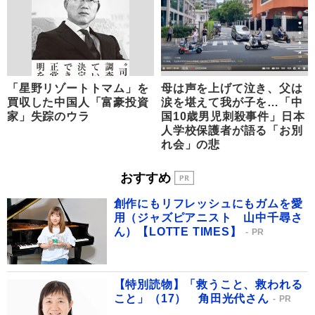
「星野リゾートトマム」を
母は声を上げて泣き、父は
買収した中国人「富豪投資
涙を堪えて我が子を…「中
家」失踪のウラ
国10歳男児刺殺事件」日本
人学校保護者が語る「お別
れ会」の悲
おすすめ
創作にもリフレッシュにもガムを愛
用（ジャズピアニスト 山中千尋さ
ん）【LOTTE TIMES】
PR
【特別読物】「救うこと、救われる
こと」（17） 角田光代さん
PR