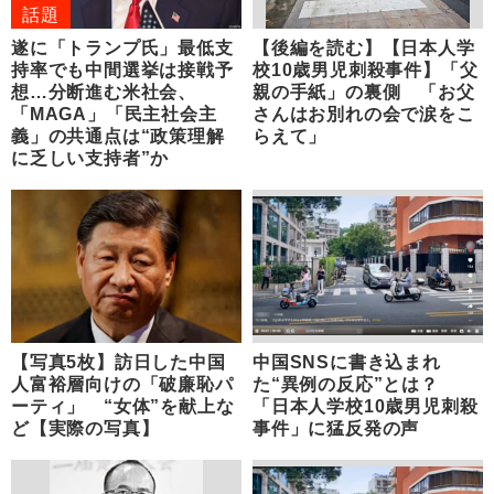
話題
遂に「トランプ氏」最低支
【後編を読む】【日本人学
持率でも中間選挙は接戦予
校10歳男児刺殺事件】「父
想…分断進む米社会、
親の手紙」の裏側 「お父
「MAGA」「民主社会主
さんはお別れの会で涙をこ
義」の共通点は“政策理解
らえて」
に乏しい支持者”か
【写真5枚】訪日した中国
中国SNSに書き込まれ
人富裕層向けの「破廉恥パ
た“異例の反応”とは？
ーティ」 “女体”を献上な
「日本人学校10歳男児刺殺
ど【実際の写真】
事件」に猛反発の声