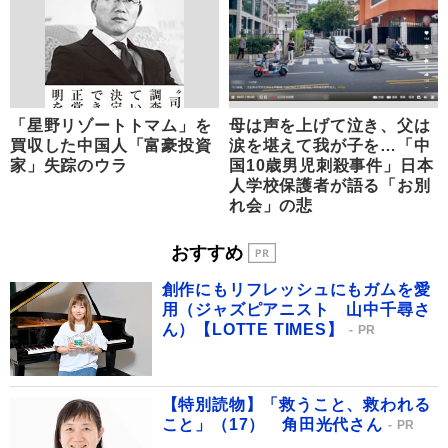
「星野リゾートトマム」を
母は声を上げて泣き、父は
買収した中国人「富豪投資
涙を堪えて我が子を…「中
家」失踪のウラ
国10歳男児刺殺事件」日本
人学校保護者が語る「お別
れ会」の悲
おすすめ
創作にもリフレッシュにもガムを愛
用（ジャズピアニスト 山中千尋さ
ん）【LOTTE TIMES】
PR
【特別読物】「救うこと、救われる
こと」（17） 角田光代さん
PR