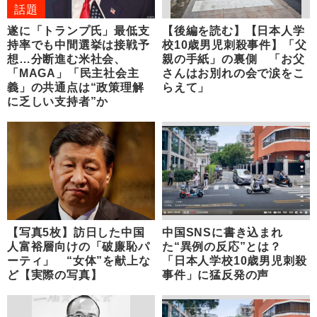
話題
遂に「トランプ氏」最低支
【後編を読む】【日本人学
持率でも中間選挙は接戦予
校10歳男児刺殺事件】「父
想…分断進む米社会、
親の手紙」の裏側 「お父
「MAGA」「民主社会主
さんはお別れの会で涙をこ
義」の共通点は“政策理解
らえて」
に乏しい支持者”か
【写真5枚】訪日した中国
中国SNSに書き込まれ
人富裕層向けの「破廉恥パ
た“異例の反応”とは？
ーティ」 “女体”を献上な
「日本人学校10歳男児刺殺
ど【実際の写真】
事件」に猛反発の声