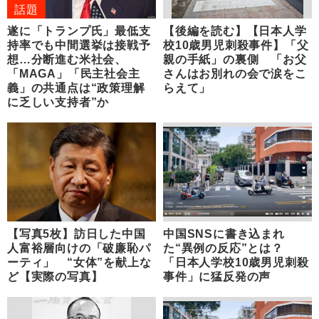
話題
遂に「トランプ氏」最低支
【後編を読む】【日本人学
持率でも中間選挙は接戦予
校10歳男児刺殺事件】「父
想…分断進む米社会、
親の手紙」の裏側 「お父
「MAGA」「民主社会主
さんはお別れの会で涙をこ
義」の共通点は“政策理解
らえて」
に乏しい支持者”か
【写真5枚】訪日した中国
中国SNSに書き込まれ
人富裕層向けの「破廉恥パ
た“異例の反応”とは？
ーティ」 “女体”を献上な
「日本人学校10歳男児刺殺
ど【実際の写真】
事件」に猛反発の声