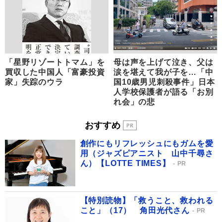
「星野リゾートトマム」を
母は声を上げて泣き、父は
買収した中国人「富豪投資
涙を堪えて我が子を…「中
家」失踪のウラ
国10歳男児刺殺事件」日本
人学校保護者が語る「お別
れ会」の悲
おすすめ
創作にもリフレッシュにもガムを愛
用（ジャズピアニスト 山中千尋さ
ん）【LOTTE TIMES】
PR
【特別読物】「救うこと、救われる
こと」（17） 角田光代さん
PR