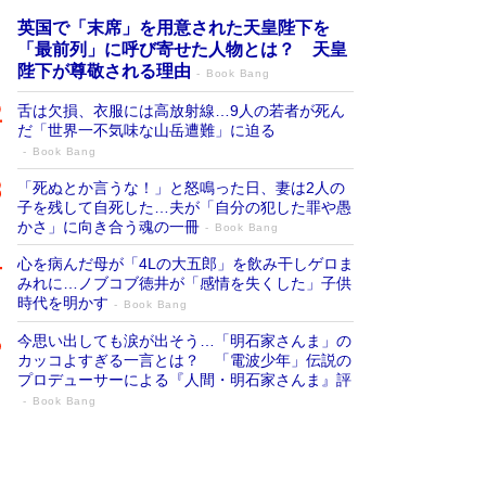
英国で「末席」を用意された天皇陛下を
「最前列」に呼び寄せた人物とは？ 天皇
陛下が尊敬される理由
Book Bang
舌は欠損、衣服には高放射線…9人の若者が死ん
だ「世界一不気味な山岳遭難」に迫る
Book Bang
「死ぬとか言うな！」と怒鳴った日、妻は2人の
子を残して自死した…夫が「自分の犯した罪や愚
かさ」に向き合う魂の一冊
Book Bang
心を病んだ母が「4Lの大五郎」を飲み干しゲロま
みれに…ノブコブ徳井が「感情を失くした」子供
時代を明かす
Book Bang
今思い出しても涙が出そう…「明石家さんま」の
カッコよすぎる一言とは？ 「電波少年」伝説の
プロデューサーによる『人間・明石家さんま』評
Book Bang
「宇宙兄弟」最終46巻がベストセラー1
位 宇宙開発への関心を押し上げた18年の
物語に幕 特装版には「宇宙で描かれたマ