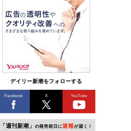
デイリー新潮をフォローする
Facebook
X
YouTube
「週刊新潮」
速報
の発売前日に
が届く！