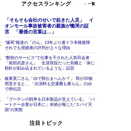
アクセスランキング
一覧
「そもそも会社のせいで起きた人災」 イ
オンモール事故被害者の親族が慟哭の証
言 「最後の言葉は…」
“爆死”報道の「のん」13年ぶり連ドラ本格復帰
それでも視聴者の評判が上々な理由
“数秒のサービス”で仕事を干された人気司会者
「前田武彦さん」 生涯現役だった気概と「体に
秒針が刻み込まれているような」話芸
板東英二さん「ゆで卵おまへんか？」 局が20個
用意すると… 「出演料も交通費も要らん」のゆ
で卵伝説
「プーチンの戦争を日本製品が支えている」「パ
ートナー企業が日本に」米紙が報じた“スパイ天
国”の実態
注目トピック