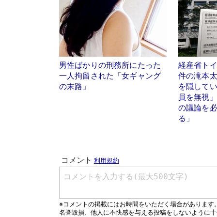
男性ばかりの刑務所にたった
経産省ト
一人拘留された「女ギャング
件の滝本
の末路」
を隠して
員を無視
の議論を
る」