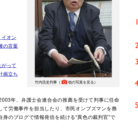
 イオン
後の言葉
上がって
計画立ち
竹内浩史判事（
他の写真を見る
）
003年、弁護士会連合会の推薦を受けて判事に任命
して労働事件を担当したり、市民オンブズマンを務
身のブログで情報発信を続ける“異色の裁判官”で