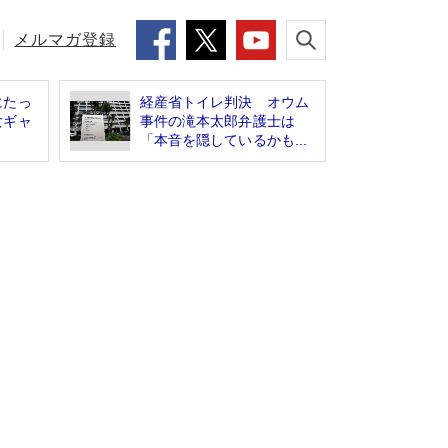
メルマガ登録
にたっ
経産省トイレ判決 オウム
女ギャ
事件の滝本太郎弁護士は
「本音を隠しているかも...