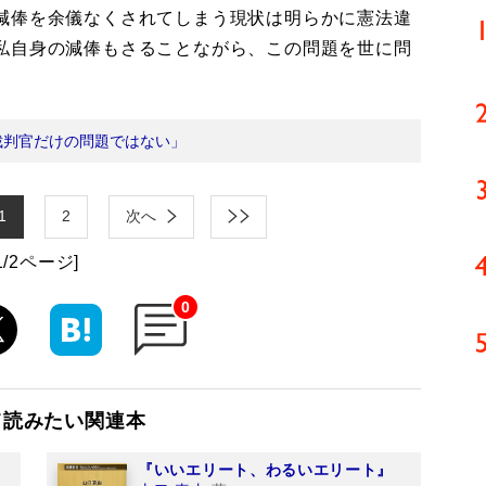
減俸を余儀なくされてしまう現状は明らかに憲法違
私自身の減俸もさることながら、この問題を世に問
裁判官だけの問題ではない」
1
2
次へ
1/2ページ]
0
て読みたい関連本
『いいエリート、わるいエリート』