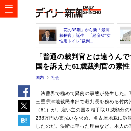
「花の35期」から新「最高
裁長官」誕生 「経産省“女
性用トイレ”裁判...
「普通の裁判官とは違うんで
国を訴えた61歳裁判官の素性
国内
社会
法曹界で極めて異例の事態が発生した。7
三重県津地裁民事部で裁判長を務める竹内
（61）が、雇い主の国を相手取り減額分の
238万円の支払いを求め、名古屋地裁に訴
したのだ。決断に至った理由など、本人の