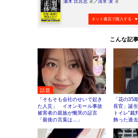
瀬木 比呂志
著
／
清水 潔
著
ネット書店で購入する
こんな記
話題
「そもそも会社のせいで起き
「花の35
た人災」 イオンモール事故
長官」誕生
被害者の親族が慟哭の証言
トイレ”裁
「最後の言葉は…」
飾った過