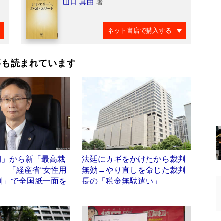
山口 真由
著
ネット書店で購入する
事も読まれています
期」から新「最高裁
法廷にカギをかけたから裁判
 「経産省“女性用
無効→やり直しを命じた裁判
判」で全国紙一面を
長の「税金無駄遣い」
去