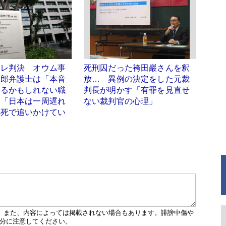
イレ判決 オウム事
死刑囚だった袴田巖さんを釈
太郎弁護士は「本音
放… 異例の決定をした元裁
いるかもしれない職
判長が明かす「有罪を見直せ
」「日本は一周遅れ
ない裁判官の心理」
必死で追いかけてい