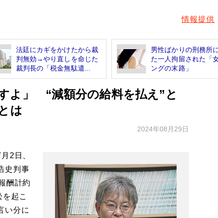
情報提供
法廷にカギをかけたから裁
男性ばかりの刑務所
判無効→やり直しを命じた
た一人拘留された「
裁判長の「税金無駄遣...
ングの末路」
すよ」 “減額分の給料を払え”と
とは
2024年08月29日
月2日、
浩史判事
報酬計約
訟を起こ
言い分に