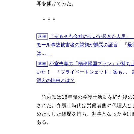
耳を傾けてみた。
＊＊＊
「そもそも会社のせいで起きた人災」
速報
モール事故被害者の親族が慟哭の証言 「最
は…」
小室夫妻の「極秘帰国プラン」が持ち
速報
いた！ 「プライベートジェット」案も… 
消えの理由とは？
竹内氏は16年間の弁護士活動を経た後の2
された。弁護士時代は労働者側の代理人と
めたりした経歴を持ち、判事となった今は自
ある。