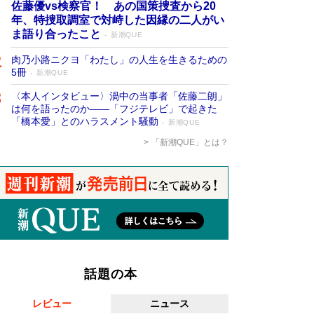
佐藤優vs検察官！ あの国策捜査から20
年、特捜取調室で対峙した因縁の二人がい
ま語り合ったこと
新潮QUE
肉乃小路ニクヨ「わたし」の人生を生きるための
5冊
新潮QUE
〈本人インタビュー〉渦中の当事者「佐藤二朗」
は何を語ったのか――「フジテレビ」で起きた
「橋本愛」とのハラスメント騒動
新潮QUE
「新潮QUE」とは？
話題の本
レビュー
ニュース