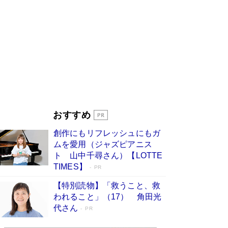
ンガ」も収録
Book Bang
美輪明宏 晩年の回答を集めた『ほほえんで生き
るための人生相談』がランクイン［エンターテイ
メントベストセラー］
Book Bang
「『火垂るの墓』は、大嘘である」原作者が抱き
続けた“自責の念”とは…「自己憐憫は描きたくな
い」監督が徹底的にこだわったこと（後編） #
戦争の記憶
Book Bang
「叱って伸びるやつは、褒めたらもっと伸びる」
おすすめ
俳優・高嶋政伸が家族に教わった“人を育てるコ
ツ”…芸への考え方を明かす
Book Bang
創作にもリフレッシュにもガ
東野圭吾、伊坂幸太郎の人気シリーズ最新作どち
ムを愛用（ジャズピアニス
らも文庫化 映画化された直木賞受賞作もランク
ト 山中千尋さん）【LOTTE
イン［文庫ベストセラー］
Book Bang
TIMES】
PR
【特別読物】「救うこと、救
われること」（17） 角田光
代さん
PR