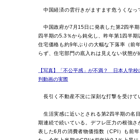
中国経済の雲行きがますます危うくなっ
中国政府が7月15日に発表した第2四半期
四半期の5.3％から鈍化し、昨年第1四半
住宅価格も約9年ぶりの大幅な下落率（前年
らず、住宅部門の底入れは見えない状態が
【写真】「不公平感」が不満？ 日本人学校
判動画の実際
長引く不動産不況に深刻な打撃を受けて
生活実感に近いとされる第2四半期の名目
期連続で続いている。デフレ圧力の根強さ
表した6月の消費者物価指数（CPI）も前年