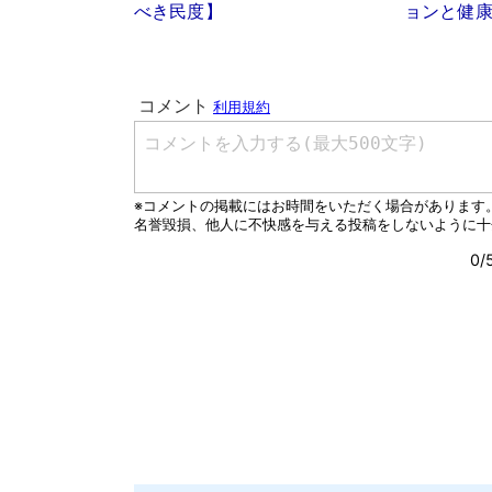
べき民度】
ョンと健