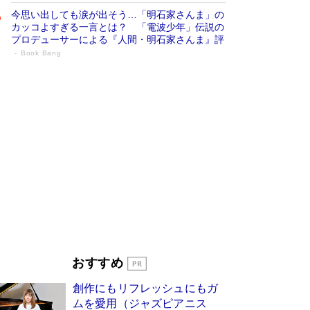
今思い出しても涙が出そう…「明石家さんま」の
カッコよすぎる一言とは？ 「電波少年」伝説の
プロデューサーによる『人間・明石家さんま』評
Book Bang
「叱って伸びるやつは、褒めたらもっと伸
びる」俳優・高嶋政伸が家族に教わっ
た“人を育てるコツ”…芸への考え方を明か
す
Book Bang
「『火垂るの墓』は、大嘘である」原作者が抱き
続けた“自責の念”とは…「自己憐憫は描きたくな
い」監督が徹底的にこだわったこと（後編） #
戦争の記憶
Book Bang
美輪明宏 晩年の回答を集めた『ほほえんで生き
るための人生相談』がランクイン［エンターテイ
メントベストセラー］
Book Bang
「宇宙兄弟」最終46巻がベストセラー1位 宇宙
おすすめ
開発への関心を押し上げた18年の物語に幕 特装
版には「宇宙で描かれたマンガ」も収録
創作にもリフレッシュにもガ
Book Bang
ムを愛用（ジャズピアニス