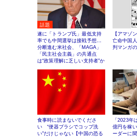
話題
遂に「トランプ氏」最低支持
【アマゾン
率でも中間選挙は接戦予想…
亡命中国
分断進む米社会、「MAGA」
判マンガ
「民主社会主義」の共通点
は“政策理解に乏しい支持者”か
食事時に読まないでくださ
「2023年
い “便器ブラシでコップ洗
億円を稼い
い”だけじゃない【中国の恐る
ーダーに