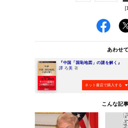
[
あわせ
『中国「国恥地図」の謎を解く』
譚 ろ美
著
ネット書店で購入する
こんな記