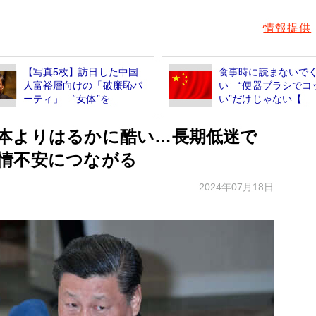
情報提供
【写真5枚】訪日した中国
食事時に読まないで
人富裕層向けの「破廉恥パ
い “便器ブラシでコ
ーティ」 “女体”を...
い”だけじゃない【...
本よりはるかに酷い…長期低迷で
情不安につながる
2024年07月18日