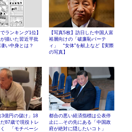
でランキング1位】
【写真5枚】訪日した中国人富
人が描いた習近平批
裕層向けの「破廉恥パーテ
の凄い中身とは？
ィ」 “女体”を献上など【実際
の写真】
は3億円の儲け」18
都合の悪い経済指標は公表停
だ87歳で現役トレ
止に…その先にある「中国政
聞く 「モチベーシ
府が絶対に隠したいコト」