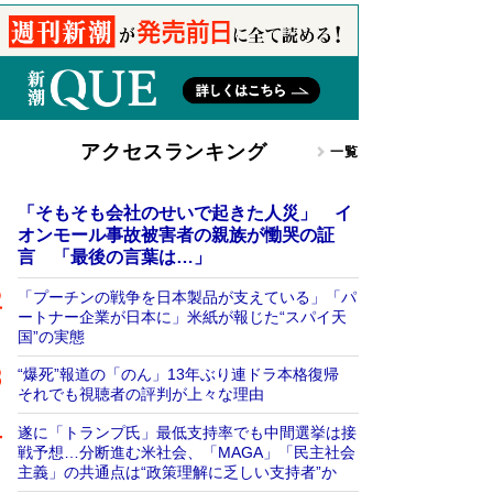
アクセスランキング
一覧
「そもそも会社のせいで起きた人災」 イ
オンモール事故被害者の親族が慟哭の証
言 「最後の言葉は…」
「プーチンの戦争を日本製品が支えている」「パ
ートナー企業が日本に」米紙が報じた“スパイ天
国”の実態
“爆死”報道の「のん」13年ぶり連ドラ本格復帰
それでも視聴者の評判が上々な理由
遂に「トランプ氏」最低支持率でも中間選挙は接
戦予想…分断進む米社会、「MAGA」「民主社会
主義」の共通点は“政策理解に乏しい支持者”か