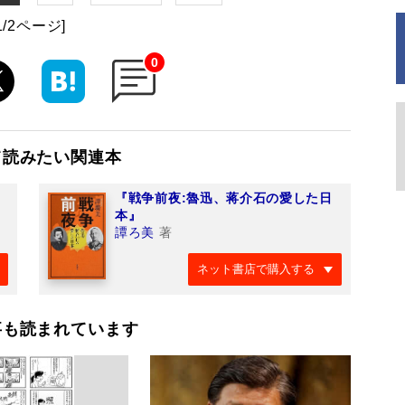
1/2ページ]
0
て読みたい関連本
『戦争前夜:魯迅、蒋介石の愛した日
本』
譚ろ美
著
ネット書店で購入する
事も読まれています