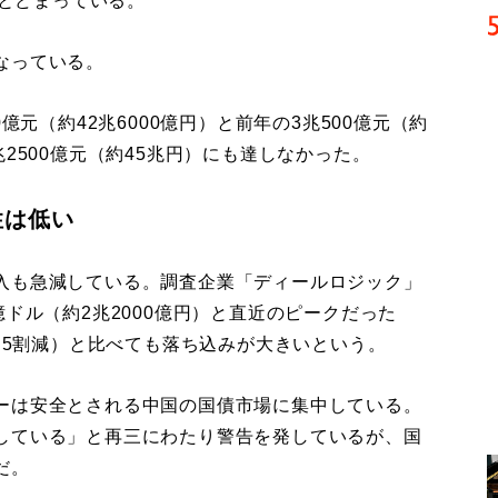
にとどまっている。
なっている。
元（約42兆6000億円）と前年の3兆500億元（約
2500億元（約45兆円）にも達しなかった。
性は低い
入も急減している。調査企業「ディールロジック」
億ドル（約2兆2000億円）と直近のピークだった
（約5割減）と比べても落ち込みが大きいという。
ーは安全とされる中国の国債市場に集中している。
している」と再三にわたり警告を発しているが、国
だ。