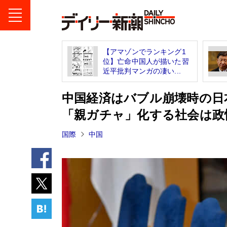
【アマゾンでランキング1
位】亡命中国人が描いた習
近平批判マンガの凄い...
中国経済はバブル崩壊時の日
「親ガチャ」化する社会は政
国際
中国