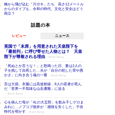
橋から飛び込む「川ガキ」たち 高さ12メートル
からのダイブも…令和の時代、文化と安全はどう
両立？
話題の本
レビュー
ニュース
英国で「末席」を用意された天皇陛下を
「最前列」に呼び寄せた人物とは？ 天皇
陛下が尊敬される理由
Book Bang
「死ぬとか言うな！」と怒鳴った日、妻は2人の
子を残して自死した…夫が「自分の犯した罪や愚
かさ」に向き合う魂の一冊
Book Bang
舌は欠損、衣服には高放射線…9人の若者が死ん
だ「世界一不気味な山岳遭難」に迫る
Book Bang
心を病んだ母が「4Lの大五郎」を飲み干しゲロま
みれに…ノブコブ徳井が「感情を失くした」子供
時代を明かす
Book Bang