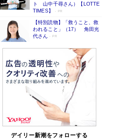
「不意に涙が出そうに…」高嶋政伸が明かし
ト 山中千尋さん）【LOTTE
た“13歳の娘を暴行する役”への葛藤 インティマ
TIMES】
PR
シーコーディネーターに支えられたNHK『大奥』
の裏側
Book Bang
【特別読物】「救うこと、救
われること」（17） 角田光
代さん
PR
デイリー新潮をフォローする