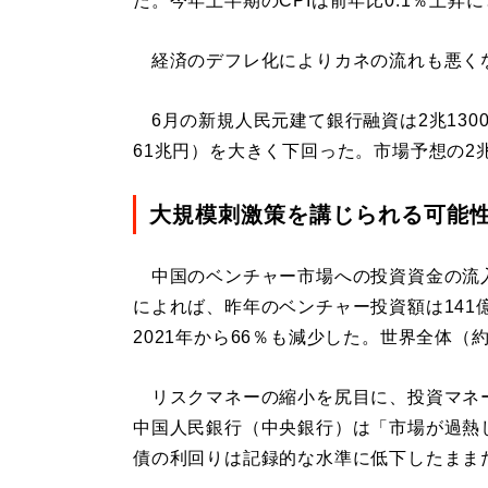
た。今年上半期のCPIは前年比0.1％上昇
経済のデフレ化によりカネの流れも悪く
6月の新規人民元建て銀行融資は2兆1300億
61兆円）を大きく下回った。市場予想の2兆
大規模刺激策を講じられる可能
中国のベンチャー市場への投資資金の流
によれば、昨年のベンチャー投資額は141
2021年から66％も減少した。世界全体
リスクマネーの縮小を尻目に、投資マネ
中国人民銀行（中央銀行）は「市場が過熱
債の利回りは記録的な水準に低下したまま