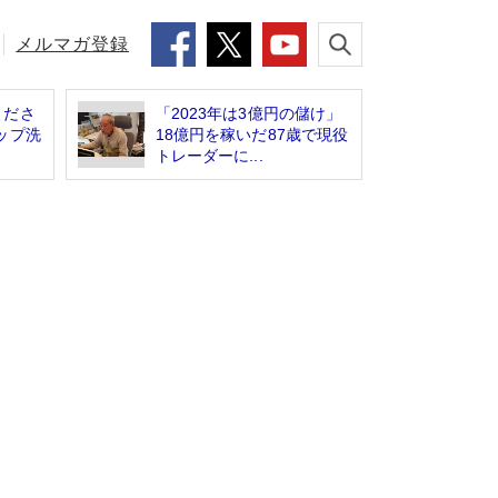
メルマガ登録
くださ
「2023年は3億円の儲け」
ップ洗
18億円を稼いだ87歳で現役
トレーダーに...