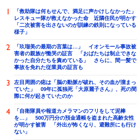
「救助隊は何もせんで、満足に声かけしなかった」
レスキュー隊が救えなかった命 近隣住民が明かす
「二次被害を出さないのが訓練の鉄則になっている
様子」
「玖瑠美の最期の言葉は…」 イオンモール事故被
害者の親族が慟哭の証言 「おばたちは制止できな
かった自分たちを責めている」 さらに、間一髪で
事故を免れた従業員の証言も
左目周囲の痣は「脳の動脈が破れ、その血が溜まっ
ていた」 09年に孤独死「大原麗子さん」、死の間
際に何が起きていたのか
「自衛隊員や報道カメラマンのフリをして泥棒
を…」 500万円分の預金通帳を盗まれた高齢女性
が明かす被害 「外出が怖くなり、避難所にも行け
ない」