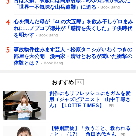
舌は欠損、衣服には高放射線…9人の若者が死んだ
「世界一不気味な山岳遭難」に迫る
Book Bang
心を病んだ母が「4Lの大五郎」を飲み干しゲロまみ
れに…ノブコブ徳井が「感情を失くした」子供時代
を明かす
Book Bang
事故物件住みます芸人・松原タニシがいわくつきの
部屋を大公開 漫画家・清野とおるが聞いた衝撃の
体験とは？
Book Bang
おすすめ
創作にもリフレッシュにもガムを愛
用（ジャズピアニスト 山中千尋さ
ん）【LOTTE TIMES】
PR
【特別読物】「救うこと、救われる
こと」（17） 角田光代さん
PR