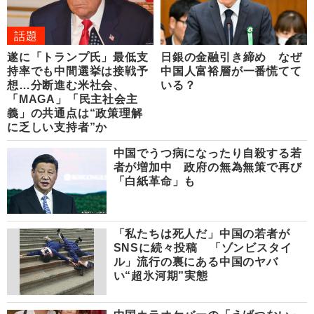
話題
遂に「トランプ氏」最低支
日銀の金融引き締め なぜ
持率でも中間選挙は接戦予
中国人富裕層が一番慌てて
想…分断進む米社会、
いる？
「MAGA」「民主社会主
義」の共通点は“政策理解
に乏しい支持者”か
中国でうつ病になったり自殺する若
者が増加中 政府の無為無策で再び
「白紙革命」も
「私たちは死人だ」中国の若者が
SNSに続々投稿 「ゾンビスタイ
ル」流行の裏にある中国のヤバ
い“超氷河期”実態