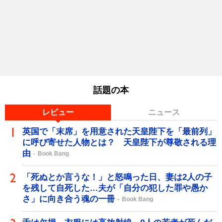
話題の本
レビュー
ニュース
英国で「末席」を用意された天皇陛下を「最前列」
に呼び寄せた人物とは？ 天皇陛下が尊敬される理
由
Book Bang
「死ぬとか言うな！」と怒鳴った日、妻は2人の子
を残して自死した…夫が「自分の犯した罪や愚か
さ」に向き合う魂の一冊
Book Bang