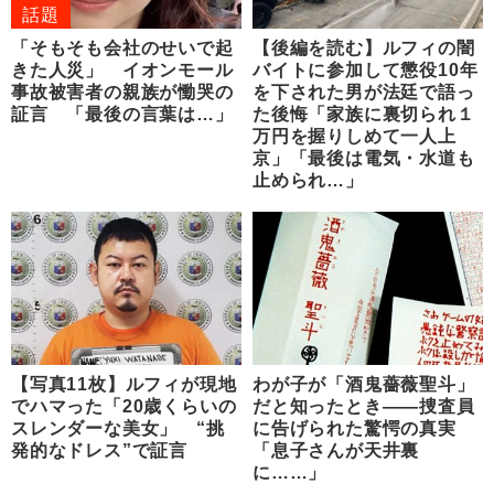
話題
「そもそも会社のせいで起
【後編を読む】ルフィの闇
きた人災」 イオンモール
バイトに参加して懲役10年
事故被害者の親族が慟哭の
を下された男が法廷で語っ
証言 「最後の言葉は…」
た後悔「家族に裏切られ１
万円を握りしめて一人上
京」「最後は電気・水道も
止められ…」
【写真11枚】ルフィが現地
わが子が「酒鬼薔薇聖斗」
でハマった「20歳くらいの
だと知ったとき――捜査員
スレンダーな美女」 “挑
に告げられた驚愕の真実
発的なドレス”で証言
「息子さんが天井裏
に……」