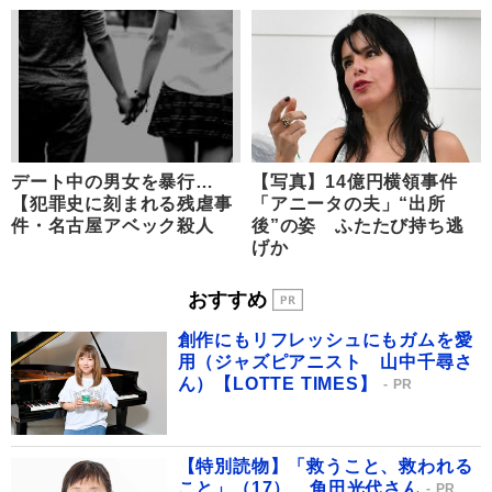
デート中の男女を暴行…
【写真】14億円横領事件
【犯罪史に刻まれる残虐事
「アニータの夫」“出所
件・名古屋アベック殺人
後”の姿 ふたたび持ち逃
げか
おすすめ
創作にもリフレッシュにもガムを愛
用（ジャズピアニスト 山中千尋さ
ん）【LOTTE TIMES】
PR
【特別読物】「救うこと、救われる
こと」（17） 角田光代さん
PR