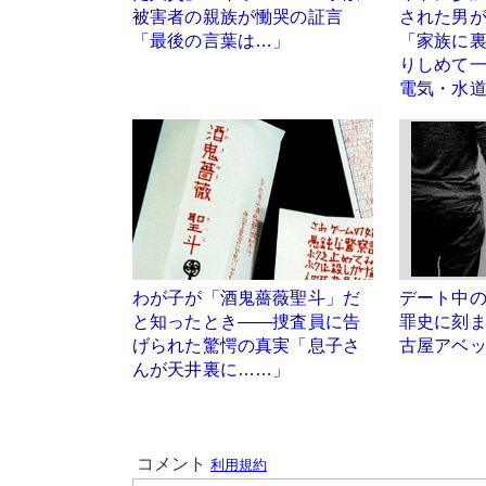
被害者の親族が慟哭の証言
された男
「最後の言葉は…」
「家族に
りしめて
電気・水
わが子が「酒鬼薔薇聖斗」だ
デート中
と知ったとき――捜査員に告
罪史に刻
げられた驚愕の真実「息子さ
古屋アベ
んが天井裏に……」