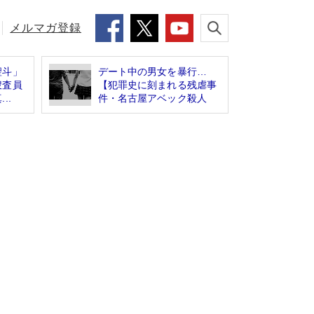
メルマガ登録
聖斗」
デート中の男女を暴行…
捜査員
【犯罪史に刻まれる残虐事
..
件・名古屋アベック殺人