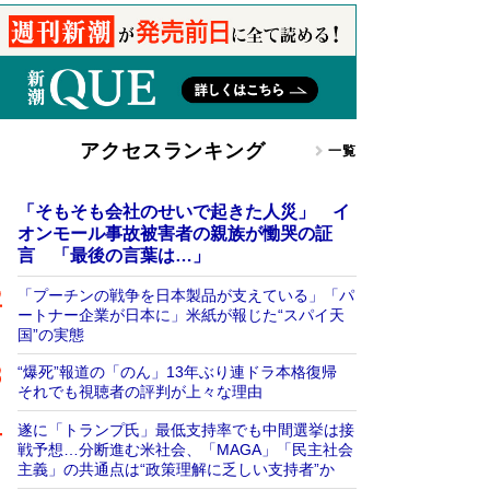
アクセスランキング
一覧
「そもそも会社のせいで起きた人災」 イ
オンモール事故被害者の親族が慟哭の証
言 「最後の言葉は…」
「プーチンの戦争を日本製品が支えている」「パ
ートナー企業が日本に」米紙が報じた“スパイ天
国”の実態
“爆死”報道の「のん」13年ぶり連ドラ本格復帰
それでも視聴者の評判が上々な理由
遂に「トランプ氏」最低支持率でも中間選挙は接
戦予想…分断進む米社会、「MAGA」「民主社会
主義」の共通点は“政策理解に乏しい支持者”か