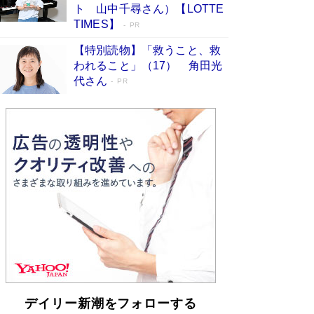
「不意に涙が出そうに…」高嶋政伸が明かし
ト 山中千尋さん）【LOTTE
た“13歳の娘を暴行する役”への葛藤 インティマ
TIMES】
PR
シーコーディネーターに支えられたNHK『大奥』
の裏側
Book Bang
【特別読物】「救うこと、救
われること」（17） 角田光
代さん
PR
デイリー新潮をフォローする