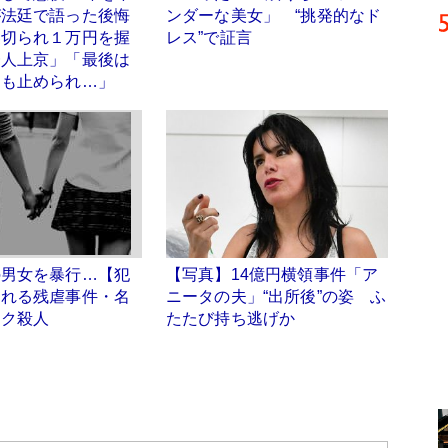
が法廷で語った後悔
ンダーな美女」 “挑発的なド
裏切られ１万円を握
レス”で証言
一人上京」「最後は
道も止められ…」
の男女を暴行…【犯
【写真】14億円横領事件「ア
まれる残虐事件・名
ニータの夫」“出所後”の姿 ふ
ック殺人
たたび持ち逃げか