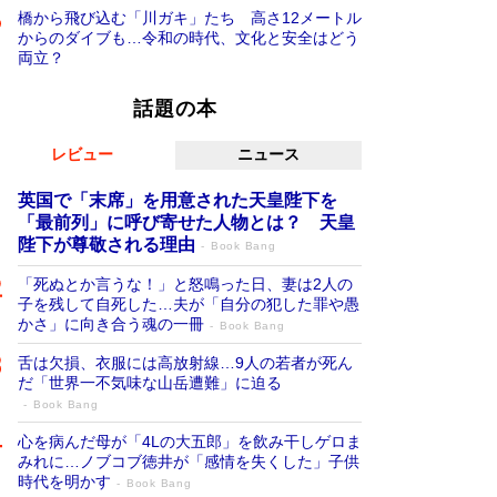
橋から飛び込む「川ガキ」たち 高さ12メートル
からのダイブも…令和の時代、文化と安全はどう
両立？
話題の本
レビュー
ニュース
英国で「末席」を用意された天皇陛下を
「最前列」に呼び寄せた人物とは？ 天皇
陛下が尊敬される理由
Book Bang
「死ぬとか言うな！」と怒鳴った日、妻は2人の
子を残して自死した…夫が「自分の犯した罪や愚
かさ」に向き合う魂の一冊
Book Bang
舌は欠損、衣服には高放射線…9人の若者が死ん
だ「世界一不気味な山岳遭難」に迫る
Book Bang
心を病んだ母が「4Lの大五郎」を飲み干しゲロま
みれに…ノブコブ徳井が「感情を失くした」子供
時代を明かす
Book Bang