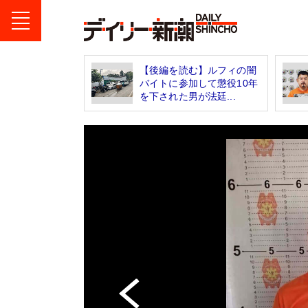
【後編を読む】ルフィの闇
バイトに参加して懲役10年
を下された男が法廷...