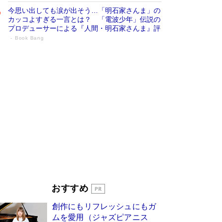
今思い出しても涙が出そう…「明石家さんま」の
カッコよすぎる一言とは？ 「電波少年」伝説の
プロデューサーによる『人間・明石家さんま』評
Book Bang
「叱って伸びるやつは、褒めたらもっと伸
びる」俳優・高嶋政伸が家族に教わっ
た“人を育てるコツ”…芸への考え方を明か
す
Book Bang
「『火垂るの墓』は、大嘘である」原作者が抱き
続けた“自責の念”とは…「自己憐憫は描きたくな
い」監督が徹底的にこだわったこと（後編） #
戦争の記憶
Book Bang
美輪明宏 晩年の回答を集めた『ほほえんで生き
るための人生相談』がランクイン［エンターテイ
メントベストセラー］
Book Bang
「宇宙兄弟」最終46巻がベストセラー1位 宇宙
おすすめ
開発への関心を押し上げた18年の物語に幕 特装
版には「宇宙で描かれたマンガ」も収録
創作にもリフレッシュにもガ
Book Bang
ムを愛用（ジャズピアニス