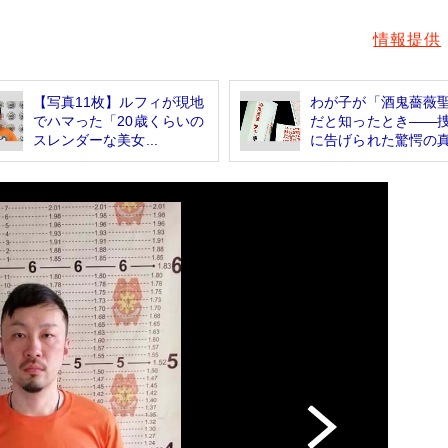
情報提供
【写真11枚】ルフィが現地
わが子が「酒鬼薔薇
でハマった「20歳くらいの
だと知ったとき――
スレンダーな美女...
に告げられた驚愕の真.