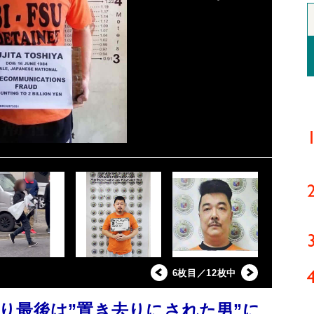
6枚目／12枚中
り最後は”置き去りにされた男”に