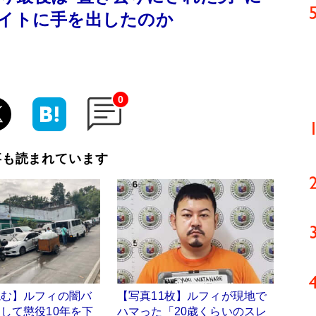
バイトに手を出したのか
0
事も読まれています
読む】ルフィの闇バ
【写真11枚】ルフィが現地で
して懲役10年を下
ハマった「20歳くらいのスレ