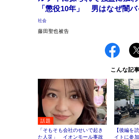
「懲役10年」 男はなぜ闇
社会
藤田聖也被告
こんな記
話題
「そもそも会社のせいで起き
【後編を
た人災」 イオンモール事故
イトに参加