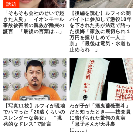
話題
「そもそも会社のせいで起
【後編を読む】ルフィの闇
きた人災」 イオンモール
バイトに参加して懲役10年
事故被害者の親族が慟哭の
を下された男が法廷で語っ
証言 「最後の言葉は…」
た後悔「家族に裏切られ１
万円を握りしめて一人上
京」「最後は電気・水道も
止められ…」
【写真11枚】ルフィが現地
わが子が「酒鬼薔薇聖斗」
でハマった「20歳くらいの
だと知ったとき――捜査員
スレンダーな美女」 “挑
に告げられた驚愕の真実
発的なドレス”で証言
「息子さんが天井裏
に……」