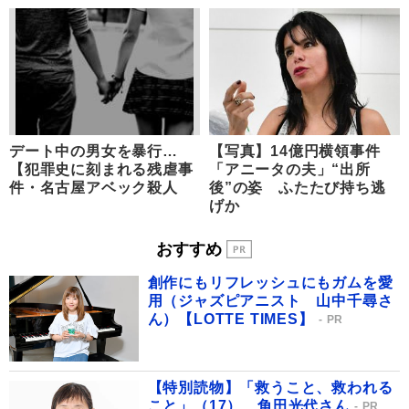
デート中の男女を暴行…
【写真】14億円横領事件
【犯罪史に刻まれる残虐事
「アニータの夫」“出所
件・名古屋アベック殺人
後”の姿 ふたたび持ち逃
げか
おすすめ
創作にもリフレッシュにもガムを愛
用（ジャズピアニスト 山中千尋さ
ん）【LOTTE TIMES】
PR
【特別読物】「救うこと、救われる
こと」（17） 角田光代さん
PR