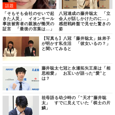
話題
「そもそも会社のせいで起
八冠達成の藤井聡太 「立
きた人災」 イオンモール
会人が話しかけたのに…」
事故被害者の親族が慟哭の
感想戦終盤で見せた驚きの
証言 「最後の言葉は…」
姿
【写真も】八冠「藤井聡太」妹弟子
が明かす私生活 「彼女いるの？」
と聞いてみると
藤井聡太七冠と永瀬拓矢王座は「相
思相愛」 お互いが語った“愛”と
は？
祖母語る幼少時の「“天才”藤井聡
太」 すでに見えていた「棋士の片
鱗」