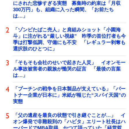
にされた悲惨すぎる実態 募集時の約束は「月収
300万円」も、組織に入った瞬間、「お前たち
は…」
「ゾンビたばこ売人」と肩組みショット「小園海
斗」に注がれる“厳しい視線” 昨季の首位打者も今
季は打撃低調、守備にも不安 「レギュラー剥奪も
選択肢のひとつに」
「そもそも会社のせいで起きた人災」 イオンモー
ル事故被害者の親族が慟哭の証言 「最後の言葉
は…」
「プーチンの戦争を日本製品が支えている」「パー
トナー企業が日本に」米紙が報じた“スパイ天国”の
実態
「父の遺産を最良の状態で引き継ぐことが…」 イ
オン爆発で非難殺到の「ハビタ」エリート社長はハ
ーバードでMBA取得 かつて語っていた「経営哲