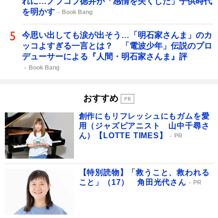
れに…ノブコブ徳井が「感情を失くした」子供時代
を明かす
Book Bang
今思い出しても涙が出そう…「明石家さんま」のカ
ッコよすぎる一言とは？ 「電波少年」伝説のプロ
デューサーによる『人間・明石家さんま』評
Book Bang
おすすめ
創作にもリフレッシュにもガムを愛
用（ジャズピアニスト 山中千尋さ
ん）【LOTTE TIMES】
PR
【特別読物】「救うこと、救われる
こと」（17） 角田光代さん
PR