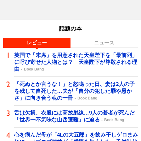
話題の本
レビュー
ニュース
英国で「末席」を用意された天皇陛下を「最前列」
に呼び寄せた人物とは？ 天皇陛下が尊敬される理
由
Book Bang
「死ぬとか言うな！」と怒鳴った日、妻は2人の子
を残して自死した…夫が「自分の犯した罪や愚か
さ」に向き合う魂の一冊
Book Bang
舌は欠損、衣服には高放射線…9人の若者が死んだ
「世界一不気味な山岳遭難」に迫る
Book Bang
心を病んだ母が「4Lの大五郎」を飲み干しゲロまみ