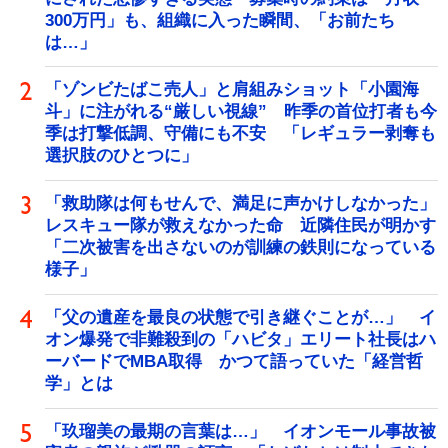
300万円」も、組織に入った瞬間、「お前たち
は…」
「ゾンビたばこ売人」と肩組みショット「小園海
斗」に注がれる“厳しい視線” 昨季の首位打者も今
季は打撃低調、守備にも不安 「レギュラー剥奪も
選択肢のひとつに」
「救助隊は何もせんで、満足に声かけしなかった」
レスキュー隊が救えなかった命 近隣住民が明かす
「二次被害を出さないのが訓練の鉄則になっている
様子」
「父の遺産を最良の状態で引き継ぐことが…」 イ
オン爆発で非難殺到の「ハビタ」エリート社長はハ
ーバードでMBA取得 かつて語っていた「経営哲
学」とは
「玖瑠美の最期の言葉は…」 イオンモール事故被