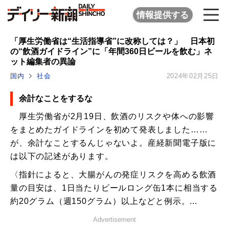
情報提供する
「厚生労働省は“生活指導省”に改称しては？」 日本初
の“飲酒ガイドライン”に「年間360日ビールを飲む」ネ
ット編集者の異論
国内
社会
2024年02月25日
余計なことをするな
厚生労働省が2月19日、飲酒のリスクや体への影響
をまとめたガイドラインを初めて発表しました……
が、余計なことするんじゃないよ。産経新聞電子版に
は以下の記述があります。
〈指針によると、大腸がんの発症リスクを高める飲酒
量の目安は、1日当たりビールロング缶1本に相当する
約20グラム（週150グラム）以上などと例示。...
Advertisement