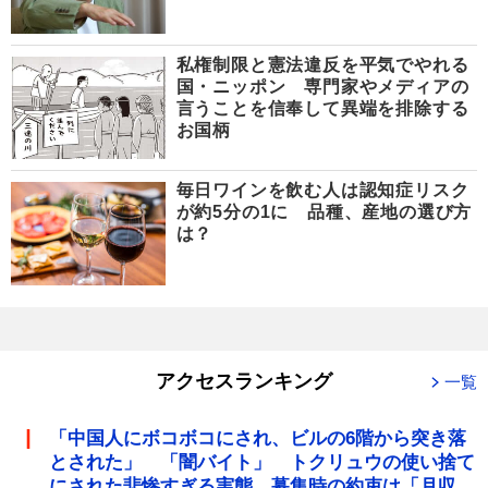
私権制限と憲法違反を平気でやれる
国・ニッポン 専門家やメディアの
言うことを信奉して異端を排除する
お国柄
毎日ワインを飲む人は認知症リスク
が約5分の1に 品種、産地の選び方
は？
アクセスランキング
一覧
「中国人にボコボコにされ、ビルの6階から突き落
とされた」 「闇バイト」 トクリュウの使い捨て
にされた悲惨すぎる実態 募集時の約束は「月収