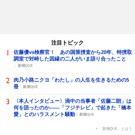
注目トピック
佐藤優vs検察官！ あの国策捜査から20年、特捜取
調室で対峙した因縁の二人がいま語り合ったこと
新潮QUE
肉乃小路ニクヨ「わたし」の人生を生きるための5
冊
新潮QUE
〈本人インタビュー〉渦中の当事者「佐藤二朗」は
何を語ったのか――「フジテレビ」で起きた「橋本
愛」とのハラスメント騒動
新潮QUE
「新潮QUE」とは？