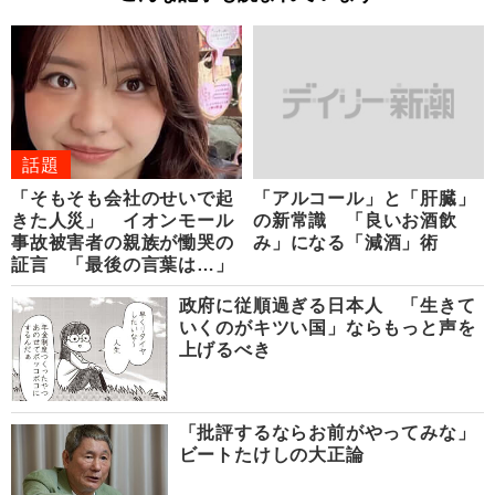
話題
「そもそも会社のせいで起
「アルコール」と「肝臓」
きた人災」 イオンモール
の新常識 「良いお酒飲
事故被害者の親族が慟哭の
み」になる「減酒」術
証言 「最後の言葉は…」
政府に従順過ぎる日本人 「生きて
いくのがキツい国」ならもっと声を
上げるべき
「批評するならお前がやってみな」
ビートたけしの大正論