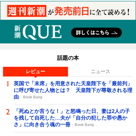
話題の本
レビュー
ニュース
英国で「末席」を用意された天皇陛下を「最前列」
に呼び寄せた人物とは？ 天皇陛下が尊敬される理
由
Book Bang
「死ぬとか言うな！」と怒鳴った日、妻は2人の子
を残して自死した…夫が「自分の犯した罪や愚か
さ」に向き合う魂の一冊
Book Bang