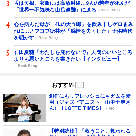
舌は欠損、衣服には高放射線…9人の若者が死んだ
「世界一不気味な山岳遭難」に迫る
Book Bang
心を病んだ母が「4Lの大五郎」を飲み干しゲロまみ
れに…ノブコブ徳井が「感情を失くした」子供時代
を明かす
Book Bang
石田夏穂『わたしを庇わないで』人間のいいところ
よりも悪いところを書きたい【インタビュー】
Book Bang
おすすめ
創作にもリフレッシュにもガムを愛
用（ジャズピアニスト 山中千尋さ
ん）【LOTTE TIMES】
PR
【特別読物】「救うこと、救われる