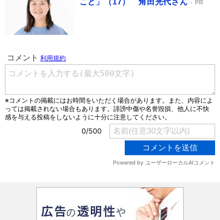
こと」（17） 角田光代さん
PR