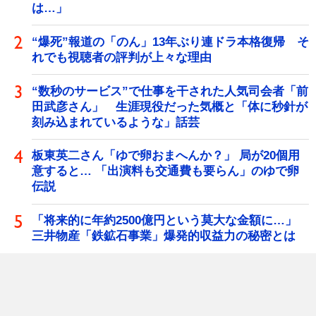
は…」
“爆死”報道の「のん」13年ぶり連ドラ本格復帰 そ
れでも視聴者の評判が上々な理由
“数秒のサービス”で仕事を干された人気司会者「前
田武彦さん」 生涯現役だった気概と「体に秒針が
刻み込まれているような」話芸
板東英二さん「ゆで卵おまへんか？」 局が20個用
意すると… 「出演料も交通費も要らん」のゆで卵
伝説
「将来的に年約2500億円という莫大な金額に…」
三井物産「鉄鉱石事業」爆発的収益力の秘密とは