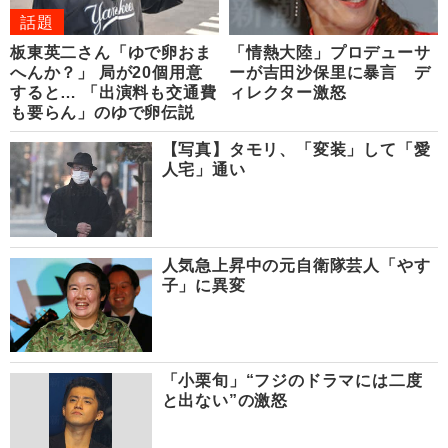
話題
板東英二さん「ゆで卵おま
「情熱大陸」プロデューサ
へんか？」 局が20個用意
ーが吉田沙保里に暴言 デ
すると… 「出演料も交通費
ィレクター激怒
も要らん」のゆで卵伝説
【写真】タモリ、「変装」して「愛
人宅」通い
人気急上昇中の元自衛隊芸人「やす
子」に異変
「小栗旬」“フジのドラマには二度
と出ない”の激怒