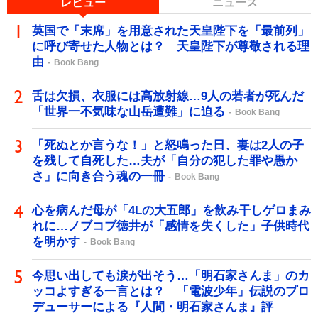
レビュー
ニュース
英国で「末席」を用意された天皇陛下を「最前列」
に呼び寄せた人物とは？ 天皇陛下が尊敬される理
由
Book Bang
舌は欠損、衣服には高放射線…9人の若者が死んだ
「世界一不気味な山岳遭難」に迫る
Book Bang
「死ぬとか言うな！」と怒鳴った日、妻は2人の子
を残して自死した…夫が「自分の犯した罪や愚か
さ」に向き合う魂の一冊
Book Bang
心を病んだ母が「4Lの大五郎」を飲み干しゲロまみ
れに…ノブコブ徳井が「感情を失くした」子供時代
を明かす
Book Bang
今思い出しても涙が出そう…「明石家さんま」のカ
ッコよすぎる一言とは？ 「電波少年」伝説のプロ
デューサーによる『人間・明石家さんま』評