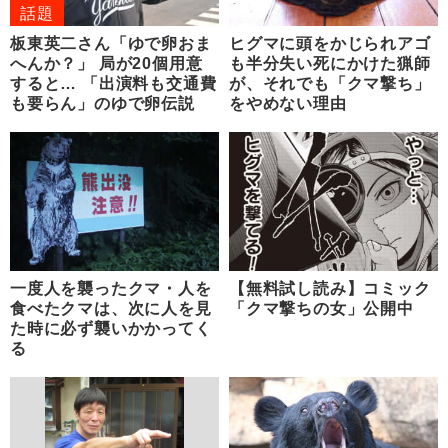
話題
板東英二さん「ゆで卵おま
ヒグマに頭をかじられアゴ
へんか？」 局が20個用意
も半分失い死にかけた猟師
すると… 「出演料も交通費
が、それでも「クマ撃ち」
も要らん」のゆで卵伝説
をやめない理由
一度人を襲ったクマ・人を
【無料試し読み】コミック
食べたクマは、次に人を見
「クマ撃ちの女」公開中
た時に必ず襲いかかってく
る