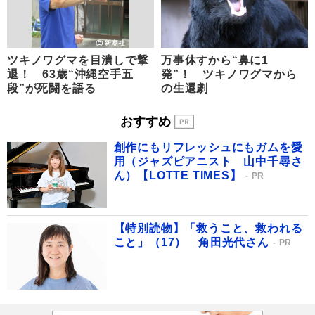
ツキノワグマを目潰しで撃
万事休すから“鼻に1
退！ 63歳“沖縄空手五
発”！ ツキノワグマから
段”が死闘を語る
の生還劇
おすすめ
創作にもリフレッシュにもガムを愛
用（ジャズピアニスト 山中千尋さ
ん）【LOTTE TIMES】
PR
【特別読物】「救うこと、救われる
こと」（17） 角田光代さん
PR