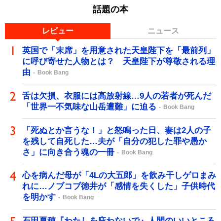
話題の本
レビュー
ニュース
英国で「末席」を用意された天皇陛下を「最前列」
に呼び寄せた人物とは？ 天皇陛下が尊敬される理
由
Book Bang
舌は欠損、衣服には高放射線…9人の若者が死んだ
「世界一不気味な山岳遭難」に迫る
Book Bang
「死ぬとか言うな！」と怒鳴った日、妻は2人の子
を残して自死した…夫が「自分の犯した罪や愚か
さ」に向き合う魂の一冊
Book Bang
心を病んだ母が「4Lの大五郎」を飲み干しゲロまみ
れに…ノブコブ徳井が「感情を失くした」子供時代
を明かす
Book Bang
石田夏穂『わたしを庇わないで』人間のいいところ