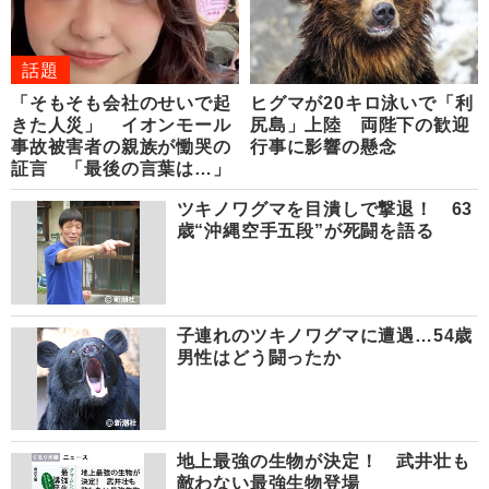
話題
「そもそも会社のせいで起
ヒグマが20キロ泳いで「利
きた人災」 イオンモール
尻島」上陸 両陛下の歓迎
事故被害者の親族が慟哭の
行事に影響の懸念
証言 「最後の言葉は…」
ツキノワグマを目潰しで撃退！ 63
歳“沖縄空手五段”が死闘を語る
子連れのツキノワグマに遭遇…54歳
男性はどう闘ったか
地上最強の生物が決定！ 武井壮も
敵わない最強生物登場