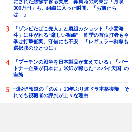
にされた悲惨すぎる実態 募集時の約束は「月収
300万円」も、組織に入った瞬間、「お前たち
は…」
「ゾンビたばこ売人」と肩組みショット「小園海
斗」に注がれる“厳しい視線” 昨季の首位打者も今
季は打撃低調、守備にも不安 「レギュラー剥奪も
選択肢のひとつに」
「プーチンの戦争を日本製品が支えている」「パー
トナー企業が日本に」米紙が報じた“スパイ天国”の
実態
“爆死”報道の「のん」13年ぶり連ドラ本格復帰 そ
れでも視聴者の評判が上々な理由