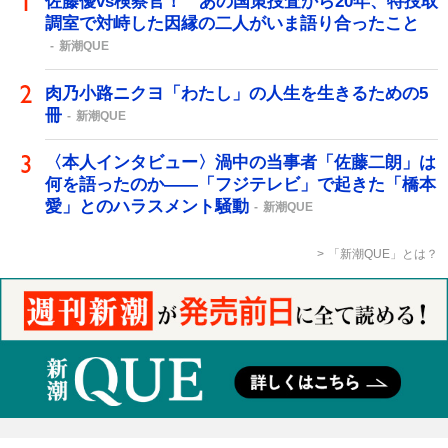
佐藤優vs検察官！ あの国策捜査から20年、特捜取
調室で対峙した因縁の二人がいま語り合ったこと
新潮QUE
肉乃小路ニクヨ「わたし」の人生を生きるための5
冊
新潮QUE
〈本人インタビュー〉渦中の当事者「佐藤二朗」は
何を語ったのか――「フジテレビ」で起きた「橋本
愛」とのハラスメント騒動
新潮QUE
「新潮QUE」とは？