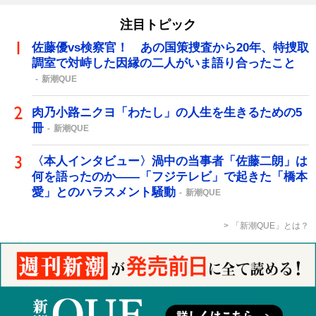
注目トピック
佐藤優vs検察官！ あの国策捜査から20年、特捜取
調室で対峙した因縁の二人がいま語り合ったこと
新潮QUE
肉乃小路ニクヨ「わたし」の人生を生きるための5
冊
新潮QUE
〈本人インタビュー〉渦中の当事者「佐藤二朗」は
何を語ったのか――「フジテレビ」で起きた「橋本
愛」とのハラスメント騒動
新潮QUE
「新潮QUE」とは？