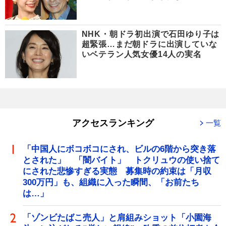
NHK・朝ドラ初出演で石田ゆり子は
超緊張…まだ朝ドラに出演していな
いベテラン人気女優14人の実名
アクセスランキング
一覧
「中国人にボコボコにされ、ビルの6階から突き落
とされた」 「闇バイト」 トクリュウの使い捨て
にされた悲惨すぎる実態 募集時の約束は「月収
300万円」も、組織に入った瞬間、「お前たち
は…」
「ゾンビたばこ売人」と肩組みショット「小園海