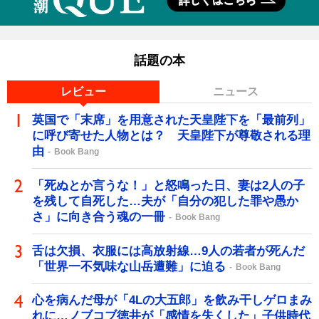
話題の本
レビュー
ニュース
英国で「末席」を用意された天皇陛下を「最前列」
に呼び寄せた人物とは？ 天皇陛下が尊敬される理
由
Book Bang
「死ぬとか言うな！」と怒鳴った日、妻は2人の子
を残して自死した…夫が「自分の犯した罪や愚か
さ」に向き合う魂の一冊
Book Bang
舌は欠損、衣服には高放射線…9人の若者が死んだ
「世界一不気味な山岳遭難」に迫る
Book Bang
心を病んだ母が「4Lの大五郎」を飲み干しゲロまみ
れに…ノブコブ徳井が「感情を失くした」子供時代