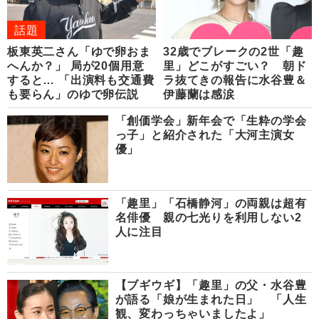
話題
板東英二さん「ゆで卵おま
32歳でブレークの2世「趣
へんか？」 局が20個用意
里」どこがすごい？ 朝ド
すると… 「出演料も交通費
ラ抜てきの報告に水谷豊＆
も要らん」のゆで卵伝説
伊藤蘭は感涙
「創価学会」新年会で「生粋の学会
っ子」と紹介された「大河主演女
優」
「趣里」「石橋静河」の両親は超有
名俳優 親の七光りを利用しない2
人に注目
【ブギウギ】「趣里」の父・水谷豊
が語る「娘が生まれた日」 「人生
観、変わっちゃいましたよ」