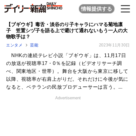
情報提供する
【ブギウギ】毒舌・淡谷のり子キャラにハマる菊地凛
子 笠置シヅ子を語る上で避けて通れないもう一人の大
物歌手は？
エンタメ
芸能
2023年11月30日
NHKの連続テレビ小説「ブギウギ」は、11月17日
の放送が視聴率17・0％を記録（ビデオリサーチ調
べ、関東地区・世帯）。舞台を大阪から東京に移して
以降、視聴率が右肩上がりだ。それだけに今後が気に
なると、ベテランの民放プロデューサーは言う。...
Advertisement