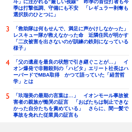
斗」に注がれる“厳しい視線” 昨季の首位打者も今
季は打撃低調、守備にも不安 「レギュラー剥奪も
選択肢のひとつに」
「救助隊は何もせんで、満足に声かけしなかった」
レスキュー隊が救えなかった命 近隣住民が明かす
「二次被害を出さないのが訓練の鉄則になっている
様子」
「父の遺産を最良の状態で引き継ぐことが…」 イ
オン爆発で非難殺到の「ハビタ」エリート社長はハ
ーバードでMBA取得 かつて語っていた「経営哲
学」とは
「玖瑠美の最期の言葉は…」 イオンモール事故被
害者の親族が慟哭の証言 「おばたちは制止できな
かった自分たちを責めている」 さらに、間一髪で
事故を免れた従業員の証言も