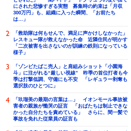
にされた悲惨すぎる実態 募集時の約束は「月収
300万円」も、組織に入った瞬間、「お前たち
は…」
「救助隊は何もせんで、満足に声かけしなかった」
レスキュー隊が救えなかった命 近隣住民が明かす
「二次被害を出さないのが訓練の鉄則になっている
様子」
「ゾンビたばこ売人」と肩組みショット「小園海
斗」に注がれる“厳しい視線” 昨季の首位打者も今
季は打撃低調、守備にも不安 「レギュラー剥奪も
選択肢のひとつに」
「玖瑠美の最期の言葉は…」 イオンモール事故被
害者の親族が慟哭の証言 「おばたちは制止できな
かった自分たちを責めている」 さらに、間一髪で
事故を免れた従業員の証言も