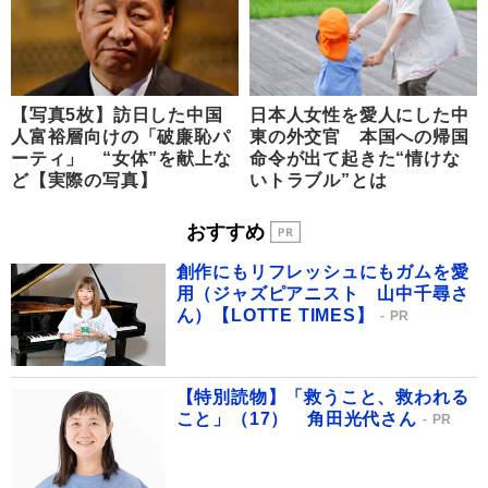
【写真5枚】訪日した中国
日本人女性を愛人にした中
人富裕層向けの「破廉恥パ
東の外交官 本国への帰国
ーティ」 “女体”を献上な
命令が出て起きた“情けな
ど【実際の写真】
いトラブル”とは
おすすめ
創作にもリフレッシュにもガムを愛
用（ジャズピアニスト 山中千尋さ
ん）【LOTTE TIMES】
PR
【特別読物】「救うこと、救われる
こと」（17） 角田光代さん
PR