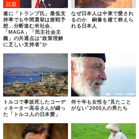
話題
遂に「トランプ氏」最低支
なぜ日本人は中東で愛され
持率でも中間選挙は接戦予
るのか 銅像を建て称えら
想…分断進む米社会、
れる日本人
「MAGA」「民主社会主
義」の共通点は“政策理解
に乏しい支持者”か
トルコで事故死したコーデ
何十年も女性を“見たこと
ィネーター高谷さんが綴っ
がない”2000人の男たち
た「トルコ人の日本愛」