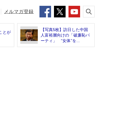
メルマガ登録
【写真5枚】訪日した中国
ことが
人富裕層向けの「破廉恥パ
ーティ」 “女体”を...