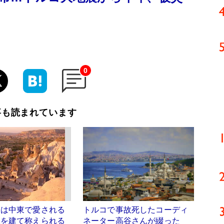
0
事も読まれています
人は中東で愛される
トルコで事故死したコーディ
像を建て称えられる
ネーター高谷さんが綴った