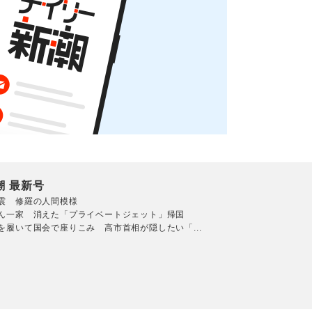
潮 最新号
震 修羅の人間模様
ん一家 消えた「プライベートジェット」帰国
を履いて国会で座りこみ 高市首相が隠したい「...