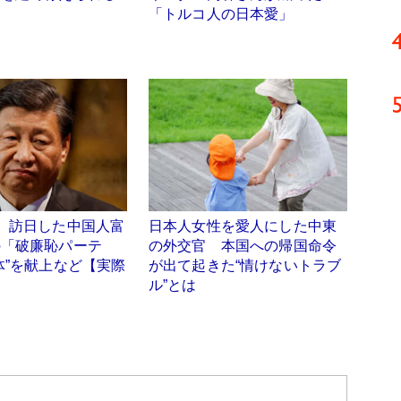
「トルコ人の日本愛」
】訪日した中国人富
日本人女性を愛人にした中東
の「破廉恥パーテ
の外交官 本国への帰国命令
体”を献上など【実際
が出て起きた“情けないトラブ
ル”とは