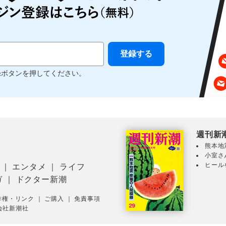
録ボタンを押してください。
週刊新
熊本地
小室さ
ヒール
｜
エンタメ
｜
ライフ
ガ
｜
ドクター新潮
作権・リンク
｜
ご購入
｜
免責事項
会社新潮社