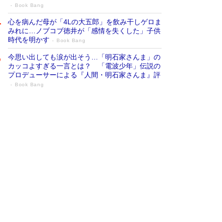
Book Bang
心を病んだ母が「4Lの大五郎」を飲み干しゲロま
みれに…ノブコブ徳井が「感情を失くした」子供
時代を明かす
Book Bang
今思い出しても涙が出そう…「明石家さんま」の
カッコよすぎる一言とは？ 「電波少年」伝説の
プロデューサーによる『人間・明石家さんま』評
Book Bang
「『火垂るの墓』は、大嘘である」原作者
が抱き続けた“自責の念”とは…「自己憐憫
は描きたくない」監督が徹底的にこだわっ
たこと（後編） #戦争の記憶
Book Bang
「叱って伸びるやつは、褒めたらもっと伸びる」
俳優・高嶋政伸が家族に教わった“人を育てるコ
ツ”…芸への考え方を明かす
Book Bang
美輪明宏 晩年の回答を集めた『ほほえんで生き
るための人生相談』がランクイン［エンターテイ
メントベストセラー］
Book Bang
「宇宙兄弟」最終46巻がベストセラー1位 宇宙