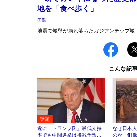
地を「食べ歩く」
国際
地震で城壁が崩れ落ちたガジアンテップ城
こんな記
話題
遂に「トランプ氏」最低支持
なぜ日本
率でも中間選挙は接戦予想…
のか 銅