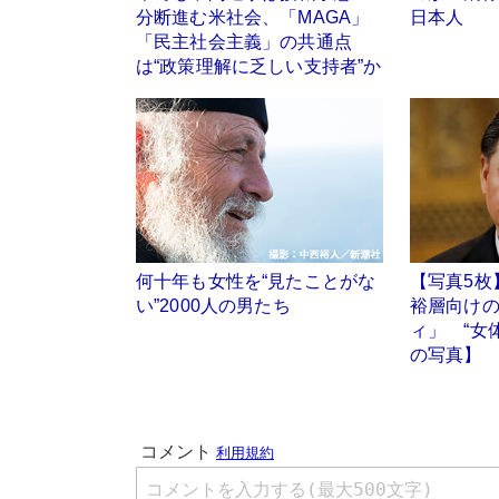
分断進む米社会、「MAGA」
日本人
「民主社会主義」の共通点
は“政策理解に乏しい支持者”か
何十年も女性を“見たことがな
【写真5枚
い”2000人の男たち
裕層向け
ィ」 “女
の写真】