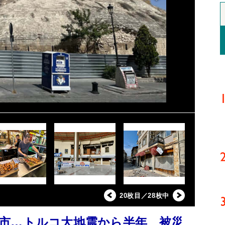
20枚目／28枚中
市…トルコ大地震から半年、被災