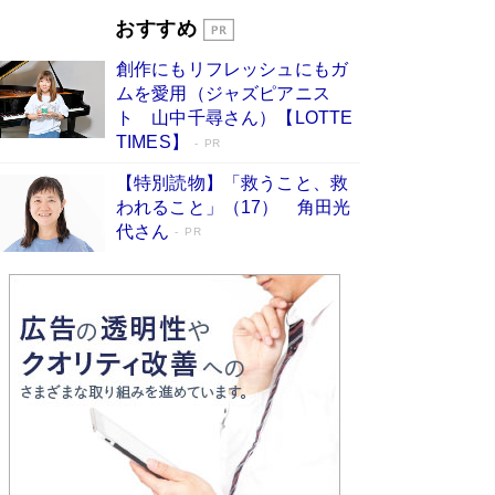
開発への関心を押し上げた18年の物語に幕 特装
おすすめ
版には「宇宙で描かれたマンガ」も収録
Book Bang
創作にもリフレッシュにもガ
友近氏、絶賛！ 鎌倉を舞台に、孤独を抱えた
ムを愛用（ジャズピアニス
人々が新たな一歩を踏み出す連作短篇集『海のほ
ト 山中千尋さん）【LOTTE
とりのプラネット』試し読み
Book Bang
TIMES】
PR
【特別読物】「救うこと、救
われること」（17） 角田光
代さん
PR