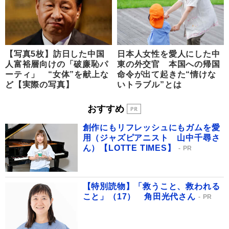
【写真5枚】訪日した中国
日本人女性を愛人にした中
人富裕層向けの「破廉恥パ
東の外交官 本国への帰国
ーティ」 “女体”を献上な
命令が出て起きた“情けな
ど【実際の写真】
いトラブル”とは
おすすめ
創作にもリフレッシュにもガムを愛
用（ジャズピアニスト 山中千尋さ
ん）【LOTTE TIMES】
PR
【特別読物】「救うこと、救われる
こと」（17） 角田光代さん
PR