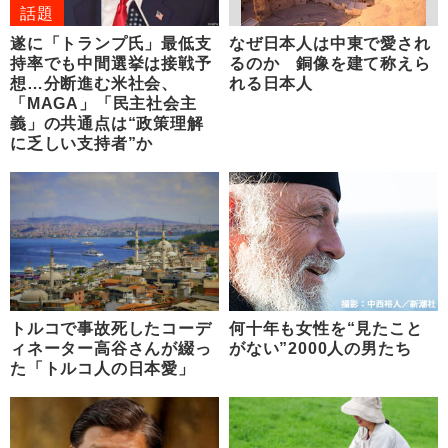
話題
遂に「トランプ氏」最低支
なぜ日本人は中東で愛され
持率でも中間選挙は接戦予
るのか 銅像を建て称えら
想…分断進む米社会、
れる日本人
「MAGA」「民主社会主
義」の共通点は“政策理解
に乏しい支持者”か
トルコで事故死したコーデ
何十年も女性を“見たこと
ィネーター高谷さんが綴っ
がない”2000人の男たち
た「トルコ人の日本愛」