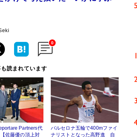
eki
0
事も読まれています
rtare Partners代
バルセロナ五輪で400mファイ
）【佐藤優の頂上対
ナリストとなった高野進 自