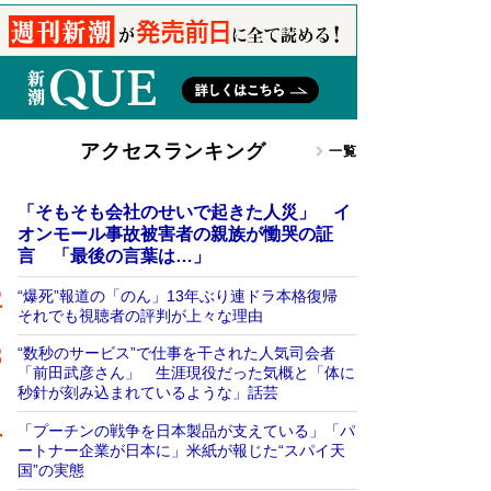
アクセスランキング
一覧
「そもそも会社のせいで起きた人災」 イ
オンモール事故被害者の親族が慟哭の証
言 「最後の言葉は…」
“爆死”報道の「のん」13年ぶり連ドラ本格復帰
それでも視聴者の評判が上々な理由
“数秒のサービス”で仕事を干された人気司会者
「前田武彦さん」 生涯現役だった気概と「体に
秒針が刻み込まれているような」話芸
「プーチンの戦争を日本製品が支えている」「パ
ートナー企業が日本に」米紙が報じた“スパイ天
国”の実態