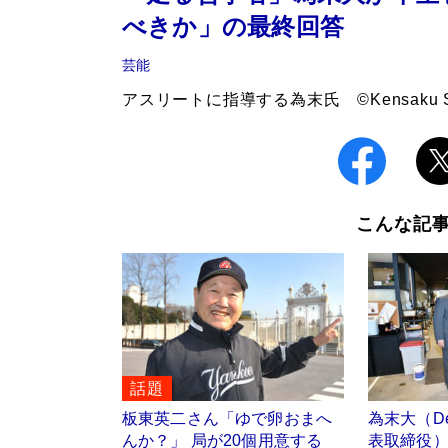
べきか」の最終回答
芸能
アスリートに指導する為末氏 ©Kensaku S
こんな記
話題
板東英二さん「ゆで卵おまへ
為末大（Depo
んか？」 局が20個用意する
表取締役