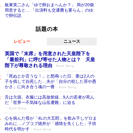
板東英二さん「ゆで卵おまへんか？」 局が20個
用意すると… 「出演料も交通費も要らん」のゆ
で卵伝説
話題の本
レビュー
ニュース
英国で「末席」を用意された天皇陛下を
「最前列」に呼び寄せた人物とは？ 天皇
陛下が尊敬される理由
Book Bang
「死ぬとか言うな！」と怒鳴った日、妻は2人の
子を残して自死した…夫が「自分の犯した罪や愚
かさ」に向き合う魂の一冊
Book Bang
舌は欠損、衣服には高放射線…9人の若者が死ん
だ「世界一不気味な山岳遭難」に迫る
Book Bang
心を病んだ母が「4Lの大五郎」を飲み干しゲロま
みれに…ノブコブ徳井が「感情を失くした」子供
時代を明かす
Book Bang