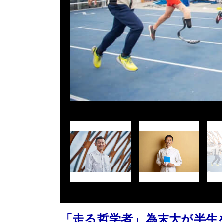
「走る哲学者」為末大が半生