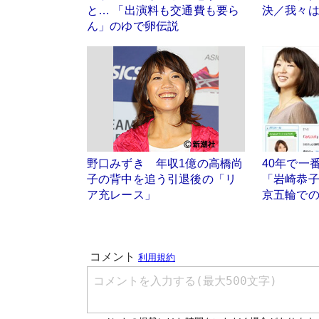
と… 「出演料も交通費も要ら
決／我々
ん」のゆで卵伝説
野口みずき 年収1億の高橋尚
40年で一
子の背中を追う引退後の「リ
「岩崎恭
ア充レース」
京五輪で