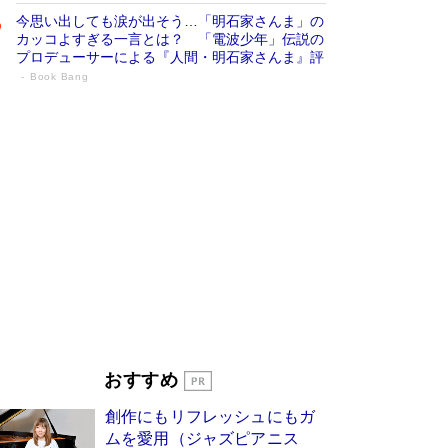
今思い出しても涙が出そう…「明石家さんま」の
カッコよすぎる一言とは？ 「電波少年」伝説の
プロデューサーによる『人間・明石家さんま』評
Book Bang
「宇宙兄弟」最終46巻がベストセラー1
位 宇宙開発への関心を押し上げた18年の
物語に幕 特装版には「宇宙で描かれたマ
ンガ」も収録
Book Bang
美輪明宏 晩年の回答を集めた『ほほえんで生き
るための人生相談』がランクイン［エンターテイ
メントベストセラー］
Book Bang
「『火垂るの墓』は、大嘘である」原作者が抱き
続けた“自責の念”とは…「自己憐憫は描きたくな
い」監督が徹底的にこだわったこと（後編） #
戦争の記憶
Book Bang
「叱って伸びるやつは、褒めたらもっと伸びる」
おすすめ
俳優・高嶋政伸が家族に教わった“人を育てるコ
ツ”…芸への考え方を明かす
Book Bang
創作にもリフレッシュにもガ
東野圭吾、伊坂幸太郎の人気シリーズ最新作どち
ムを愛用（ジャズピアニス