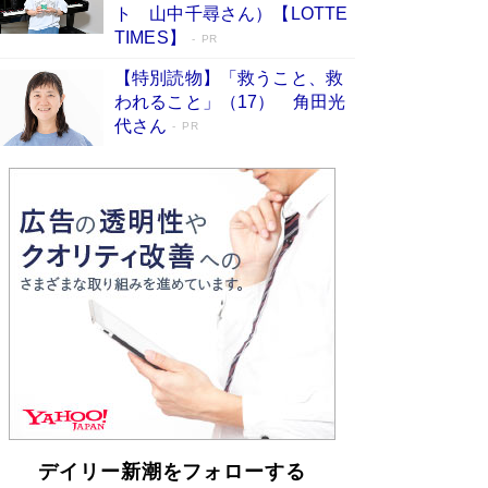
らも文庫化 映画化された直木賞受賞作もランク
ト 山中千尋さん）【LOTTE
イン［文庫ベストセラー］
Book Bang
TIMES】
PR
【特別読物】「救うこと、救
われること」（17） 角田光
代さん
PR
デイリー新潮をフォローする