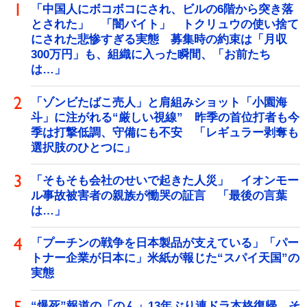
「中国人にボコボコにされ、ビルの6階から突き落
とされた」 「闇バイト」 トクリュウの使い捨て
にされた悲惨すぎる実態 募集時の約束は「月収
300万円」も、組織に入った瞬間、「お前たち
は…」
「ゾンビたばこ売人」と肩組みショット「小園海
斗」に注がれる“厳しい視線” 昨季の首位打者も今
季は打撃低調、守備にも不安 「レギュラー剥奪も
選択肢のひとつに」
「そもそも会社のせいで起きた人災」 イオンモー
ル事故被害者の親族が慟哭の証言 「最後の言葉
は…」
「プーチンの戦争を日本製品が支えている」「パー
トナー企業が日本に」米紙が報じた“スパイ天国”の
実態
“爆死”報道の「のん」13年ぶり連ドラ本格復帰 そ