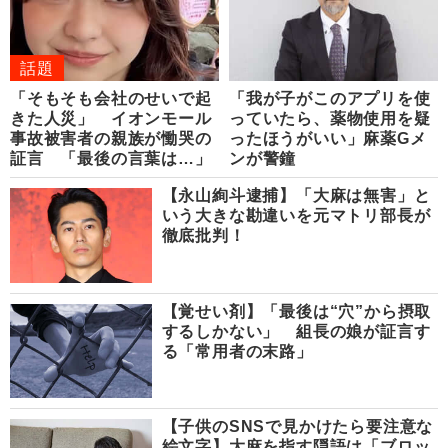
話題
「そもそも会社のせいで起
「我が子がこのアプリを使
きた人災」 イオンモール
っていたら、薬物使用を疑
事故被害者の親族が慟哭の
ったほうがいい」麻薬Gメ
証言 「最後の言葉は…」
ンが警鐘
【永山絢斗逮捕】「大麻は無害」と
いう大きな勘違いを元マトリ部長が
徹底批判！
【覚せい剤】「最後は“穴”から摂取
するしかない」 組長の娘が証言す
る「常用者の末路」
【子供のSNSで見かけたら要注意な
絵文字】大麻を指す隠語は「ブロッ