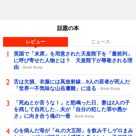
話題の本
レビュー
ニュース
英国で「末席」を用意された天皇陛下を「最前列」
に呼び寄せた人物とは？ 天皇陛下が尊敬される理
由
Book Bang
舌は欠損、衣服には高放射線…9人の若者が死んだ
「世界一不気味な山岳遭難」に迫る
Book Bang
「死ぬとか言うな！」と怒鳴った日、妻は2人の子
を残して自死した…夫が「自分の犯した罪や愚か
さ」に向き合う魂の一冊
Book Bang
心を病んだ母が「4Lの大五郎」を飲み干しゲロまみ