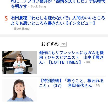
れに…ノブコブ徳井が「感情を失くした」子供時代
を明かす
Book Bang
石田夏穂『わたしを庇わないで』人間のいいところ
よりも悪いところを書きたい【インタビュー】
Book Bang
おすすめ
創作にもリフレッシュにもガムを愛
用（ジャズピアニスト 山中千尋さ
ん）【LOTTE TIMES】
PR
【特別読物】「救うこと、救われる
こと」（17） 角田光代さん
PR