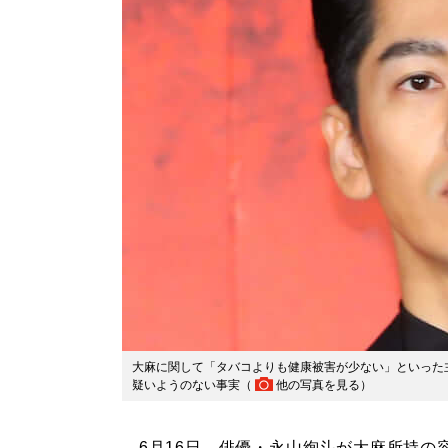
大麻に関して「タバコよりも健康被害が少ない」といった
疑いようのない事実（
他の写真を見る
）
6月16日、俳優・永山絢斗が大麻所持の