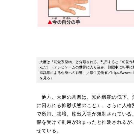
大麻は「幻覚系薬物」と分類される。乱用すると「幻覚作
んだ〉〈テレビゲームの世界に入り込み、戦闘中に相手に
麻乱用による心身への影響」／厚生労働省／https://www.mhlw.go.jp/
を見る
）
他方、大麻の常習は、知的機能の低下、
に囚われる抑鬱状態のこと）、さらに人格
で所持、栽培、輸出入等が規制されている。
響を受けて乱用が始まったと推測されるが
せている。