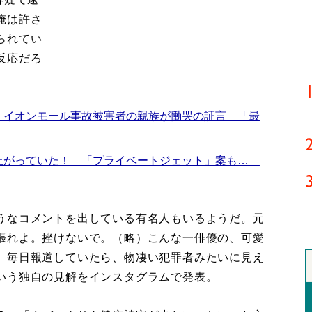
俺は許さ
られてい
反応だろ
 イオンモール事故被害者の親族が慟哭の証言 「最
上がっていた！ 「プライベートジェット」案も…
うなコメントを出している有名人もいるようだ。元
張れよ。挫けないで。（略）こんな一俳優の、可愛
。毎日報道していたら、物凄い犯罪者みたいに見え
いう独自の見解をインスタグラムで発表。