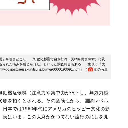
用」を引き起こし、〈幻覚の影響で自傷行為（刃物を突き刺す）に及
斬られた痛みを感じられた〉といった調査報告もある （出典：「大
stf/seisakunitsuite/bunya/0000193691.html）（
他の写真
無動機症候群（注意力や集中力が低下し、無気力感
変容を招くとされる。その危険性から、国際レベル
日本では1960年代にアメリカのヒッピー文化の影
、実はいま、この大麻がかつてない流行の兆しを見