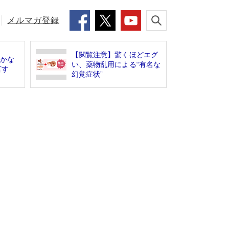
メルマガ登録
【閲覧注意】驚くほどエグ
しかな
い、薬物乱用による“有名な
言す
幻覚症状”