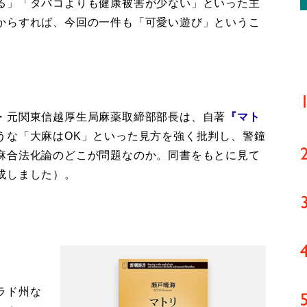
る」「タバコよりも健康被害が少ない」といった主
からすれば、今回の一件も「可愛い遊び」というこ
・元関東信越厚生局麻薬取締部部長は、自著
『マト
うな「大麻はOK」といった見方を強く批判し、警鐘
麻合法化論のどこが問題なのか。同書をもとに見て
成しました）。
ラド州な