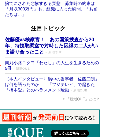
捨てにされた悲惨すぎる実態 募集時の約束は
「月収300万円」も、組織に入った瞬間、「お前
たちは…」
注目トピック
佐藤優vs検察官！ あの国策捜査から20
年、特捜取調室で対峙した因縁の二人がい
ま語り合ったこと
新潮QUE
肉乃小路ニクヨ「わたし」の人生を生きるための
5冊
新潮QUE
〈本人インタビュー〉渦中の当事者「佐藤二朗」
は何を語ったのか――「フジテレビ」で起きた
「橋本愛」とのハラスメント騒動
新潮QUE
「新潮QUE」とは？