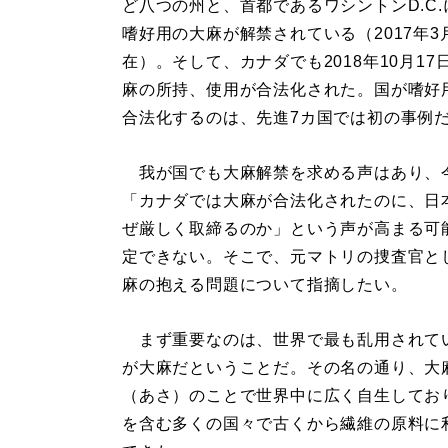
ど八つの州と、首都であるワシントンD.C.
嗜好用の大麻が解禁されている（2017年3
在）。そして、カナダでも2018年10月17
麻の所持、使用が合法化された。国が嗜好
合法化するのは、先進7カ国では初の事例
我が国でも大麻解禁を求める声はあり、
「カナダでは大麻が合法化されたのに、日
ぜ厳しく取締るのか」という声が高まる可
定できない。そこで、元マトリの捜査官と
麻の抱える問題について指摘したい。
まず重要なのは、世界で最も乱用されて
が大麻だということだ。その名の通り、大
（あさ）のことで世界中に広く自生してお
を含む多くの国々で古くから繊維の原料に