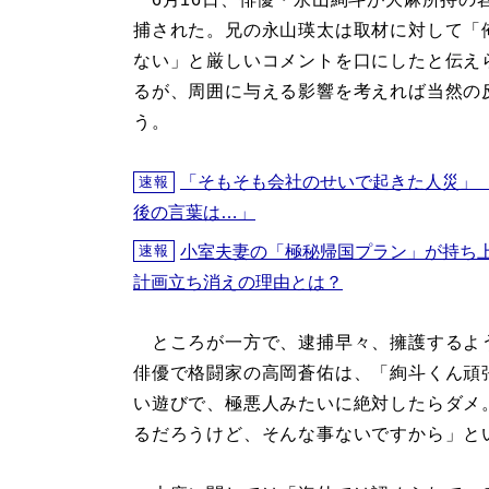
捕された。兄の永山瑛太は取材に対して「
ない」と厳しいコメントを口にしたと伝え
るが、周囲に与える影響を考えれば当然の
う。
「そもそも会社のせいで起きた人災」
速報
後の言葉は…」
小室夫妻の「極秘帰国プラン」が持ち
速報
計画立ち消えの理由とは？
ところが一方で、逮捕早々、擁護するよ
俳優で格闘家の高岡蒼佑は、「絢斗くん頑
い遊びで、極悪人みたいに絶対したらダメ
るだろうけど、そんな事ないですから」と