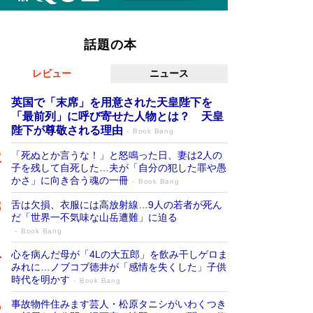
話題の本
レビュー
ニュース
英国で「末席」を用意された天皇陛下を
「最前列」に呼び寄せた人物とは？ 天皇
陛下が尊敬される理由
Book Bang
「死ぬとか言うな！」と怒鳴った日、妻は2人の
子を残して自死した…夫が「自分の犯した罪や愚
かさ」に向き合う魂の一冊
Book Bang
舌は欠損、衣服には高放射線…9人の若者が死ん
だ「世界一不気味な山岳遭難」に迫る
Book Bang
心を病んだ母が「4Lの大五郎」を飲み干しゲロま
みれに…ノブコブ徳井が「感情を失くした」子供
時代を明かす
Book Bang
事故物件住みます芸人・松原タニシがいわくつき