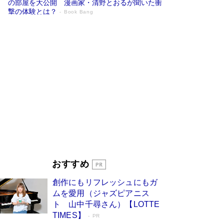
の部屋を大公開 漫画家・清野とおるが聞いた衝
撃の体験とは？
Book Bang
追悼・東野圭吾さん 週間ベストセラーラ
ンキングに『容疑者Xの献身』『白夜行』
など代表作が並ぶ［文庫ベストセラー］
Book Bang
73歳でも働くしかない 「老後レス時代」に交通
誘導員の独白が話題
Book Bang
竹内由恵の前に現れた「テレビ観ないんだよね
ぇ」という男性…夫を選んでテレ朝退社したワケ
Book Bang
「なんで？ そんな馬鹿な……」90歳になった作
家・阿刀田高さんが、ひとり暮らしの生活を明か
す
Book Bang
おすすめ
和田秀樹の70代、80代向け新書がベスト3を独
創作にもリフレッシュにもガ
占 上半期1位にも選出［新書ベストセラー］
ムを愛用（ジャズピアニス
Book Bang
ト 山中千尋さん）【LOTTE
TIMES】
PR