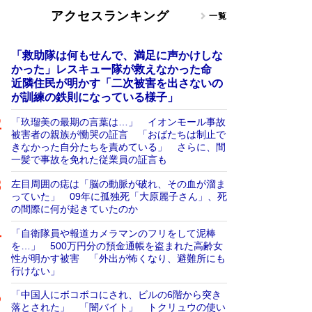
アクセスランキング
一覧
「救助隊は何もせんで、満足に声かけしな
かった」レスキュー隊が救えなかった命
近隣住民が明かす「二次被害を出さないの
が訓練の鉄則になっている様子」
「玖瑠美の最期の言葉は…」 イオンモール事故
被害者の親族が慟哭の証言 「おばたちは制止で
きなかった自分たちを責めている」 さらに、間
一髪で事故を免れた従業員の証言も
左目周囲の痣は「脳の動脈が破れ、その血が溜ま
っていた」 09年に孤独死「大原麗子さん」、死
の間際に何が起きていたのか
「自衛隊員や報道カメラマンのフリをして泥棒
を…」 500万円分の預金通帳を盗まれた高齢女
性が明かす被害 「外出が怖くなり、避難所にも
行けない」
「中国人にボコボコにされ、ビルの6階から突き
落とされた」 「闇バイト」 トクリュウの使い