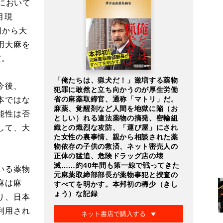
において
月現
日から大
用大麻を
だ。
「俺たちは、猟犬だ！」激増する薬物
今後、
犯罪に敢然と立ち向かうのが厚生労働
省の麻薬取締官、通称「マトリ」だ。
本ではな
麻薬、覚醒剤など人間を地獄に陥（お
能性は否
としい）れる違法薬物の摘発、密輸組
して、大
織との熾烈な攻防、「運び屋」にされ
た女性の裏事情、親から相談された薬
物依存の子供の救済、ネット密売人の
正体の猛追、危険ドラッグ店の壊
滅……約40年間も第一線で戦ってきた
いる薬物
元麻薬取締部部長が薬物事犯と捜査の
麻は麻
すべてを明かす。本邦初の稀少（きし
ょう）な記録
り、日本
利用され
ネット書店で購入する