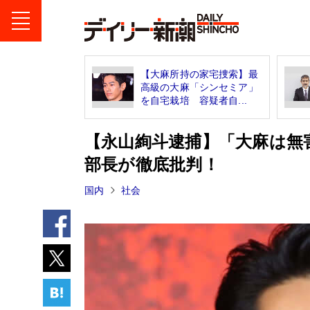
【大麻所持の家宅捜索】最
高級の大麻「シンセミア」
を自宅栽培 容疑者自...
【永山絢斗逮捕】「大麻は無
部長が徹底批判！
国内
社会