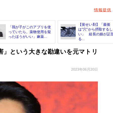
情報提供
【覚せい剤】「最後
「我が子がこのアプリを使
は“穴”から摂取する
っていたら、薬物使用を疑
い」 組長の娘が証
ったほうがいい」麻薬...
る...
害」という大きな勘違いを元マトリ
2023年06月20日