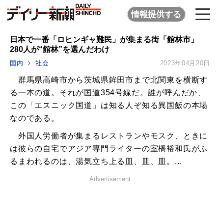
情報提供する
日本で一番「ロヒンギャ難民」が集まる街「館林市」
280人が“館林”を選んだわけ
国内
社会
2023年04月20日
群馬県高崎市から茨城県鉾田市まで北関東を横断す
る一本の道。それが国道354号線だ。誰が呼んだか、
この「エスニック国道」は知る人ぞ知る異国飯の本場
なのである。
外国人労働者が集まるレストランやモスク、ときに
は彼らの自宅でアジア専門ライターの室橋裕和氏がふ
るまわれるのは、湯気立ち上る皿、皿、皿。...
Advertisement