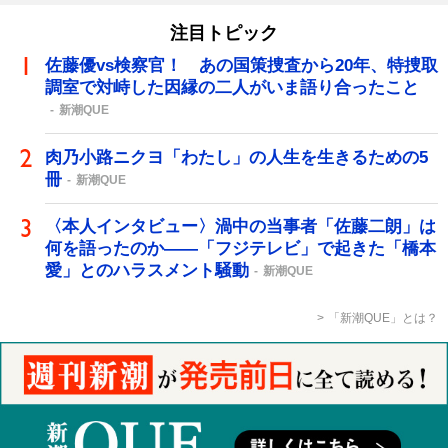
注目トピック
佐藤優vs検察官！ あの国策捜査から20年、特捜取
調室で対峙した因縁の二人がいま語り合ったこと
新潮QUE
肉乃小路ニクヨ「わたし」の人生を生きるための5
冊
新潮QUE
〈本人インタビュー〉渦中の当事者「佐藤二朗」は
何を語ったのか――「フジテレビ」で起きた「橋本
愛」とのハラスメント騒動
新潮QUE
「新潮QUE」とは？