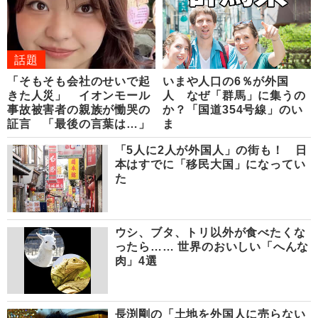
話題
「そもそも会社のせいで起
いまや人口の6％が外国
きた人災」 イオンモール
人 なぜ「群馬」に集うの
事故被害者の親族が慟哭の
か？「国道354号線」のい
証言 「最後の言葉は…」
ま
「5人に2人が外国人」の街も！ 日
本はすでに「移民大国」になってい
た
ウシ、ブタ、トリ以外が食べたくな
ったら…… 世界のおいしい「へんな
肉」4選
長渕剛の「土地を外国人に売らない