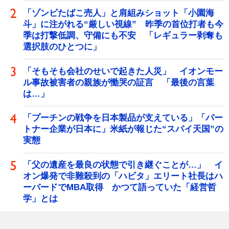
「ゾンビたばこ売人」と肩組みショット「小園海
斗」に注がれる“厳しい視線” 昨季の首位打者も今
季は打撃低調、守備にも不安 「レギュラー剥奪も
選択肢のひとつに」
「そもそも会社のせいで起きた人災」 イオンモー
ル事故被害者の親族が慟哭の証言 「最後の言葉
は…」
「プーチンの戦争を日本製品が支えている」「パー
トナー企業が日本に」米紙が報じた“スパイ天国”の
実態
「父の遺産を最良の状態で引き継ぐことが…」 イ
オン爆発で非難殺到の「ハビタ」エリート社長はハ
ーバードでMBA取得 かつて語っていた「経営哲
学」とは