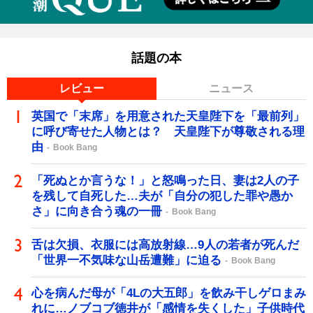
話題の本
レビュー
ニュース
英国で「末席」を用意された天皇陛下を「最前列」
に呼び寄せた人物とは？ 天皇陛下が尊敬される理
由
Book Bang
「死ぬとか言うな！」と怒鳴った日、妻は2人の子
を残して自死した…夫が「自分の犯した罪や愚か
さ」に向き合う魂の一冊
Book Bang
舌は欠損、衣服には高放射線…9人の若者が死んだ
「世界一不気味な山岳遭難」に迫る
Book Bang
心を病んだ母が「4Lの大五郎」を飲み干しゲロまみ
れに…ノブコブ徳井が「感情を失くした」子供時代