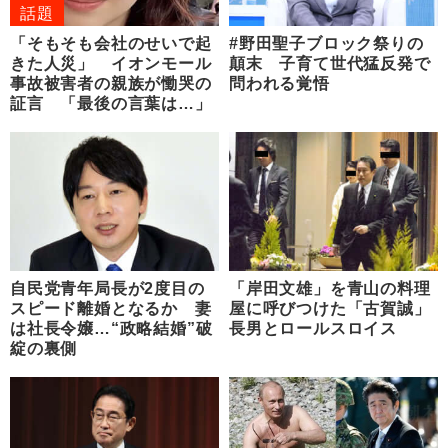
話題
「そもそも会社のせいで起
#野田聖子ブロック祭りの
きた人災」 イオンモール
顛末 子育て世代猛反発で
事故被害者の親族が慟哭の
問われる覚悟
証言 「最後の言葉は…」
自民党青年局長が2度目の
「岸田文雄」を青山の料理
スピード離婚となるか 妻
屋に呼びつけた「古賀誠」
は社長令嬢…“政略結婚”破
長男とロールスロイス
綻の裏側