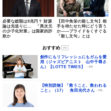
必要な総額は8兆円？ 財源
【田中角栄の殺し文句】相
論は先送りに… 「異次元
手を待たせた時にどう言う
の少子化対策」は国家的詐
か――プライドをくすぐる
欺か
「殺し文句」とは
おすすめ
創作にもリフレッシュにもガムを愛
用（ジャズピアニスト 山中千尋さ
ん）【LOTTE TIMES】
PR
【特別読物】「救うこと、救われる
こと」（17） 角田光代さん
PR