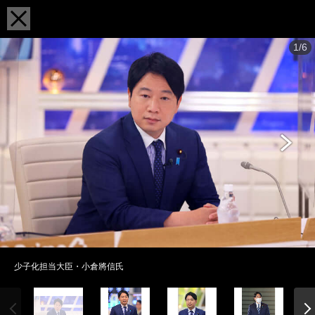
1/6
少子化担当大臣・小倉將信氏