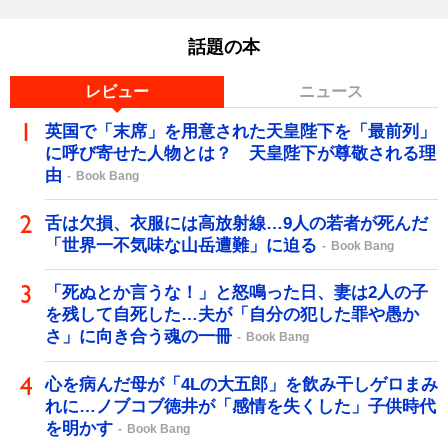
話題の本
レビュー
ニュース
英国で「末席」を用意された天皇陛下を「最前列」
に呼び寄せた人物とは？ 天皇陛下が尊敬される理
由
Book Bang
舌は欠損、衣服には高放射線…9人の若者が死んだ
「世界一不気味な山岳遭難」に迫る
Book Bang
「死ぬとか言うな！」と怒鳴った日、妻は2人の子
を残して自死した…夫が「自分の犯した罪や愚か
さ」に向き合う魂の一冊
Book Bang
心を病んだ母が「4Lの大五郎」を飲み干しゲロまみ
れに…ノブコブ徳井が「感情を失くした」子供時代
を明かす
Book Bang