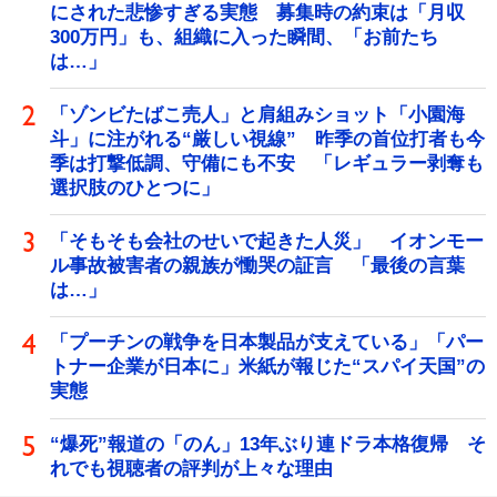
にされた悲惨すぎる実態 募集時の約束は「月収
300万円」も、組織に入った瞬間、「お前たち
は…」
「ゾンビたばこ売人」と肩組みショット「小園海
斗」に注がれる“厳しい視線” 昨季の首位打者も今
季は打撃低調、守備にも不安 「レギュラー剥奪も
選択肢のひとつに」
「そもそも会社のせいで起きた人災」 イオンモー
ル事故被害者の親族が慟哭の証言 「最後の言葉
は…」
「プーチンの戦争を日本製品が支えている」「パー
トナー企業が日本に」米紙が報じた“スパイ天国”の
実態
“爆死”報道の「のん」13年ぶり連ドラ本格復帰 そ
れでも視聴者の評判が上々な理由