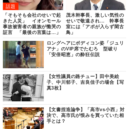
話題
「そもそも会社のせいで起
茂木幹事長、激しい気性の
きた人災」 イオンモール
せいで敬遠され… 幹事長
事故被害者の親族が慟哭の
室には「アポが入らず閑古
証言 「最後の言葉は…」
鳥」
ロングヘアにボディコン姿「ジュリ
アナ」のVIP席でたむろ 型破り
「安倍昭恵」の酔狂伝説
【女性議員の路チュー】田中美絵
子、中川郁子、吉良佳子の場合【写
真3枚】
【文書捏造論争】「高市vs小西」対
決で、高市氏が恨みを買っていた相
手とは？