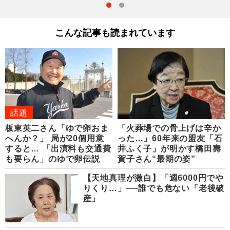
こんな記事も読まれています
話題
板東英二さん「ゆで卵おま
「火葬場での骨上げは辛か
へんか？」 局が20個用意
った…」60年来の盟友「石
すると… 「出演料も交通費
井ふく子」が明かす橋田壽
も要らん」のゆで卵伝説
賀子さん“最期の姿”
【天地真理が激白】「週6000円でや
りくり…」──誰でも危ない「老後破
産」