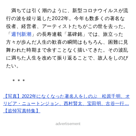
満ちては引く潮のように、新型コロナウイルスが流
行の波を繰り返した2022年。今年も数多くの著名な
役者、経営者、アーティストたちがこの世を去った。
「
週刊新潮
」の長寿連載「墓碑銘」では、旅立った
方々が歩んだ人生の歓喜の瞬間はもちろん、困難に見
舞われた時期まで余すことなく描いてきた。その波乱
に満ちた人生を改めて振り返ることで、故人をしのび
たい。
＊＊＊
【写真】2022年になくなった著名人をしのぶ 松原千明、オ
リビア・ニュートンジョン、西村賢太、宝田明、古谷一行…
【追悼写真特集】
advertisement