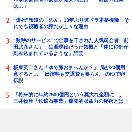
は…」
“爆死”報道の「のん」13年ぶり連ドラ本格復帰 そ
れでも視聴者の評判が上々な理由
“数秒のサービス”で仕事を干された人気司会者「前
田武彦さん」 生涯現役だった気概と「体に秒針が
刻み込まれているような」話芸
板東英二さん「ゆで卵おまへんか？」 局が20個用
意すると… 「出演料も交通費も要らん」のゆで卵
伝説
「将来的に年約2500億円という莫大な金額に…」
三井物産「鉄鉱石事業」爆発的収益力の秘密とは