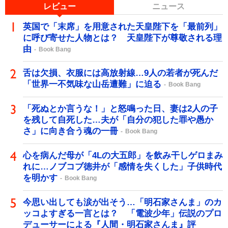
レビュー
ニュース
英国で「末席」を用意された天皇陛下を「最前列」
に呼び寄せた人物とは？ 天皇陛下が尊敬される理
由
Book Bang
舌は欠損、衣服には高放射線…9人の若者が死んだ
「世界一不気味な山岳遭難」に迫る
Book Bang
「死ぬとか言うな！」と怒鳴った日、妻は2人の子
を残して自死した…夫が「自分の犯した罪や愚か
さ」に向き合う魂の一冊
Book Bang
心を病んだ母が「4Lの大五郎」を飲み干しゲロまみ
れに…ノブコブ徳井が「感情を失くした」子供時代
を明かす
Book Bang
今思い出しても涙が出そう…「明石家さんま」のカ
ッコよすぎる一言とは？ 「電波少年」伝説のプロ
デューサーによる『人間・明石家さんま』評