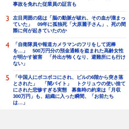
事故を免れた従業員の証言も
左目周囲の痣は「脳の動脈が破れ、その血が溜まっ
ていた」 09年に孤独死「大原麗子さん」、死の間
際に何が起きていたのか
「自衛隊員や報道カメラマンのフリをして泥棒
を…」 500万円分の預金通帳を盗まれた高齢女性
が明かす被害 「外出が怖くなり、避難所にも行け
ない」
「中国人にボコボコにされ、ビルの6階から突き落
とされた」 「闇バイト」 トクリュウの使い捨て
にされた悲惨すぎる実態 募集時の約束は「月収
300万円」も、組織に入った瞬間、「お前たち
は…」