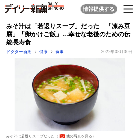
情報提供する
みそ汁は「若返りスープ」だった 「凍み豆
腐」「卵かけご飯」…幸せな老後のための伝
統長寿食
ドクター新潮
健康
食事
2022年08月30日
みそ汁は若返りスープだった（
他の写真を見る
）