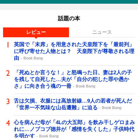
話題の本
レビュー
ニュース
英国で「末席」を用意された天皇陛下を「最前列」
に呼び寄せた人物とは？ 天皇陛下が尊敬される理
由
Book Bang
「死ぬとか言うな！」と怒鳴った日、妻は2人の子
を残して自死した…夫が「自分の犯した罪や愚か
さ」に向き合う魂の一冊
Book Bang
舌は欠損、衣服には高放射線…9人の若者が死んだ
「世界一不気味な山岳遭難」に迫る
Book Bang
心を病んだ母が「4Lの大五郎」を飲み干しゲロまみ
れに…ノブコブ徳井が「感情を失くした」子供時代
を明かす
Book Bang