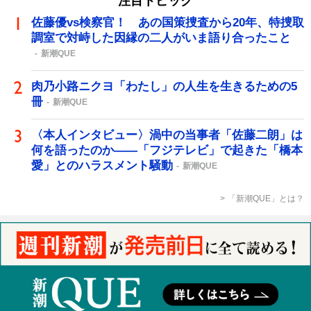
注目トピック
佐藤優vs検察官！ あの国策捜査から20年、特捜取
調室で対峙した因縁の二人がいま語り合ったこと
新潮QUE
肉乃小路ニクヨ「わたし」の人生を生きるための5
冊
新潮QUE
〈本人インタビュー〉渦中の当事者「佐藤二朗」は
何を語ったのか――「フジテレビ」で起きた「橋本
愛」とのハラスメント騒動
新潮QUE
「新潮QUE」とは？