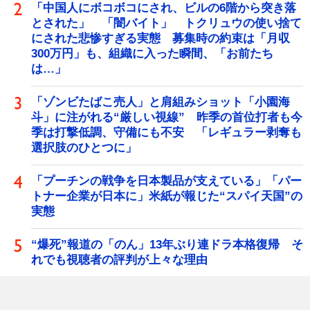
「中国人にボコボコにされ、ビルの6階から突き落
とされた」 「闇バイト」 トクリュウの使い捨て
にされた悲惨すぎる実態 募集時の約束は「月収
300万円」も、組織に入った瞬間、「お前たち
は…」
「ゾンビたばこ売人」と肩組みショット「小園海
斗」に注がれる“厳しい視線” 昨季の首位打者も今
季は打撃低調、守備にも不安 「レギュラー剥奪も
選択肢のひとつに」
「プーチンの戦争を日本製品が支えている」「パー
トナー企業が日本に」米紙が報じた“スパイ天国”の
実態
“爆死”報道の「のん」13年ぶり連ドラ本格復帰 そ
れでも視聴者の評判が上々な理由