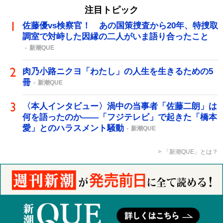
注目トピック
佐藤優vs検察官！ あの国策捜査から20年、特捜取
調室で対峙した因縁の二人がいま語り合ったこと
新潮QUE
肉乃小路ニクヨ「わたし」の人生を生きるための5
冊
新潮QUE
〈本人インタビュー〉渦中の当事者「佐藤二朗」は
何を語ったのか――「フジテレビ」で起きた「橋本
愛」とのハラスメント騒動
新潮QUE
「新潮QUE」とは？