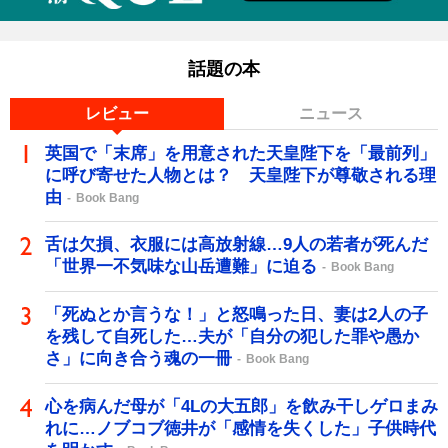
話題の本
レビュー
ニュース
英国で「末席」を用意された天皇陛下を「最前列」
に呼び寄せた人物とは？ 天皇陛下が尊敬される理
由
Book Bang
舌は欠損、衣服には高放射線…9人の若者が死んだ
「世界一不気味な山岳遭難」に迫る
Book Bang
「死ぬとか言うな！」と怒鳴った日、妻は2人の子
を残して自死した…夫が「自分の犯した罪や愚か
さ」に向き合う魂の一冊
Book Bang
心を病んだ母が「4Lの大五郎」を飲み干しゲロまみ
れに…ノブコブ徳井が「感情を失くした」子供時代