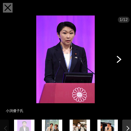
1/12
小渕優子氏