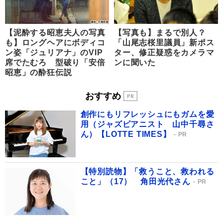
【泥酔する昭恵夫人の写真
【写真も】まるで別人？
も】ロングヘアにボディコ
「山尾志桜里議員」新ポス
ン姿「ジュリアナ」のVIP
ター、修正疑惑をカメラマ
席でたむろ 型破り「安倍
ンに聞いた
昭恵」の酔狂伝説
おすすめ
創作にもリフレッシュにもガムを愛
用（ジャズピアニスト 山中千尋さ
ん）【LOTTE TIMES】
PR
【特別読物】「救うこと、救われる
こと」（17） 角田光代さん
PR