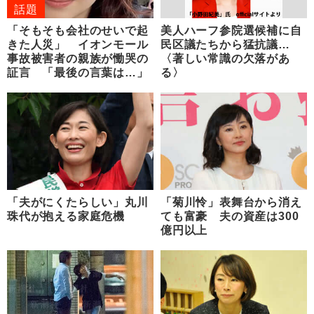
話題
「そもそも会社のせいで起
美人ハーフ参院選候補に自
きた人災」 イオンモール
民区議たちから猛抗議…
事故被害者の親族が慟哭の
〈著しい常識の欠落があ
証言 「最後の言葉は…」
る〉
「夫がにくたらしい」丸川
「菊川怜」表舞台から消え
珠代が抱える家庭危機
ても富豪 夫の資産は300
億円以上