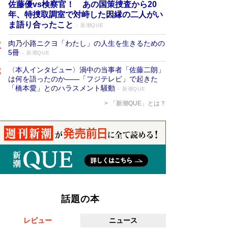
佐藤優vs検察官！ あの国策捜査から20
年、特捜取調室で対峙した因縁の二人がい
ま語り合ったこと
新潮QUE
肉乃小路ニクヨ「わたし」の人生を生きるための
5冊
新潮QUE
〈本人インタビュー〉渦中の当事者「佐藤二朗」
は何を語ったのか――「フジテレビ」で起きた
「橋本愛」とのハラスメント騒動
新潮QUE
「新潮QUE」とは？
話題の本
レビュー
ニュース