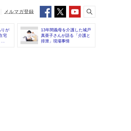
メルマガ登録
ありが
13年間義母を介護した城戸
在宅
真亜子さんが語る「介護と
..
排泄」現場事情