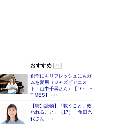
ンガ」も収録
Book Bang
美輪明宏 晩年の回答を集めた『ほほえんで生き
るための人生相談』がランクイン［エンターテイ
メントベストセラー］
Book Bang
「『火垂るの墓』は、大嘘である」原作者が抱き
続けた“自責の念”とは…「自己憐憫は描きたくな
い」監督が徹底的にこだわったこと（後編） #
戦争の記憶
Book Bang
「叱って伸びるやつは、褒めたらもっと伸びる」
おすすめ
俳優・高嶋政伸が家族に教わった“人を育てるコ
ツ”…芸への考え方を明かす
Book Bang
創作にもリフレッシュにもガ
東野圭吾、伊坂幸太郎の人気シリーズ最新作どち
ムを愛用（ジャズピアニス
らも文庫化 映画化された直木賞受賞作もランク
ト 山中千尋さん）【LOTTE
イン［文庫ベストセラー］
Book Bang
TIMES】
PR
【特別読物】「救うこと、救
われること」（17） 角田光
代さん
PR