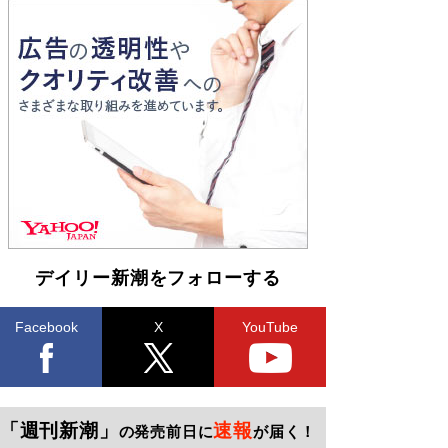
デイリー新潮をフォローする
Facebook
X
YouTube
「週刊新潮」
速報
の発売前日に
が届く！