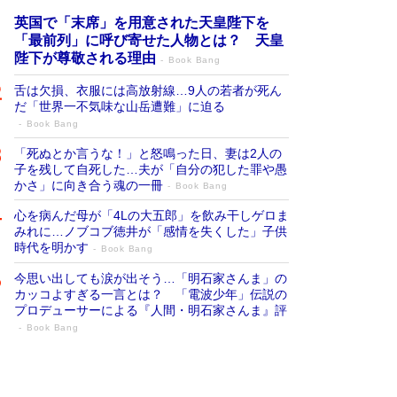
英国で「末席」を用意された天皇陛下を
「最前列」に呼び寄せた人物とは？ 天皇
陛下が尊敬される理由
Book Bang
舌は欠損、衣服には高放射線…9人の若者が死ん
だ「世界一不気味な山岳遭難」に迫る
Book Bang
「死ぬとか言うな！」と怒鳴った日、妻は2人の
子を残して自死した…夫が「自分の犯した罪や愚
かさ」に向き合う魂の一冊
Book Bang
心を病んだ母が「4Lの大五郎」を飲み干しゲロま
みれに…ノブコブ徳井が「感情を失くした」子供
時代を明かす
Book Bang
今思い出しても涙が出そう…「明石家さんま」の
カッコよすぎる一言とは？ 「電波少年」伝説の
プロデューサーによる『人間・明石家さんま』評
Book Bang
「宇宙兄弟」最終46巻がベストセラー1
位 宇宙開発への関心を押し上げた18年の
物語に幕 特装版には「宇宙で描かれたマ