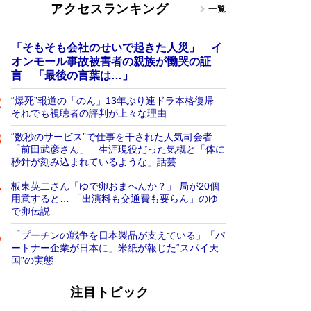
アクセスランキング
一覧
「そもそも会社のせいで起きた人災」 イ
オンモール事故被害者の親族が慟哭の証
言 「最後の言葉は…」
“爆死”報道の「のん」13年ぶり連ドラ本格復帰
それでも視聴者の評判が上々な理由
“数秒のサービス”で仕事を干された人気司会者
「前田武彦さん」 生涯現役だった気概と「体に
秒針が刻み込まれているような」話芸
板東英二さん「ゆで卵おまへんか？」 局が20個
用意すると… 「出演料も交通費も要らん」のゆ
で卵伝説
「プーチンの戦争を日本製品が支えている」「パ
ートナー企業が日本に」米紙が報じた“スパイ天
国”の実態
注目トピック