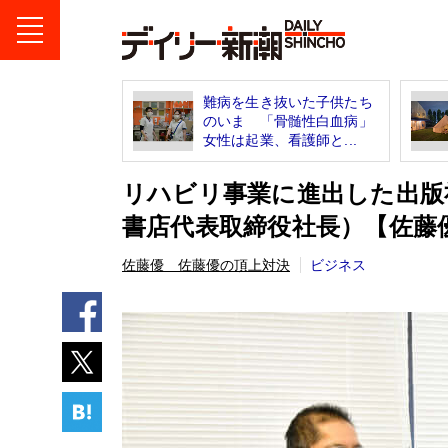
難病を生き抜いた子供たち
のいま 「骨髄性白血病」
女性は起業、看護師と...
リハビリ事業に進出した出版
書店代表取締役社長）【佐藤
佐藤優 佐藤優の頂上対決
ビジネス