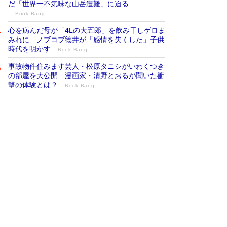
だ「世界一不気味な山岳遭難」に迫る
Book Bang
心を病んだ母が「4Lの大五郎」を飲み干しゲロま
みれに…ノブコブ徳井が「感情を失くした」子供
時代を明かす
Book Bang
事故物件住みます芸人・松原タニシがいわくつき
の部屋を大公開 漫画家・清野とおるが聞いた衝
撃の体験とは？
Book Bang
追悼・東野圭吾さん 週間ベストセラーラ
ンキングに『容疑者Xの献身』『白夜行』
など代表作が並ぶ［文庫ベストセラー］
Book Bang
73歳でも働くしかない 「老後レス時代」に交通
誘導員の独白が話題
Book Bang
竹内由恵の前に現れた「テレビ観ないんだよね
ぇ」という男性…夫を選んでテレ朝退社したワケ
Book Bang
「なんで？ そんな馬鹿な……」90歳になった作
家・阿刀田高さんが、ひとり暮らしの生活を明か