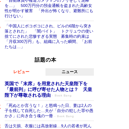
「自衛隊員や報道カメラマンのフリをして泥棒
を…」 500万円分の預金通帳を盗まれた高齢女
性が明かす被害 「外出が怖くなり、避難所にも
行けない」
「中国人にボコボコにされ、ビルの6階から突き
落とされた」 「闇バイト」 トクリュウの使い
捨てにされた悲惨すぎる実態 募集時の約束は
「月収300万円」も、組織に入った瞬間、「お前
たちは…」
話題の本
レビュー
ニュース
英国で「末席」を用意された天皇陛下を
「最前列」に呼び寄せた人物とは？ 天皇
陛下が尊敬される理由
Book Bang
「死ぬとか言うな！」と怒鳴った日、妻は2人の
子を残して自死した…夫が「自分の犯した罪や愚
かさ」に向き合う魂の一冊
Book Bang
舌は欠損、衣服には高放射線…9人の若者が死ん