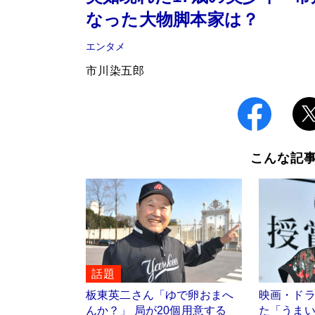
なった大物脚本家は？
エンタメ
市川染五郎
こんな記
話題
板東英二さん「ゆで卵おまへ
映画・ドラ
んか？」 局が20個用意する
た「うま