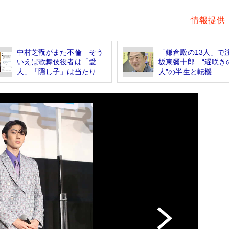
情報提供
中村芝翫がまた不倫 そう
「鎌倉殿の13人」で
いえば歌舞伎役者は「愛
坂東彌十郎 “遅咲き
人」「隠し子」は当たり...
人”の半生と転機