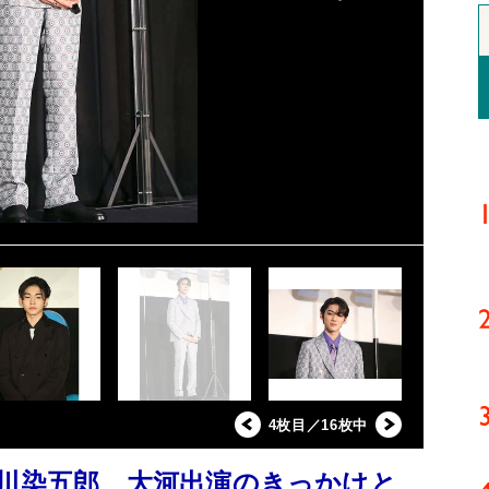
4枚目／16枚中
市川染五郎 大河出演のきっかけと