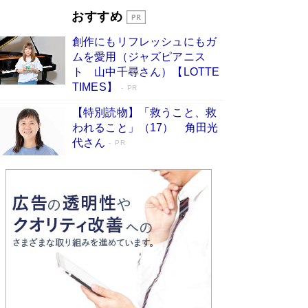
す
Book Bang
おすすめ
和田秀樹の70代、80代向け新書がベスト3を独
創作にもリフレッシュにもガ
占 上半期1位にも選出［新書ベストセラー］
ムを愛用（ジャズピアニス
Book Bang
ト 山中千尋さん）【LOTTE
TIMES】
PR
【特別読物】「救うこと、救
われること」（17） 角田光
代さん
PR