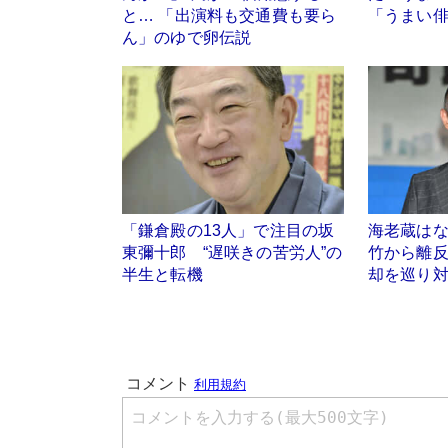
と… 「出演料も交通費も要ら
「うまい
ん」のゆで卵伝説
「鎌倉殿の13人」で注目の坂
海老蔵は
東彌十郎 “遅咲きの苦労人”の
竹から離
半生と転機
却を巡り