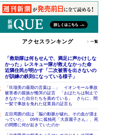
アクセスランキング
一覧
「救助隊は何もせんで、満足に声かけしな
かった」レスキュー隊が救えなかった命
近隣住民が明かす「二次被害を出さないの
が訓練の鉄則になっている様子」
「玖瑠美の最期の言葉は…」 イオンモール事故
被害者の親族が慟哭の証言 「おばたちは制止で
きなかった自分たちを責めている」 さらに、間
一髪で事故を免れた従業員の証言も
左目周囲の痣は「脳の動脈が破れ、その血が溜ま
っていた」 09年に孤独死「大原麗子さん」、死
の間際に何が起きていたのか