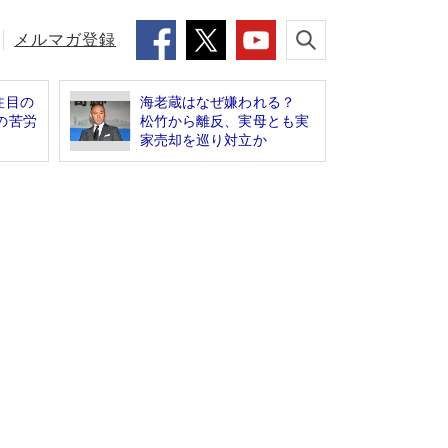
メルマガ登録
注目の
海老蔵はなぜ嫌われる？
の苦労
松竹から離反、実母とも実
家売却を巡り対立か