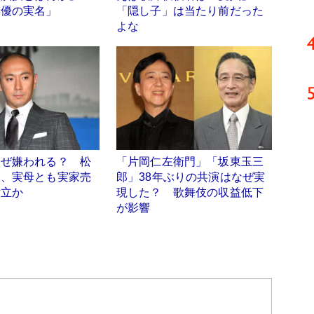
俳優の実名」
「隠し子」は当たり前だった
よな
なぜ嫌われる？ 松
「片岡仁左衛門」「坂東玉三
反、実母とも実家売
郎」38年ぶりの共演はなぜ実
対立か
現した？ 歌舞伎の収益低下
が影響