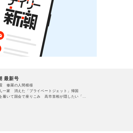
潮 最新号
震 修羅の人間模様
ん一家 消えた「プライベートジェット」帰国
を履いて国会で座りこみ 高市首相が隠したい「...