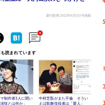
週刊新潮 2022年6月2日号掲載
0
事も読まれています
マ制作者3人に聞い
中村芝翫がまた不倫 そうい
い演技とは何か」
えば歌舞伎役者は「愛人」