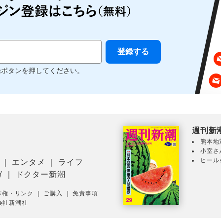
録ボタンを押してください。
週刊新
熊本地
小室さ
ヒール
｜
エンタメ
｜
ライフ
ガ
｜
ドクター新潮
作権・リンク
｜
ご購入
｜
免責事項
会社新潮社