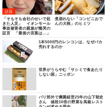
話題
「そもそも会社のせいで起
煮崩れない「コンビニおで
きた人災」 イオンモール
んの大根」のヒミツ
事故被害者の親族が慟哭の
証言 「最後の言葉は…」
1本5000円のレンコンは、なぜバカ
売れするのか
世界がうらやむ「サシミで食あたり
しない国」ニッポン
パリ郊外で農園経営25年の山下朝史
さん 値段10倍の野菜を高級レスト
ランが求める理由