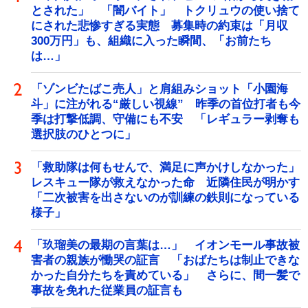
とされた」 「闇バイト」 トクリュウの使い捨て
にされた悲惨すぎる実態 募集時の約束は「月収
300万円」も、組織に入った瞬間、「お前たち
は…」
「ゾンビたばこ売人」と肩組みショット「小園海
斗」に注がれる“厳しい視線” 昨季の首位打者も今
季は打撃低調、守備にも不安 「レギュラー剥奪も
選択肢のひとつに」
「救助隊は何もせんで、満足に声かけしなかった」
レスキュー隊が救えなかった命 近隣住民が明かす
「二次被害を出さないのが訓練の鉄則になっている
様子」
「玖瑠美の最期の言葉は…」 イオンモール事故被
害者の親族が慟哭の証言 「おばたちは制止できな
かった自分たちを責めている」 さらに、間一髪で
事故を免れた従業員の証言も