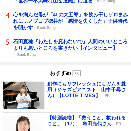
「世界一不気味な山岳遭難」に迫る
Book Bang
心を病んだ母が「4Lの大五郎」を飲み干しゲロまみ
れに…ノブコブ徳井が「感情を失くした」子供時代
を明かす
Book Bang
石田夏穂『わたしを庇わないで』人間のいいところ
よりも悪いところを書きたい【インタビュー】
Book Bang
おすすめ
創作にもリフレッシュにもガムを愛
用（ジャズピアニスト 山中千尋さ
ん）【LOTTE TIMES】
PR
【特別読物】「救うこと、救われる
こと」（17） 角田光代さん
PR