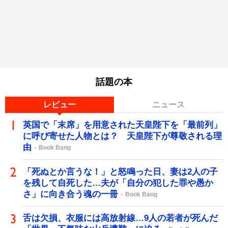
話題の本
レビュー
ニュース
英国で「末席」を用意された天皇陛下を「最前列」
に呼び寄せた人物とは？ 天皇陛下が尊敬される理
由
Book Bang
「死ぬとか言うな！」と怒鳴った日、妻は2人の子
を残して自死した…夫が「自分の犯した罪や愚か
さ」に向き合う魂の一冊
Book Bang
舌は欠損、衣服には高放射線…9人の若者が死んだ