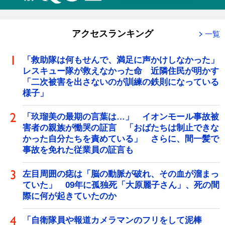
アクセスランキング
一覧
「救助隊は何もせんで、満足に声かけしなかった」
レスキュー隊が救えなかった命 近隣住民が明かす
「二次被害を出さないのが訓練の鉄則になっている
様子」
「玖瑠美の最期の言葉は…」 イオンモール事故被
害者の親族が慟哭の証言 「おばたちは制止できな
かった自分たちを責めている」 さらに、間一髪で
事故を免れた従業員の証言も
左目周囲の痣は「脳の動脈が破れ、その血が溜まっ
ていた」 09年に孤独死「大原麗子さん」、死の間
際に何が起きていたのか
「自衛隊員や報道カメラマンのフリをして泥棒