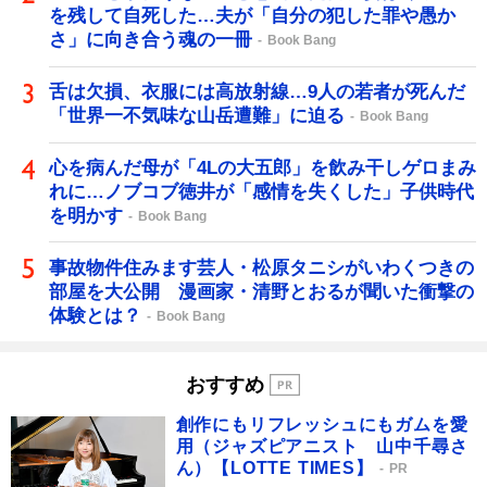
を残して自死した…夫が「自分の犯した罪や愚か
さ」に向き合う魂の一冊
Book Bang
舌は欠損、衣服には高放射線…9人の若者が死んだ
「世界一不気味な山岳遭難」に迫る
Book Bang
心を病んだ母が「4Lの大五郎」を飲み干しゲロまみ
れに…ノブコブ徳井が「感情を失くした」子供時代
を明かす
Book Bang
事故物件住みます芸人・松原タニシがいわくつきの
部屋を大公開 漫画家・清野とおるが聞いた衝撃の
体験とは？
Book Bang
おすすめ
創作にもリフレッシュにもガムを愛
用（ジャズピアニスト 山中千尋さ
ん）【LOTTE TIMES】
PR