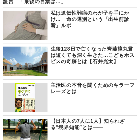
証言 「最後の言葉は…」
私は遺伝性難病のわが子を手にか
け… 命の選別という「出生前診
断」ルポ
生後128日で亡くなった齊藤樟丸君
は短くても深く生きた…こどもホス
ピスの奇跡とは【石井光太】
主治医の本音を聞くためのキラーフ
レーズとは
【日本人の7人に1人】知られざ
る“境界知能”とは――