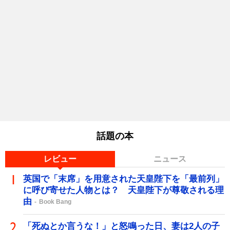
話題の本
レビュー
ニュース
英国で「末席」を用意された天皇陛下を「最前列」
に呼び寄せた人物とは？ 天皇陛下が尊敬される理
由
Book Bang
「死ぬとか言うな！」と怒鳴った日、妻は2人の子