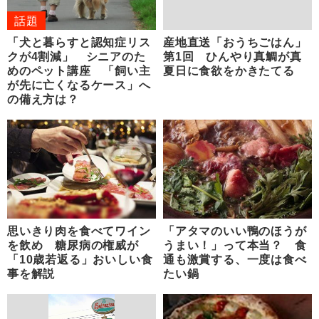
話題
「犬と暮らすと認知症リス
産地直送「おうちごはん」
クが4割減」 シニアのた
第1回 ひんやり真鯛が真
めのペット講座 「飼い主
夏日に食欲をかきたてる
が先に亡くなるケース」へ
の備え方は？
思いきり肉を食べてワイン
「アタマのいい鴨のほうが
を飲め 糖尿病の権威が
うまい！」って本当？ 食
「10歳若返る」おいしい食
通も激賞する、一度は食べ
事を解説
たい鍋