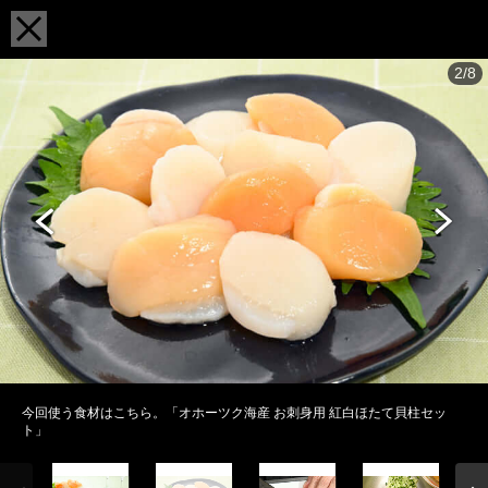
2/8
今回使う食材はこちら。「オホーツク海産 お刺身用 紅白ほたて貝柱セッ
ト」