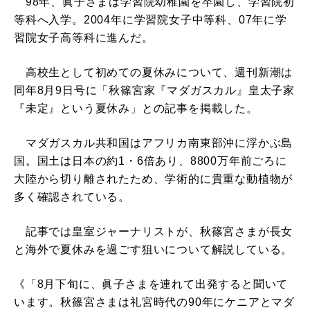
98年、眞子さまは学習院幼稚園を卒園し、学習院初
等科へ入学。2004年に学習院女子中等科、07年に学
習院女子高等科に進んだ。
高校生として初めての夏休みについて、週刊新潮は
同年8月9日号に「秋篠宮家『マダガスカル』皇太子家
『未定』という夏休み」との記事を掲載した。
マダガスカル共和国はアフリカ南東部沖に浮かぶ島
国。国土は日本の約1・6倍あり、8800万年前ごろに
大陸から切り離されたため、学術的に貴重な動植物が
多く確認されている。
記事では皇室ジャーナリストが、秋篠宮さまが長女
と海外で夏休みを過ごす狙いについて解説している。
《「8月下旬に、眞子さまを連れて出発すると聞いて
います。秋篠宮さまは礼宮時代の90年にケニアとマダ