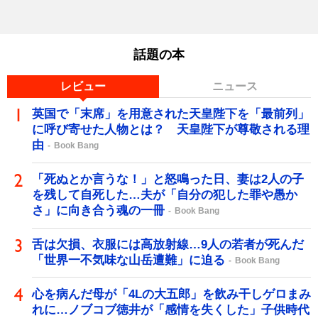
話題の本
レビュー
ニュース
英国で「末席」を用意された天皇陛下を「最前列」
に呼び寄せた人物とは？ 天皇陛下が尊敬される理
由
Book Bang
「死ぬとか言うな！」と怒鳴った日、妻は2人の子
を残して自死した…夫が「自分の犯した罪や愚か
さ」に向き合う魂の一冊
Book Bang
舌は欠損、衣服には高放射線…9人の若者が死んだ
「世界一不気味な山岳遭難」に迫る
Book Bang
心を病んだ母が「4Lの大五郎」を飲み干しゲロまみ
れに…ノブコブ徳井が「感情を失くした」子供時代