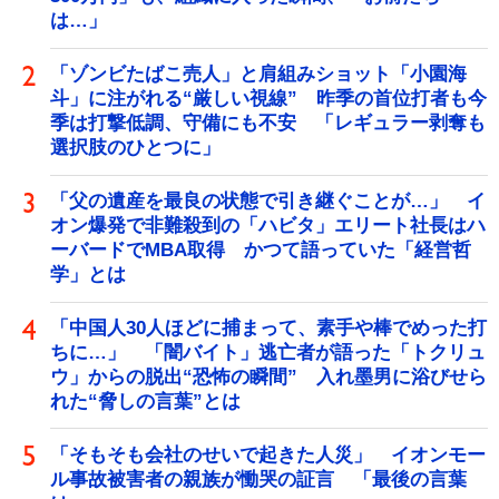
は…」
「ゾンビたばこ売人」と肩組みショット「小園海
斗」に注がれる“厳しい視線” 昨季の首位打者も今
季は打撃低調、守備にも不安 「レギュラー剥奪も
選択肢のひとつに」
「父の遺産を最良の状態で引き継ぐことが…」 イ
オン爆発で非難殺到の「ハビタ」エリート社長はハ
ーバードでMBA取得 かつて語っていた「経営哲
学」とは
「中国人30人ほどに捕まって、素手や棒でめった打
ちに…」 「闇バイト」逃亡者が語った「トクリュ
ウ」からの脱出“恐怖の瞬間” 入れ墨男に浴びせら
れた“脅しの言葉”とは
「そもそも会社のせいで起きた人災」 イオンモー
ル事故被害者の親族が慟哭の証言 「最後の言葉