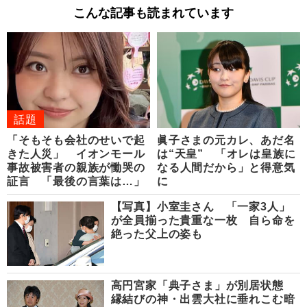
こんな記事も読まれています
話題
「そもそも会社のせいで起
眞子さまの元カレ、あだ名
きた人災」 イオンモール
は“天皇” 「オレは皇族に
事故被害者の親族が慟哭の
なる人間だから」と得意気
証言 「最後の言葉は…」
に
【写真】小室圭さん 「一家3人」
が全員揃った貴重な一枚 自ら命を
絶った父上の姿も
高円宮家「典子さま」が別居状態
縁結びの神・出雲大社に垂れこむ暗