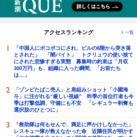
アクセスランキング
一覧
「中国人にボコボコにされ、ビルの6階から突き落
とされた」 「闇バイト」 トクリュウの使い捨て
にされた悲惨すぎる実態 募集時の約束は「月収
300万円」も、組織に入った瞬間、「お前たち
は…」
「ゾンビたばこ売人」と肩組みショット「小園海
斗」に注がれる“厳しい視線” 昨季の首位打者も今
季は打撃低調、守備にも不安 「レギュラー剥奪も
選択肢のひとつに」
「救助隊は何もせんで、満足に声かけしなかった」
レスキュー隊が救えなかった命 近隣住民が明かす