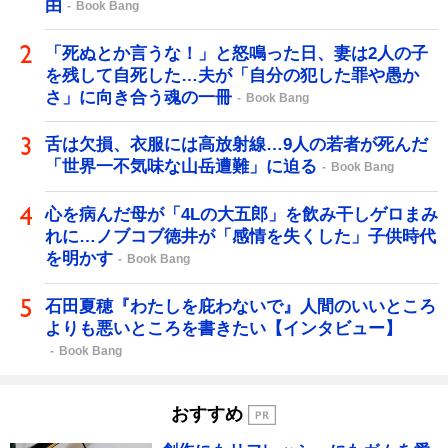
由
Book Bang
「死ぬとか言うな！」と怒鳴った日、妻は2人の子
を残して自死した…夫が「自分の犯した罪や愚か
さ」に向き合う魂の一冊
Book Bang
舌は欠損、衣服には高放射線…9人の若者が死んだ
「世界一不気味な山岳遭難」に迫る
Book Bang
心を病んだ母が「4Lの大五郎」を飲み干しゲロまみ
れに…ノブコブ徳井が「感情を失くした」子供時代
を明かす
Book Bang
石田夏穂『わたしを庇わないで』人間のいいところ
よりも悪いところを書きたい【インタビュー】
Book Bang
おすすめ