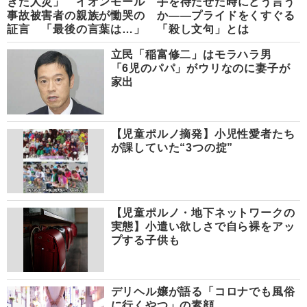
きた人災」 イオンモール
手を待たせた時にどう言う
事故被害者の親族が慟哭の
か――プライドをくすぐる
証言 「最後の言葉は…」
「殺し文句」とは
立民「稲富修二」はモラハラ男
「6児のパパ」がウリなのに妻子が
家出
【児童ポルノ摘発】小児性愛者たち
が課していた“3つの掟”
【児童ポルノ・地下ネットワークの
実態】小遣い欲しさで自ら裸をアッ
プする子供も
デリヘル嬢が語る「コロナでも風俗
に行くやつ」の素顔