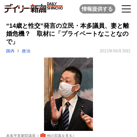
情報提供する
“14歳と性交”発言の立民・本多議員、妻と離
婚危機？ 取材に「プライベートなことなの
で」
国内
政治
2021年06月30日
本多平直衆院議員（
他の写真を見る
）