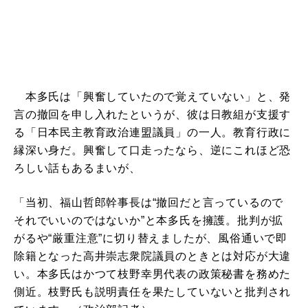
本多氏は「興奮していたので覚えていない」と、発
言の撤回を申し入れたというが、彼は日教組が支援す
る「日本民主教育政治連盟議員」の一人。教育行政に
縁深い身だ。興奮して口走ったなら、逆にこれほど恐
ろしい話もあるまいが、
「当初、福山哲郎幹事長は“撤回だと言っているので
それでいいのではないか”と本多氏を擁護。批判が拡
がるや“厳重注意”に切り替えましたが、風俗通いで即
除籍となった高井崇志衆院議員のときとは対応が大違
い。本多氏はかつて枝野幸男代表の政策秘書を務めた
側近。枝野氏も説明責任を果たしていないと批判され