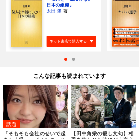
日本の組織』
太田 肇
著
ネット書店で購入する
こんな記事も読まれています
話題
「そもそも会社のせいで起
【田中角栄の殺し文句】相