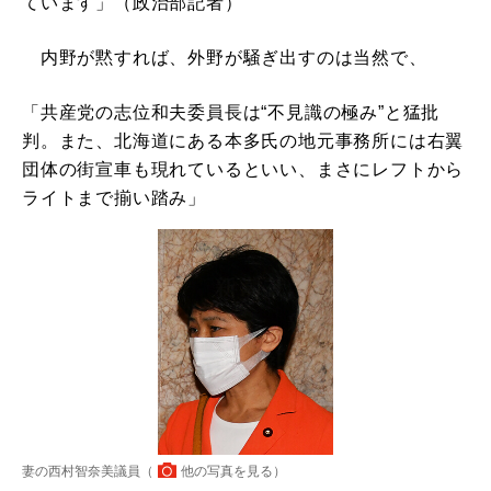
ています」（政治部記者）
内野が黙すれば、外野が騒ぎ出すのは当然で、
「共産党の志位和夫委員長は“不見識の極み”と猛批
判。また、北海道にある本多氏の地元事務所には右翼
団体の街宣車も現れているといい、まさにレフトから
ライトまで揃い踏み」
妻の西村智奈美議員（
他の写真を見る
）