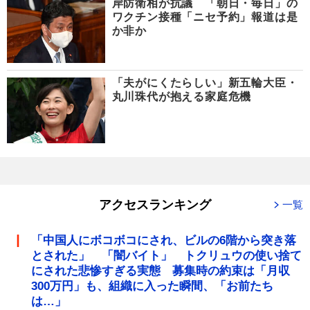
岸防衛相が抗議 「朝日・毎日」の
ワクチン接種「ニセ予約」報道は是
か非か
「夫がにくたらしい」新五輪大臣・
丸川珠代が抱える家庭危機
アクセスランキング
一覧
「中国人にボコボコにされ、ビルの6階から突き落
とされた」 「闇バイト」 トクリュウの使い捨て
にされた悲惨すぎる実態 募集時の約束は「月収
300万円」も、組織に入った瞬間、「お前たち
は…」