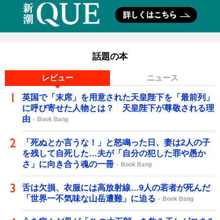
話題の本
レビュー
ニュース
英国で「末席」を用意された天皇陛下を「最前列」
に呼び寄せた人物とは？ 天皇陛下が尊敬される理
由
Book Bang
「死ぬとか言うな！」と怒鳴った日、妻は2人の子
を残して自死した…夫が「自分の犯した罪や愚か
さ」に向き合う魂の一冊
Book Bang
舌は欠損、衣服には高放射線…9人の若者が死んだ
「世界一不気味な山岳遭難」に迫る
Book Bang