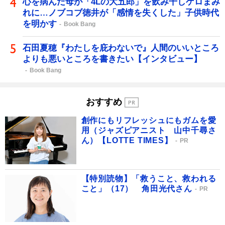
心を病んだ母が「4Lの大五郎」を飲み干しゲロまみ
れに…ノブコブ徳井が「感情を失くした」子供時代
を明かす
Book Bang
石田夏穂『わたしを庇わないで』人間のいいところ
よりも悪いところを書きたい【インタビュー】
Book Bang
おすすめ
創作にもリフレッシュにもガムを愛
用（ジャズピアニスト 山中千尋さ
ん）【LOTTE TIMES】
PR
【特別読物】「救うこと、救われる
こと」（17） 角田光代さん
PR