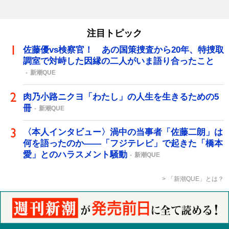
注目トピック
佐藤優vs検察官！ あの国策捜査から20年、特捜取
調室で対峙した因縁の二人がいま語り合ったこと
新潮QUE
肉乃小路ニクヨ「わたし」の人生を生きるための5
冊
新潮QUE
〈本人インタビュー〉渦中の当事者「佐藤二朗」は
何を語ったのか――「フジテレビ」で起きた「橋本
愛」とのハラスメント騒動
新潮QUE
「新潮QUE」とは？