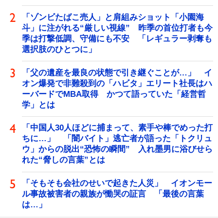
「ゾンビたばこ売人」と肩組みショット「小園海
斗」に注がれる“厳しい視線” 昨季の首位打者も今
季は打撃低調、守備にも不安 「レギュラー剥奪も
選択肢のひとつに」
「父の遺産を最良の状態で引き継ぐことが…」 イ
オン爆発で非難殺到の「ハビタ」エリート社長はハ
ーバードでMBA取得 かつて語っていた「経営哲
学」とは
「中国人30人ほどに捕まって、素手や棒でめった打
ちに…」 「闇バイト」逃亡者が語った「トクリュ
ウ」からの脱出“恐怖の瞬間” 入れ墨男に浴びせら
れた“脅しの言葉”とは
「そもそも会社のせいで起きた人災」 イオンモー
ル事故被害者の親族が慟哭の証言 「最後の言葉
は…」