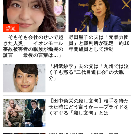
話題
「そもそも会社のせいで起
野田聖子の夫は「元暴力団
きた人災」 イオンモール
員」と裁判所が認定 約10
事故被害者の親族が慟哭の
年間組員として活動
証言 「最後の言葉は…」
「相武紗季」夫の父は「九州では泣
く子も黙る“二代目道仁会”の大親
分」
【田中角栄の殺し文句】相手を待た
せた時にどう言うか――プライドを
くすぐる「殺し文句」とは