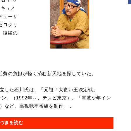
る“ビッ
ドキュメ
デューサ
ゼロクリ
、復縁の
活費の負担が軽く済む新天地を探していた。
設立した石川氏は、「元祖！大食い王決定戦」
オン」（1992年～、テレビ東京）、「電波少年イン
）など、高視聴率番組を制作。...
づきを読む