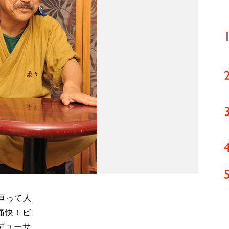
亘って人
痛快！ビ
デューサ