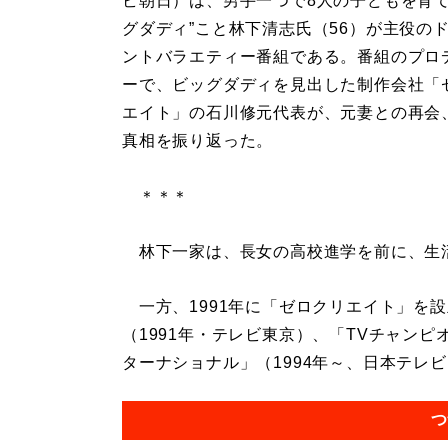
ビ朝日）は、男手一つで8人の子どもを育て
グダディ”こと林下清志氏（56）が主役の
ントバラエティー番組である。番組のプロ
ーで、ビッグダディを見出した制作会社「
エイト」の石川修元代表が、元妻との再会
真相を振り返った。
＊＊＊
林下一家は、長女の高校進学を前に、生
一方、1991年に「ゼロクリエイト」を
（1991年・テレビ東京）、「TVチャンピ
ターナショナル」（1994年～、日本テレビ
つ