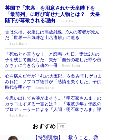
英国で「末席」を用意された天皇陛下を
「最前列」に呼び寄せた人物とは？ 天皇
陛下が尊敬される理由
Book Bang
舌は欠損、衣服には高放射線…9人の若者が死ん
だ「世界一不気味な山岳遭難」に迫る
Book Bang
「死ぬとか言うな！」と怒鳴った日、妻は2人の
子を残して自死した…夫が「自分の犯した罪や愚
かさ」に向き合う魂の一冊
Book Bang
心を病んだ母が「4Lの大五郎」を飲み干しゲロま
みれに…ノブコブ徳井が「感情を失くした」子供
時代を明かす
Book Bang
今思い出しても涙が出そう…「明石家さんま」の
カッコよすぎる一言とは？ 「電波少年」伝説の
プロデューサーによる『人間・明石家さんま』評
Book Bang
「宇宙兄弟」最終46巻がベストセラー1
おすすめ
位 宇宙開発への関心を押し上げた18年の
【特別読物】「救うこと、救
物語に幕 特装版には「宇宙で描かれたマ