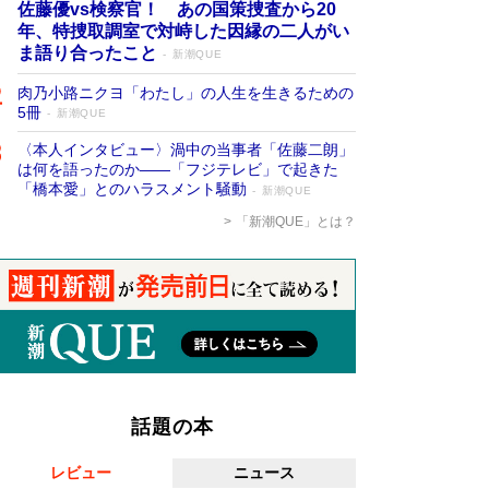
佐藤優vs検察官！ あの国策捜査から20
年、特捜取調室で対峙した因縁の二人がい
ま語り合ったこと
新潮QUE
肉乃小路ニクヨ「わたし」の人生を生きるための
5冊
新潮QUE
〈本人インタビュー〉渦中の当事者「佐藤二朗」
は何を語ったのか――「フジテレビ」で起きた
「橋本愛」とのハラスメント騒動
新潮QUE
「新潮QUE」とは？
話題の本
レビュー
ニュース