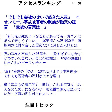
アクセスランキング
一覧
「そもそも会社のせいで起きた人災」 イ
オンモール事故被害者の親族が慟哭の証
言 「最後の言葉は…」
「もし俺が死ぬようなことがあっても、おまえは
飛んで来なくていい」 渥美清さん没後30年 家
族同然に付き合った盟友だけに見せた素顔とは
妻の親友と不倫した46歳夫 「賢すぎて、なかな
かつついてこない」妻との結婚は、32歳の誕生日
に出されたビーフシチュー
“爆死”報道の「のん」13年ぶり連ドラ本格復帰
それでも視聴者の評判が上々な理由
横浜流星も佐藤二朗も「断罪」される空気は「み
んなのため」になるのか 養老孟司さんが語って
いた「正義の押し付けがましさ」
注目トピック