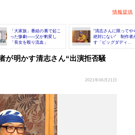
情報提供
「大家族」番組の裏で起こ
“清志さんに限ってや
った惨劇――父が豹変し
絶対にない” 制作者
「長女を殴り流血」
す「ビッグダディ...
者が明かす清志さん“出演拒否騒
2021年06月21日