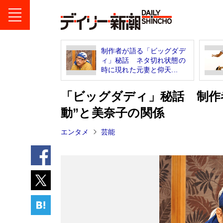
制作者が語る「ビッグダデ
ィ」秘話 ネタ切れ状態の
時に現れた元妻と仰天...
「ビッグダディ」秘話 制作
動”と美奈子の関係
エンタメ
芸能