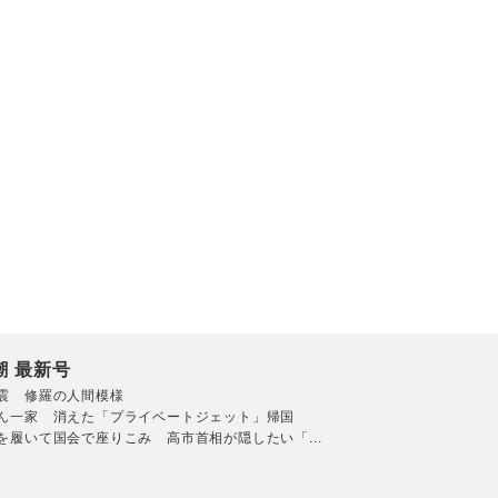
潮 最新号
震 修羅の人間模様
ん一家 消えた「プライベートジェット」帰国
を履いて国会で座りこみ 高市首相が隠したい「...