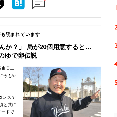
事も読まれています
んか？」 局が20個用意すると…
のゆで卵伝説
板東英二
に今もや
ゴンズで
績と共に
ソードで