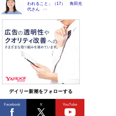
われること」（17） 角田光
ンガ」も収録
Book Bang
代さん
PR
美輪明宏 晩年の回答を集めた『ほほえんで生き
るための人生相談』がランクイン［エンターテイ
メントベストセラー］
Book Bang
「『火垂るの墓』は、大嘘である」原作者が抱き
続けた“自責の念”とは…「自己憐憫は描きたくな
い」監督が徹底的にこだわったこと（後編） #
戦争の記憶
Book Bang
入社10年目にして最下位の営業がトップに大逆
転 上司の“意外な一言”から生まれた「雑談のテ
クニック」とは
Book Bang
皇室はなぜ世界から尊敬されているのか？ 「天
皇陛下はお元気でおられるか」がサウジ国王の第
一声になる理由
Book Bang
デイリー新潮をフォローする
Facebook
X
YouTube