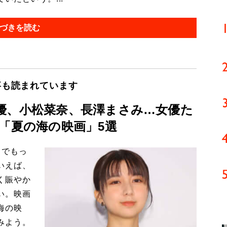
づきを読む
事も読まれています
優、小松菜奈、長澤まさみ…女優た
「夏の海の映画」5選
中でもっ
いえば、
く賑やか
い。映画
海の映
みよう。