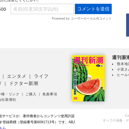
週刊新
熊本地
小室さ
ヒール
｜
エンタメ
｜
ライフ
ガ
｜
ドクター新潮
作権・リンク
｜
ご購入
｜
免責事項
会社新潮社
Co
配信サービスが、著作権者からコンテンツ使用許諾
すべての画像・
録商標（登録番号第6091713号）です。ABJ
ちら