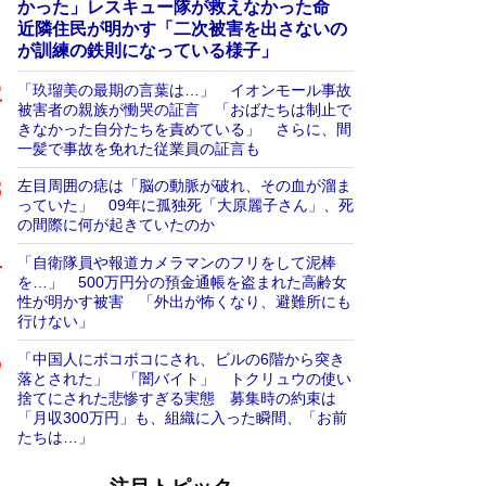
かった」レスキュー隊が救えなかった命
近隣住民が明かす「二次被害を出さないの
が訓練の鉄則になっている様子」
「玖瑠美の最期の言葉は…」 イオンモール事故
被害者の親族が慟哭の証言 「おばたちは制止で
きなかった自分たちを責めている」 さらに、間
一髪で事故を免れた従業員の証言も
左目周囲の痣は「脳の動脈が破れ、その血が溜ま
っていた」 09年に孤独死「大原麗子さん」、死
の間際に何が起きていたのか
「自衛隊員や報道カメラマンのフリをして泥棒
を…」 500万円分の預金通帳を盗まれた高齢女
性が明かす被害 「外出が怖くなり、避難所にも
行けない」
「中国人にボコボコにされ、ビルの6階から突き
落とされた」 「闇バイト」 トクリュウの使い
捨てにされた悲惨すぎる実態 募集時の約束は
「月収300万円」も、組織に入った瞬間、「お前
たちは…」