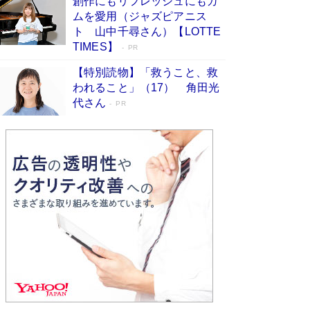
創作にもリフレッシュにもガ
など代表作が並ぶ［文庫ベストセラー］
ムを愛用（ジャズピアニス
Book Bang
ト 山中千尋さん）【LOTTE
73歳でも働くしかない 「老後レス時代」に交通
TIMES】
PR
誘導員の独白が話題
Book Bang
【特別読物】「救うこと、救
「なんで？ そんな馬鹿な……」90歳になった作
われること」（17） 角田光
家・阿刀田高さんが、ひとり暮らしの生活を明か
代さん
す
PR
Book Bang
竹内由恵の前に現れた「テレビ観ないんだよね
ぇ」という男性…夫を選んでテレ朝退社したワケ
Book Bang
和田秀樹の70代、80代向け新書がベスト3を独
占 上半期1位にも選出［新書ベストセラー］
Book Bang