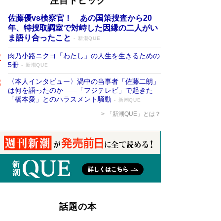
注目トピック
佐藤優vs検察官！ あの国策捜査から20
年、特捜取調室で対峙した因縁の二人がい
ま語り合ったこと
新潮QUE
肉乃小路ニクヨ「わたし」の人生を生きるための
5冊
新潮QUE
〈本人インタビュー〉渦中の当事者「佐藤二朗」
は何を語ったのか――「フジテレビ」で起きた
「橋本愛」とのハラスメント騒動
新潮QUE
「新潮QUE」とは？
話題の本