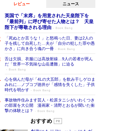
レビュー
ニュース
英国で「末席」を用意された天皇陛下を
「最前列」に呼び寄せた人物とは？ 天皇
陛下が尊敬される理由
Book Bang
「死ぬとか言うな！」と怒鳴った日、妻は2人の
子を残して自死した…夫が「自分の犯した罪や愚
かさ」に向き合う魂の一冊
Book Bang
舌は欠損、衣服には高放射線…9人の若者が死ん
だ「世界一不気味な山岳遭難」に迫る
Book Bang
心を病んだ母が「4Lの大五郎」を飲み干しゲロま
みれに…ノブコブ徳井が「感情を失くした」子供
時代を明かす
Book Bang
事故物件住みます芸人・松原タニシがいわくつき
の部屋を大公開 漫画家・清野とおるが聞いた衝
撃の体験とは？
Book Bang
追悼・東野圭吾さん 週間ベストセラーラ
おすすめ
ンキングに『容疑者Xの献身』『白夜行』