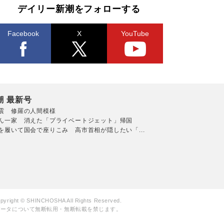
デイリー新潮をフォローする
Facebook
X
YouTube
潮 最新号
震 修羅の人間模様
ん一家 消えた「プライベートジェット」帰国
を履いて国会で座りこみ 高市首相が隠したい「...
pyright © SHINCHOSHA All Rights Reserved.
データについて無断転用・無断転載を禁じます。