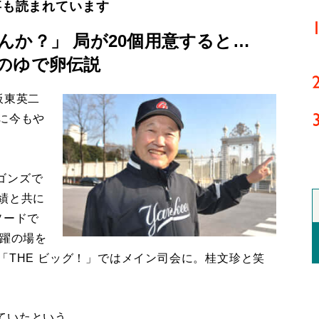
事も読まれています
んか？」 局が20個用意すると…
のゆで卵伝説
板東英二
に今もや
ゴンズで
績と共に
ソードで
活躍の場を
「THE ビッグ！」ではメイン司会に。桂文珍と笑
たという。...