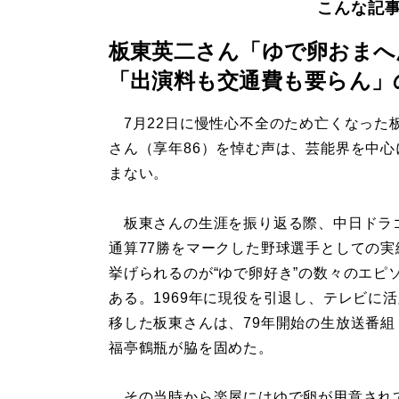
こんな記
板東英二さん「ゆで卵おまへ
「出演料も交通費も要らん」
7月22日に慢性心不全のため亡くなった
さん（享年86）を悼む声は、芸能界を中心
まない。
板東さんの生涯を振り返る際、中日ドラ
通算77勝をマークした野球選手としての実
挙げられるのが“ゆで卵好き”の数々のエピ
ある。1969年に現役を引退し、テレビに
移した板東さんは、79年開始の生放送番組
福亭鶴瓶が脇を固めた。
その当時から楽屋にはゆで卵が用意されてい