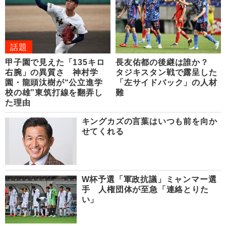
話題
甲子園で見えた「135キロ
長友佑都の後継は誰か？
右腕」の異質さ 神村学
タジキスタン戦で露呈した
園・龍頭汰樹が“公立進学
「左サイドバック」の人材
校の雄”東筑打線を翻弄し
難
た理由
キングカズの言葉はいつも前を向か
せてくれる
W杯予選「軍政抗議」ミャンマー選
手 人権団体が至急「連絡とりた
い」