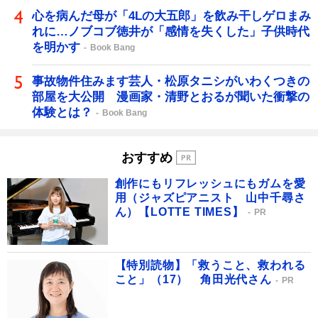
心を病んだ母が「4Lの大五郎」を飲み干しゲロまみ
れに…ノブコブ徳井が「感情を失くした」子供時代
を明かす
Book Bang
事故物件住みます芸人・松原タニシがいわくつきの
部屋を大公開 漫画家・清野とおるが聞いた衝撃の
体験とは？
Book Bang
おすすめ
創作にもリフレッシュにもガムを愛
用（ジャズピアニスト 山中千尋さ
ん）【LOTTE TIMES】
PR
【特別読物】「救うこと、救われる
こと」（17） 角田光代さん
PR