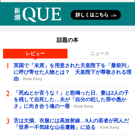
話題の本
レビュー
ニュース
英国で「末席」を用意された天皇陛下を「最前列」
に呼び寄せた人物とは？ 天皇陛下が尊敬される理
由
Book Bang
「死ぬとか言うな！」と怒鳴った日、妻は2人の子
を残して自死した…夫が「自分の犯した罪や愚か
さ」に向き合う魂の一冊
Book Bang
舌は欠損、衣服には高放射線…9人の若者が死んだ
「世界一不気味な山岳遭難」に迫る
Book Bang