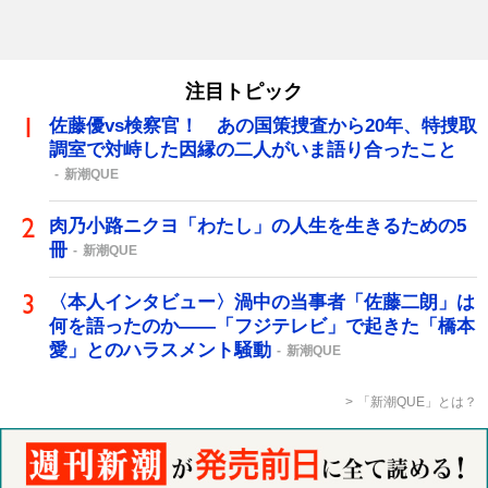
注目トピック
佐藤優vs検察官！ あの国策捜査から20年、特捜取
調室で対峙した因縁の二人がいま語り合ったこと
新潮QUE
肉乃小路ニクヨ「わたし」の人生を生きるための5
冊
新潮QUE
〈本人インタビュー〉渦中の当事者「佐藤二朗」は
何を語ったのか――「フジテレビ」で起きた「橋本
愛」とのハラスメント騒動
新潮QUE
「新潮QUE」とは？