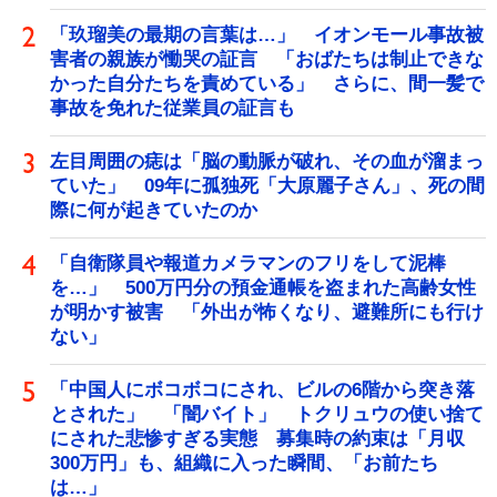
「玖瑠美の最期の言葉は…」 イオンモール事故被
害者の親族が慟哭の証言 「おばたちは制止できな
かった自分たちを責めている」 さらに、間一髪で
事故を免れた従業員の証言も
左目周囲の痣は「脳の動脈が破れ、その血が溜まっ
ていた」 09年に孤独死「大原麗子さん」、死の間
際に何が起きていたのか
「自衛隊員や報道カメラマンのフリをして泥棒
を…」 500万円分の預金通帳を盗まれた高齢女性
が明かす被害 「外出が怖くなり、避難所にも行け
ない」
「中国人にボコボコにされ、ビルの6階から突き落
とされた」 「闇バイト」 トクリュウの使い捨て
にされた悲惨すぎる実態 募集時の約束は「月収
300万円」も、組織に入った瞬間、「お前たち
は…」