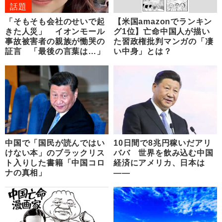
話題
「そもそも会社のせいで起
【米国amazonでランキン
きた人災」 イオンモール
グ1位】亡命中国人が描い
事故被害者の親族が慟哭の
た習政権批判マンガの「凄
証言 「最後の言葉は…」
い中身」とは？
中国で「国民が読んではい
10日間で8兆円稼いだアリ
けない本」のブラックリス
ババ 世界を飲み込む中国
ト入りした書籍「中国コロ
経済にアメリカ、日本は
ナの真相」
――