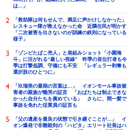
は…」
「救助隊は何もせんで、満足に声かけしなかった」
レスキュー隊が救えなかった命 近隣住民が明かす
「二次被害を出さないのが訓練の鉄則になっている
様子」
「ゾンビたばこ売人」と肩組みショット「小園海
斗」に注がれる“厳しい視線” 昨季の首位打者も今
季は打撃低調、守備にも不安 「レギュラー剥奪も
選択肢のひとつに」
「玖瑠美の最期の言葉は…」 イオンモール事故被
害者の親族が慟哭の証言 「おばたちは制止できな
かった自分たちを責めている」 さらに、間一髪で
事故を免れた従業員の証言も
「父の遺産を最良の状態で引き継ぐことが…」 イ
オン爆発で非難殺到の「ハビタ」エリート社長はハ