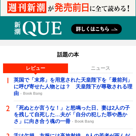
話題の本
レビュー
ニュース
英国で「末席」を用意された天皇陛下を「最前列」
に呼び寄せた人物とは？ 天皇陛下が尊敬される理
由
Book Bang
「死ぬとか言うな！」と怒鳴った日、妻は2人の子
を残して自死した…夫が「自分の犯した罪や愚か
さ」に向き合う魂の一冊
Book Bang
舌は欠損、衣服には高放射線…9人の若者が死んだ