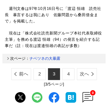
週刊文春は97年10月16日号に「渡辺 恒雄 読売社
長 暴言するは我にあり 佐藤問題から桑田借金ま
で」を掲載した。
現在は「株式会社読売新聞グループ本社代表取締役
主筆」を務める渡辺 恒雄（94）の発言を紹介する記
事だ（註：現在は渡邉恒雄の表記が多数）
次ページ：
ナベツネの大暴露
前へ
2
3
4
次へ
[3/5ページ]
0