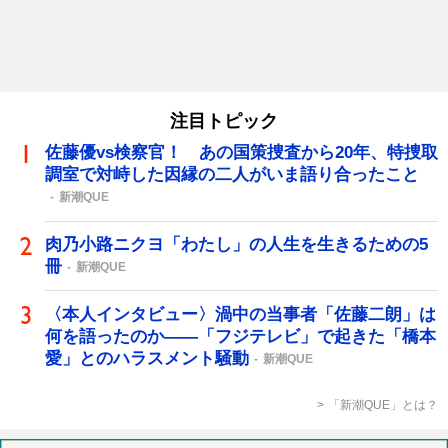
注目トピック
佐藤優vs検察官！ あの国策捜査から20年、特捜取
調室で対峙した因縁の二人がいま語り合ったこと
新潮QUE
肉乃小路ニクヨ「わたし」の人生を生きるための5
冊
新潮QUE
〈本人インタビュー〉渦中の当事者「佐藤二朗」は
何を語ったのか――「フジテレビ」で起きた「橋本
愛」とのハラスメント騒動
新潮QUE
「新潮QUE」とは？