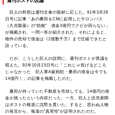
週刊ポストの反論
巨人の幹部は週刊文春の取材に応じた。91年3月28
日号に記事「あの桑田をCMに起用したサロンパス
（久光製薬）の“効能” 借金3億円でクビが回らない」
が掲載され、一問一答が紹介された。それによると、
物件の売却で借金は《2億数千万》まで圧縮できたと
語っている。
だが、こうした巨人の説明に、週刊ポストが異議を
唱えた。92年10月23日号に「これじゃ投げるどころ
じゃなかった 巨人軍A級戦犯・桑田の借金は今でも
14億円！」の記事を掲載したのだ。
桑田が持っていた不動産を売却しても、14億円の借
金が残ったという内容だった。一方、巨人と読売新聞
はポストの報道に沈黙を貫いた。すると、思わぬ人物
の発言から、報道の“真実性”が証明されたのだ。