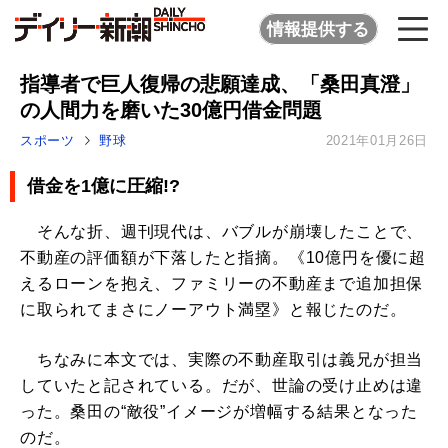
情報提供する
指導者で巨人復帰の悲願達成、「桑田真澄」
の人間力を磨いた30億円借金問題
スポーツ
野球
2021年01月26日
借金を1億に圧縮!?
そんな折、週刊現代は、バブルが崩壊したことで、
不動産の評価額が下落したと指摘。《10億円を優に超
えるローンを抱え、ファミリーの不動産まで追加担保
に取られてまさにノーアウト満塁》と報じたのだ。
ちなみに本文では、実際の不動産取引は義兄が担当
していたと記されている。だが、世論の受け止めは違
った。桑田の“敵役”イメージが増幅する結果となった
のだ。