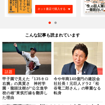
ネット書店で購入する
こんな記事も読まれています
話題
甲子園で見えた「135キロ
今や年商140億円の建設会
右腕」の異質さ 神村学
社社長！元巨人ドラ2「松
園・龍頭汰樹が“公立進学
谷竜二郎さん」の華麗なる
校の雄”東筑打線を翻弄し
転身
た理由