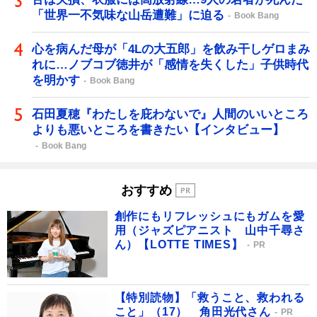
「世界一不気味な山岳遭難」に迫る
Book Bang
心を病んだ母が「4Lの大五郎」を飲み干しゲロまみ
れに…ノブコブ徳井が「感情を失くした」子供時代
を明かす
Book Bang
石田夏穂『わたしを庇わないで』人間のいいところ
よりも悪いところを書きたい【インタビュー】
Book Bang
おすすめ
創作にもリフレッシュにもガムを愛
用（ジャズピアニスト 山中千尋さ
ん）【LOTTE TIMES】
PR
【特別読物】「救うこと、救われる
こと」（17） 角田光代さん
PR