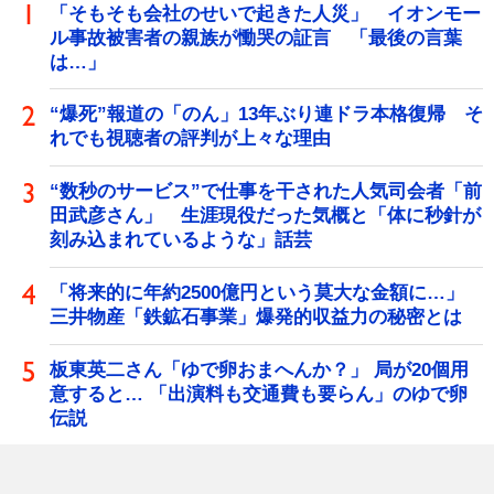
「そもそも会社のせいで起きた人災」 イオンモー
ル事故被害者の親族が慟哭の証言 「最後の言葉
は…」
“爆死”報道の「のん」13年ぶり連ドラ本格復帰 そ
れでも視聴者の評判が上々な理由
“数秒のサービス”で仕事を干された人気司会者「前
田武彦さん」 生涯現役だった気概と「体に秒針が
刻み込まれているような」話芸
「将来的に年約2500億円という莫大な金額に…」
三井物産「鉄鉱石事業」爆発的収益力の秘密とは
板東英二さん「ゆで卵おまへんか？」 局が20個用
意すると… 「出演料も交通費も要らん」のゆで卵
伝説