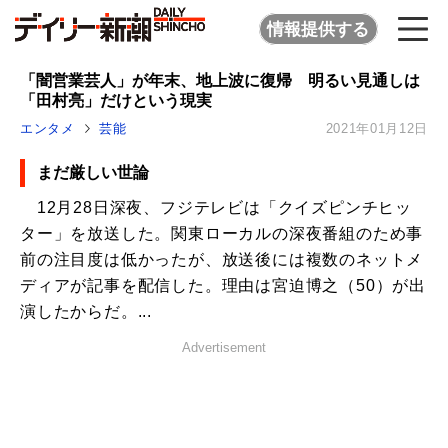
情報提供する
「闇営業芸人」が年末、地上波に復帰 明るい見通しは
「田村亮」だけという現実
エンタメ
芸能
2021年01月12日
まだ厳しい世論
12月28日深夜、フジテレビは「クイズピンチヒッ
ター」を放送した。関東ローカルの深夜番組のため事
前の注目度は低かったが、放送後には複数のネットメ
ディアが記事を配信した。理由は宮迫博之（50）が出
演したからだ。...
Advertisement