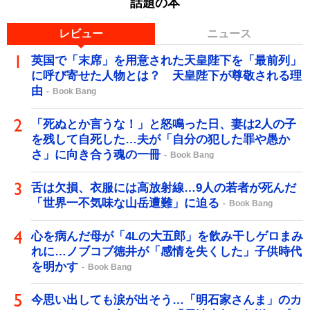
話題の本
レビュー
ニュース
英国で「末席」を用意された天皇陛下を「最前列」
に呼び寄せた人物とは？ 天皇陛下が尊敬される理
由
Book Bang
「死ぬとか言うな！」と怒鳴った日、妻は2人の子
を残して自死した…夫が「自分の犯した罪や愚か
さ」に向き合う魂の一冊
Book Bang
舌は欠損、衣服には高放射線…9人の若者が死んだ
「世界一不気味な山岳遭難」に迫る
Book Bang
心を病んだ母が「4Lの大五郎」を飲み干しゲロまみ
れに…ノブコブ徳井が「感情を失くした」子供時代
を明かす
Book Bang
今思い出しても涙が出そう…「明石家さんま」のカ