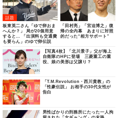
話題
板東英二さん「ゆで卵おま
「田村亮」「宮迫博之」復
へんか？」 局が20個用意
帰の全内幕 あまりに対照
すると… 「出演料も交通費
的だった“相方サポート”
も要らん」のゆで卵伝説
【写真4枚】「北川景子」父が海上
自衛隊のHPに登場 三菱重工の重
役、娘の美形は父譲り？
「T.M.Revolution・西川貴教」の
「性豪伝説」 お相手の30代女性が
告白
男性ばかりの刑務所にたった一人拘
留された「女ギャング」の末路