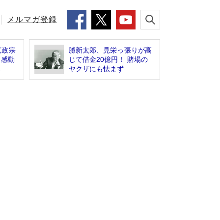
メルマガ登録
竜政宗
勝新太郎、見栄っ張りが高
 感動
じて借金20億円！ 賭場の
.
ヤクザにも怯まず