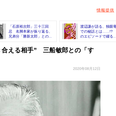
情報提供
「石原裕次郎」三十三回
渡辺謙が語る、独眼
忌 名脚本家が振り返る、
での秘話とは……!?
兄弟分「勝新太郎」との...
のエピソードで綴る..
き合える相手” 三船敏郎との「す
2020年08月12日