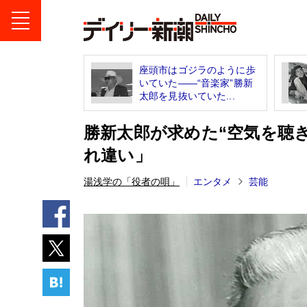
座頭市はゴジラのように歩
いていた――“音楽家”勝新
太郎を見抜いていた...
勝新太郎が求めた“空気を聴
れ違い」
湯浅学の「役者の唄」
エンタメ
芸能