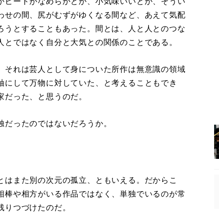
かビートがなめらかとか、小気味いいとか、そうい
わせの間、尻がむずがゆくなる間など、あえて気配
ろうとすることもあった。間とは、人と人とのつな
人とではなく自分と大気との関係のことである。
。それは芸人として身についた所作は無意識の領域
軸にして万物に対していた、と考えることもでき
家だった、と思うのだ。
独だったのではないだろうか。
とはまた別の次元の孤立、ともいえる。だからこ
相棒や相方がいる作品ではなく、単独でいるのが常
残りつづけたのだ。