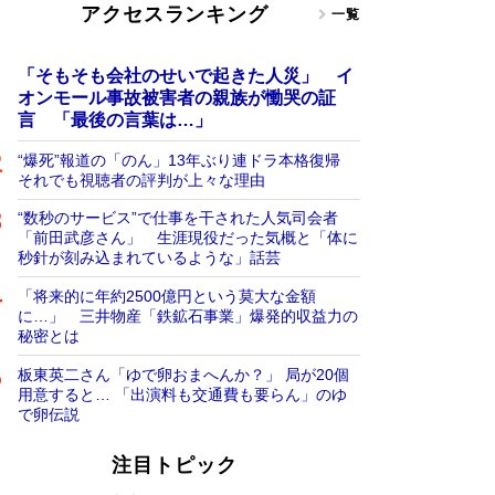
アクセスランキング
一覧
「そもそも会社のせいで起きた人災」 イ
オンモール事故被害者の親族が慟哭の証
言 「最後の言葉は…」
“爆死”報道の「のん」13年ぶり連ドラ本格復帰
それでも視聴者の評判が上々な理由
“数秒のサービス”で仕事を干された人気司会者
「前田武彦さん」 生涯現役だった気概と「体に
秒針が刻み込まれているような」話芸
「将来的に年約2500億円という莫大な金額
に…」 三井物産「鉄鉱石事業」爆発的収益力の
秘密とは
板東英二さん「ゆで卵おまへんか？」 局が20個
用意すると… 「出演料も交通費も要らん」のゆ
で卵伝説
注目トピック