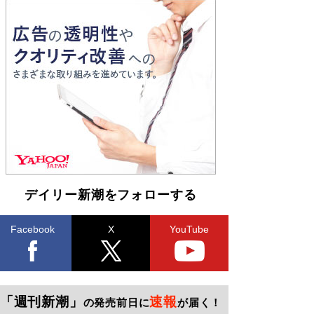
デイリー新潮をフォローする
Facebook
X
YouTube
「週刊新潮」
速報
の発売前日に
が届く！