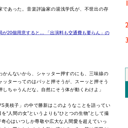
家であった。音楽評論家の湯浅学氏が、不世出の存
局が20個用意すると… 「出演料も交通費も要らん」の
わかんないから、シャッター押すのにも、三味線の
ャッターってのはパッと押そうが、スーッと押そう
押しちゃうんだな。自然にそう体が動くわけよ」
S美枝子」の中で勝新はこのようなことを語ってい
を“人間の女”というよりも“ひとつの生物”として撮
好奇心はいつしか尊敬や広大な人間愛を超えていっ