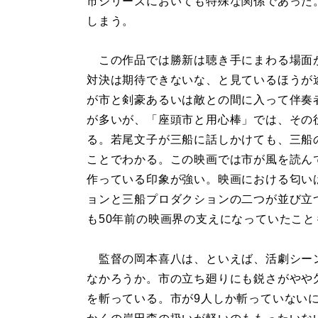
市シリーズにおいても特殊な関係であった
しまう。
この作品では勝新は聴き手にまわる場面
対決は期待できないな、と見ているほうが
が市と剣豪あるいは敵との間に入って伴奏
が多いが、「座頭市と用心棒」では、その
る。若尾文子が三船に話しかけても、三船
ことでわかる。この映画では市が風を読ん
作っている印象が強い。映画における匂い
ョンと三船プロダクションの二つが並び立
も50年前の映画界の支えになっていたこ
監督の岡本喜八は、といえば、活劇シー
なかろうか。市の立ち廻りにも鋭さがやや
を斬っている。市が9人しか斬っていない