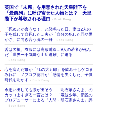
英国で「末席」を用意された天皇陛下を
「最前列」に呼び寄せた人物とは？ 天皇
陛下が尊敬される理由
Book Bang
「死ぬとか言うな！」と怒鳴った日、妻は2人の
子を残して自死した…夫が「自分の犯した罪や愚
かさ」に向き合う魂の一冊
Book Bang
舌は欠損、衣服には高放射線…9人の若者が死ん
だ「世界一不気味な山岳遭難」に迫る
Book Bang
心を病んだ母が「4Lの大五郎」を飲み干しゲロま
みれに…ノブコブ徳井が「感情を失くした」子供
時代を明かす
Book Bang
今思い出しても涙が出そう…「明石家さんま」の
カッコよすぎる一言とは？ 「電波少年」伝説の
プロデューサーによる『人間・明石家さんま』評
Book Bang
「宇宙兄弟」最終46巻がベストセラー1
位 宇宙開発への関心を押し上げた18年の
物語に幕 特装版には「宇宙で描かれたマ