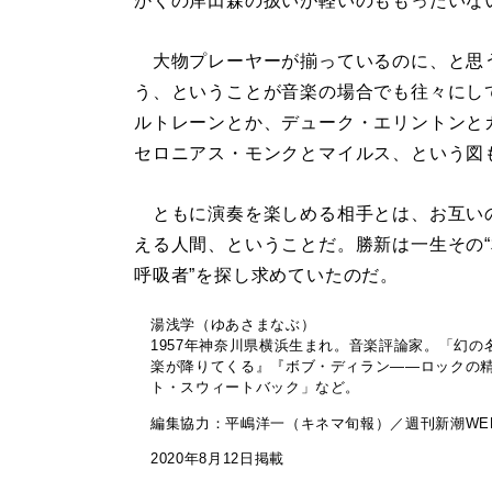
かくの岸田森の扱いが軽いのももったいな
大物プレーヤーが揃っているのに、と思
う、ということが音楽の場合でも往々にし
ルトレーンとか、デューク・エリントンと
セロニアス・モンクとマイルス、という図
ともに演奏を楽しめる相手とは、お互い
える人間、ということだ。勝新は一生その“
呼吸者”を探し求めていたのだ。
湯浅学（ゆあさまなぶ）
1957年神奈川県横浜生まれ。音楽評論家。「幻
楽が降りてくる』『ボブ・ディラン――ロックの
ト・スウィートバック」など。
編集協力：平嶋洋一（キネマ旬報）／週刊新潮WE
2020年8月12日掲載