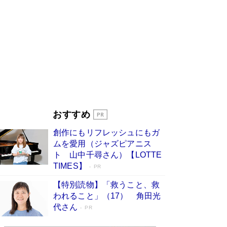
ンガ」も収録
Book Bang
美輪明宏 晩年の回答を集めた『ほほえんで生き
るための人生相談』がランクイン［エンターテイ
メントベストセラー］
Book Bang
「『火垂るの墓』は、大嘘である」原作者が抱き
続けた“自責の念”とは…「自己憐憫は描きたくな
い」監督が徹底的にこだわったこと（後編） #
戦争の記憶
Book Bang
東野圭吾、伊坂幸太郎の人気シリーズ最新作どち
おすすめ
らも文庫化 映画化された直木賞受賞作もランク
イン［文庫ベストセラー］
Book Bang
創作にもリフレッシュにもガ
皇室はなぜ世界から尊敬されているのか？ 「天
ムを愛用（ジャズピアニス
皇陛下はお元気でおられるか」がサウジ国王の第
ト 山中千尋さん）【LOTTE
一声になる理由
Book Bang
TIMES】
PR
【特別読物】「救うこと、救
われること」（17） 角田光
代さん
PR