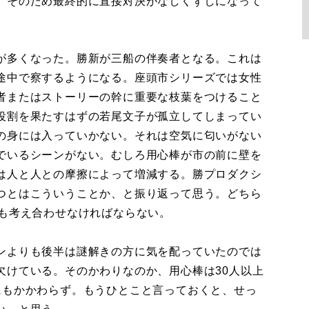
。そのため最終的に直接対決がなしくずしになって
が多くなった。勝新が三船の伴奏者となる。これは
途中で察するようになる。座頭市シリーズでは女性
者またはストーリーの幹に重要な枝葉をつけること
役割を果たすはずの若尾文子が孤立してしまってい
の身には入っていかない。それは空気に匂いがない
でいるシーンがない。むしろ用心棒が市の前に壁を
は人と人との摩擦によって増減する。勝プロダクシ
つとはこういうことか、と振り返って思う。どちら
とも考え合わせなければならない。
ンよりも後半は謎解きの方に気を配っていたのでは
欠けている。そのかわりなのか、用心棒は30人以上
にもかかわらず。もうひとこと言っておくと、せっ