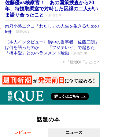
佐藤優vs検察官！ あの国策捜査から20
年、特捜取調室で対峙した因縁の二人がい
ま語り合ったこと
新潮QUE
肉乃小路ニクヨ「わたし」の人生を生きるための
5冊
新潮QUE
〈本人インタビュー〉渦中の当事者「佐藤二朗」
は何を語ったのか――「フジテレビ」で起きた
「橋本愛」とのハラスメント騒動
新潮QUE
「新潮QUE」とは？
話題の本
レビュー
ニュース