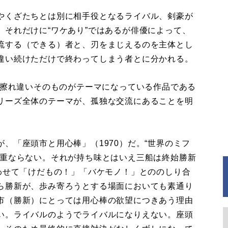
やくざたちとは別に相手役となるライバル、剣豪が
それだけに“ワケあり”ではあるが俳優によって、
流する（できる）者と、刃をまじえるのを主体とし
違い続けただけで終わってしまう者とに分かれる。
、擦れ違いそのものがテーマになっている作品である
リーズ全体のテーマが、孤独な交流にあることを明
「座頭市と用心棒」（1970）だ。“世界のミフ
か重ならない。それが持ち味とはいえ三船は終始勝新
わせて「けだもの！」「バケモノ！」とののしり合
ら勝新が、歩み寄ろうとする場面においても素通り
市（勝新）にとっては用心棒の欲望につきあう理由
い。ライバルのようでライバルになりえない。座頭