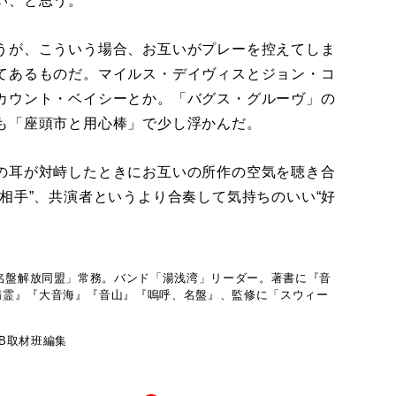
い、と思う。
うが、こういう場合、お互いがプレーを控えてしま
てあるものだ。マイルス・デイヴィスとジョン・コ
カウント・ベイシーとか。「バグス・グルーヴ」の
も「座頭市と用心棒」で少し浮かんだ。
の耳が対峙したときにお互いの所作の空気を聴き合
相手”、共演者というより合奏して気持ちのいい“好
の名盤解放同盟」常務。バンド「湯浅湾」リーダー。著書に『音
精霊』『大音海』『音山』『嗚呼、名盤』、監修に「スウィー
B取材班編集