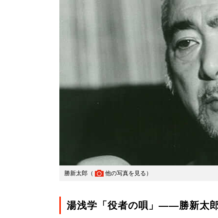
勝新太郎（
他の写真を見る
）
湯浅学「役者の唄」――勝新太郎