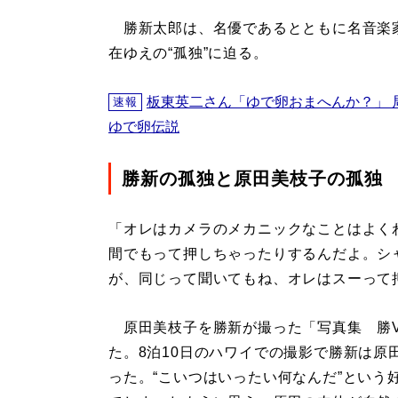
勝新太郎は、名優であるとともに名音楽
在ゆえの“孤独”に迫る。
板東英二さん「ゆで卵おまへんか？」 
速報
ゆで卵伝説
勝新の孤独と原田美枝子の孤独
「オレはカメラのメカニックなことはよく
間でもって押しちゃったりするんだよ。シ
が、同じって聞いてもね、オレはスーって
原田美枝子を勝新が撮った「写真集 勝V
た。8泊10日のハワイでの撮影で勝新は原田
った。“こいつはいったい何なんだ”という