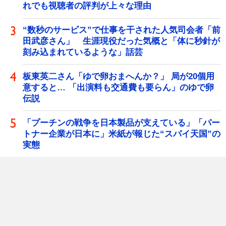
れでも視聴者の評判が上々な理由
“数秒のサービス”で仕事を干された人気司会者「前
田武彦さん」 生涯現役だった気概と「体に秒針が
刻み込まれているような」話芸
板東英二さん「ゆで卵おまへんか？」 局が20個用
意すると… 「出演料も交通費も要らん」のゆで卵
伝説
「プーチンの戦争を日本製品が支えている」「パー
トナー企業が日本に」米紙が報じた“スパイ天国”の
実態