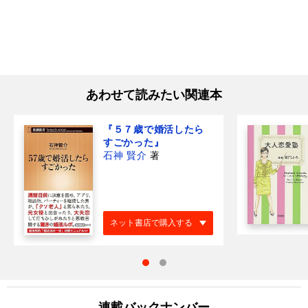
あわせて読みたい関連本
『５７歳で婚活したら
すごかった』
石神 賢介
著
ネット書店で購入する
連載バックナンバー