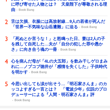
に呼び寄せた人物とは？ 天皇陛下が尊敬される理
由
Book Bang
舌は欠損、衣服には高放射線…9人の若者が死んだ
「世界一不気味な山岳遭難」に迫る
Book Bang
「死ぬとか言うな！」と怒鳴った日、妻は2人の子
を残して自死した…夫が「自分の犯した罪や愚か
さ」に向き合う魂の一冊
Book Bang
心を病んだ母が「4Lの大五郎」を飲み干しゲロまみ
れに…ノブコブ徳井が「感情を失くした」子供時代
を明かす
Book Bang
今思い出しても涙が出そう…「明石家さんま」のカ
ッコよすぎる一言とは？ 「電波少年」伝説のプロ
デューサーによる『人間・明石家さんま』評
Book Bang