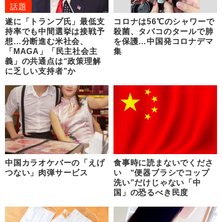
話題
遂に「トランプ氏」最低支
コロナは56℃のシャワーで
持率でも中間選挙は接戦予
殺菌、タバコのタールで肺
想…分断進む米社会、
を保護…中国発コロナデマ
「MAGA」「民主社会主
集
義」の共通点は“政策理解
に乏しい支持者”か
中国カラオケバーの「えげ
食事時に読まないでくださ
つない」肉弾サービス
い “便器ブラシでコップ
洗い”だけじゃない「中
国」の恐るべき民度