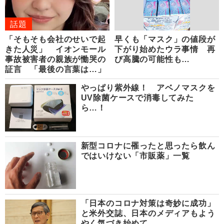
話題
「そもそも会社のせいで起
早くも「マスク」の値段が
きた人災」 イオンモール
下がり始めたウラ事情 再
事故被害者の親族が慟哭の
び高騰の可能性も…
証言 「最後の言葉は…」
やっぱり紫外線！ アベノマスクを
UV除菌ケースで消毒してみた
ら…！
新型コロナに罹ったと思ったら飲ん
ではいけない「市販薬」一覧
「日本のコロナ対策は奇妙に成功」
と米外交誌、日本のメディアもよう
やく気づき始めて……