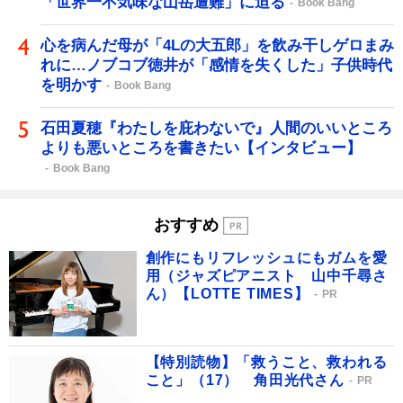
「世界一不気味な山岳遭難」に迫る
Book Bang
心を病んだ母が「4Lの大五郎」を飲み干しゲロまみ
れに…ノブコブ徳井が「感情を失くした」子供時代
を明かす
Book Bang
石田夏穂『わたしを庇わないで』人間のいいところ
よりも悪いところを書きたい【インタビュー】
Book Bang
おすすめ
創作にもリフレッシュにもガムを愛
用（ジャズピアニスト 山中千尋さ
ん）【LOTTE TIMES】
PR
【特別読物】「救うこと、救われる
こと」（17） 角田光代さん
PR