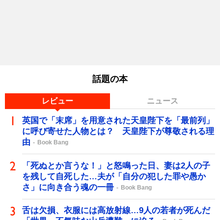
話題の本
レビュー
ニュース
英国で「末席」を用意された天皇陛下を「最前列」
に呼び寄せた人物とは？ 天皇陛下が尊敬される理
由
Book Bang
「死ぬとか言うな！」と怒鳴った日、妻は2人の子
を残して自死した…夫が「自分の犯した罪や愚か
さ」に向き合う魂の一冊
Book Bang
舌は欠損、衣服には高放射線…9人の若者が死んだ