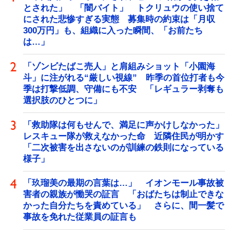
とされた」 「闇バイト」 トクリュウの使い捨て
にされた悲惨すぎる実態 募集時の約束は「月収
300万円」も、組織に入った瞬間、「お前たち
は…」
「ゾンビたばこ売人」と肩組みショット「小園海
斗」に注がれる“厳しい視線” 昨季の首位打者も今
季は打撃低調、守備にも不安 「レギュラー剥奪も
選択肢のひとつに」
「救助隊は何もせんで、満足に声かけしなかった」
レスキュー隊が救えなかった命 近隣住民が明かす
「二次被害を出さないのが訓練の鉄則になっている
様子」
「玖瑠美の最期の言葉は…」 イオンモール事故被
害者の親族が慟哭の証言 「おばたちは制止できな
かった自分たちを責めている」 さらに、間一髪で
事故を免れた従業員の証言も