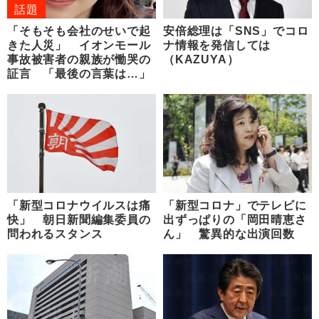
話題
「そもそも会社のせいで起
安倍総理は「SNS」でコロ
きた人災」 イオンモール
ナ情報を発信しては
事故被害者の親族が慟哭の
（KAZUYA）
証言 「最後の言葉は…」
「新型コロナウイルスは痛
「新型コロナ」でテレビに
快」 朝日新聞編集委員の
出ずっぱりの「岡田晴恵さ
問われるスタンス
ん」 驚異的な出演回数