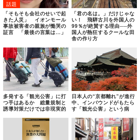
話題
「そもそも会社のせいで起
「君の名は。」だけじゃな
きた人災」 イオンモール
い！ 飛騨古川を外国人の
事故被害者の親族が慟哭の
99％が絶賛する理由──外
証言 「最後の言葉は…」
国人が熱狂するクールな田
舎の作り方
多発する「観光公害」に打
日本人の“京都離れ”が進行
つ手はあるか 総量規制と
中、インバウンドがもたら
誘導対策だけでは非現実的
す「観光公害」という病