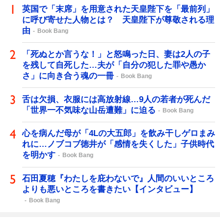
英国で「末席」を用意された天皇陛下を「最前列」
に呼び寄せた人物とは？ 天皇陛下が尊敬される理
由
Book Bang
「死ぬとか言うな！」と怒鳴った日、妻は2人の子
を残して自死した…夫が「自分の犯した罪や愚か
さ」に向き合う魂の一冊
Book Bang
舌は欠損、衣服には高放射線…9人の若者が死んだ
「世界一不気味な山岳遭難」に迫る
Book Bang
心を病んだ母が「4Lの大五郎」を飲み干しゲロまみ
れに…ノブコブ徳井が「感情を失くした」子供時代
を明かす
Book Bang
石田夏穂『わたしを庇わないで』人間のいいところ
よりも悪いところを書きたい【インタビュー】
Book Bang