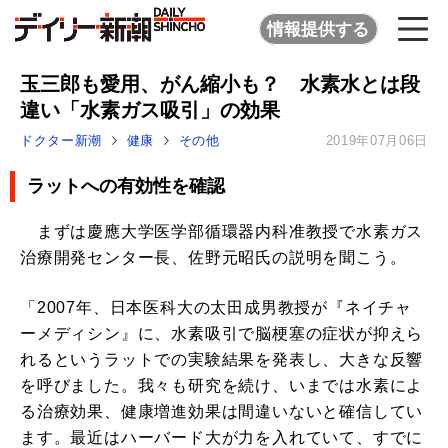
情報提供する
玉三郎も愛用、がん縮小も？ 水素水とは段
違い「水素ガス吸引」の効果
ドクター新潮
健康
その他
2019年07月06日
ラットへの有効性を確認
まずは慶應大学医学部循環器内科准教授で水素ガス
治療開発センター長、佐野元昭氏の説明を聞こう。
「2007年、日本医科大の太田成男教授が『ネイチャ
ーメディシン』に、水素吸引で脳梗塞の症状が抑えら
れるというラットでの実験結果を発表し、大きな反響
を呼びました。我々も研究を続け、いまでは水素によ
る治療効果、健康増進効果は間違いないと確信してい
ます。最近はハーバード大が力を入れていて、すでに