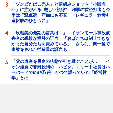
「ゾンビたばこ売人」と肩組みショット「小園海
斗」に注がれる“厳しい視線” 昨季の首位打者も今
季は打撃低調、守備にも不安 「レギュラー剥奪も
選択肢のひとつに」
「玖瑠美の最期の言葉は…」 イオンモール事故被
害者の親族が慟哭の証言 「おばたちは制止できな
かった自分たちを責めている」 さらに、間一髪で
事故を免れた従業員の証言も
「父の遺産を最良の状態で引き継ぐことが…」 イ
オン爆発で非難殺到の「ハビタ」エリート社長はハ
ーバードでMBA取得 かつて語っていた「経営哲
学」とは