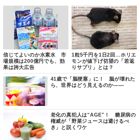
信じてよいのか水素水 市
1粒5千円を1日2回…ホリエ
場規模は200億円でも、効
モンが値下げ切望の「若返
果は誇大広告
りサプリ」とは？
41歳で「脳梗塞」に！ 脳が壊れた
ら、世界はどう見えるのか――
老化の真犯人は“AGE”！ 糖尿病の
権威が「野菜ジュースは避けるべ
き」と説くワケ